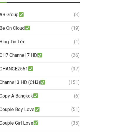
AB Group
(3)
Be On Cloud
(19)
Blog Tin Tức
(1)
CH7 Channel 7 HD
(26)
CHANGE2561
(37)
Channel 3 HD (CH3)
(151)
Copy A Bangkok
(6)
Couple Boy Love
(51)
Couple Girl Love
(35)