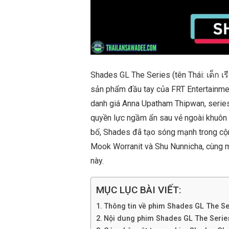
Shades GL The Series (tên Thái: เด็ก เรี
sản phẩm đầu tay của FRT Entertainment
danh giá Anna Upatham Thipwan, series
quyền lực ngầm ẩn sau vẻ ngoài khuôn p
bố, Shades đã tạo sóng mạnh trong cộ
Mook Worranit và Shu Nunnicha, cùng m
này.
MỤC LỤC BÀI VIẾT:
Thông tin về phim Shades GL The Se
Nội dung phim Shades GL The Serie