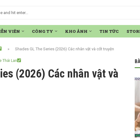
IỄN VIÊN
CÔNG TY
KHO ẢNH
TIN TỨC
STOR
»
Shades GL The Series (2026) Các nhân vật và cốt truyện
e Thái Lan
BÀ
ies (2026) Các nhân vật và