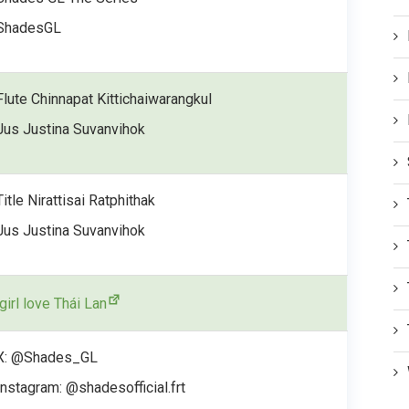
ShadesGL
Flute Chinnapat Kittichaiwarangkul
Jus Justina Suvanvihok
Title Nirattisai Ratphithak
Jus Justina Suvanvihok
girl love Thái Lan
X: @Shades_GL
Instagram: @shadesofficial.frt