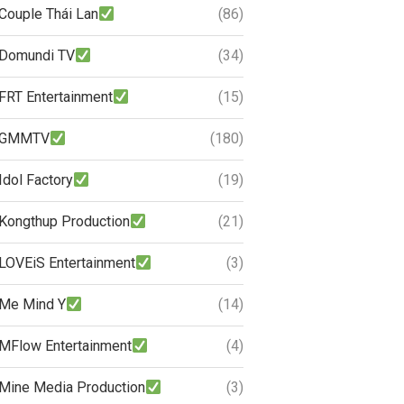
Couple Thái Lan
(86)
Domundi TV
(34)
FRT Entertainment
(15)
GMMTV
(180)
Idol Factory
(19)
Kongthup Production
(21)
LOVEiS Entertainment
(3)
Me Mind Y
(14)
MFlow Entertainment
(4)
Mine Media Production
(3)