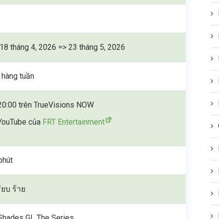
18 tháng 4, 2026 => 23 tháng 5, 2026
 hàng tuần
20:00 trên TrueVisions NOW
YouTube của
FRT Entertainment
phút
รียบ ร้าย
Shades GL The Series