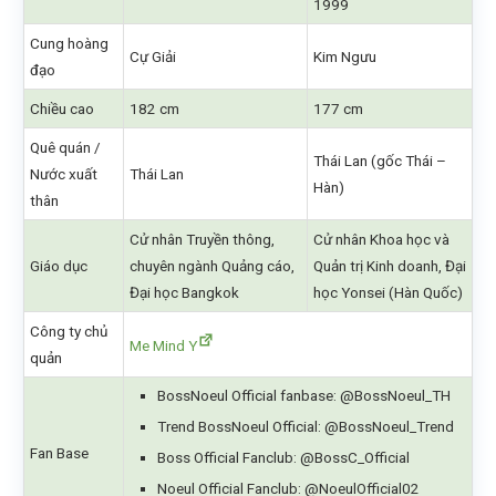
1999
Cung hoàng
Cự Giải
Kim Ngưu
đạo
Chiều cao
182 cm
177 cm
Quê quán /
Thái Lan (gốc Thái –
Nước xuất
Thái Lan
Hàn)
thân
Cử nhân Truyền thông,
Cử nhân Khoa học và
Giáo dục
chuyên ngành Quảng cáo,
Quản trị Kinh doanh, Đại
Đại học Bangkok
học Yonsei (Hàn Quốc)
Công ty chủ
Me Mind Y
quản
BossNoeul Official fanbase: @BossNoeul_TH
Trend BossNoeul Official: @BossNoeul_Trend
Fan Base
Boss Official Fanclub: @BossC_Official
Noeul Official Fanclub: @NoeulOfficial02