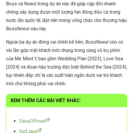
Boss và Noeul trong dự án này đã giúp cặp đôi nhanh
chóng xây dựng được một lượng fan đông đảo cả trong
nước lẫn quốc tế, đặt nền móng vững chắc cho thương hiệu
BossNoeul sau này.
Ngoài ba dự án đóng vai chính kể trên, BossNoeul còn có
vài lần góp mặt khách mời chung trong cùng vũ trụ phim
của Me Mind Y, bao gồm Wedding Plan (2023), Love Sea
(2024) và đoạn hậu trường đặc biệt Behind the Sea (2024),
tuy nhiên đây chỉ là các xuất hiện ngắn dưới vai trò khách
mời chứ không phải vai chính.
XEM THÊM CÁC BÀI VIẾT KHÁC:
DaouOffroad
SurfJava