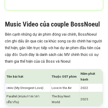
Music Video của couple BossNoeul
Bên cạnh những dự án phim đóng vai chính, BossNoeul
còn ghi dấu ấn qua các ca khúc song ca do chính hai người
thể hiện, gắn liền trực tiếp với hai dự án phim đầu tiên của
cặp đôi. Dưới đây là danh sách các MV chính thức có sự
tham gia thể hiện của cả Boss và Noeul.
Năm phát
Tên bài hát
Thuộc OST phim
hành
เพลง (My Strongest Love)
Love in the Air
2022
Parallel (คนละกาลเวลา
The Boy Next
2025
เดียวกัน)
World