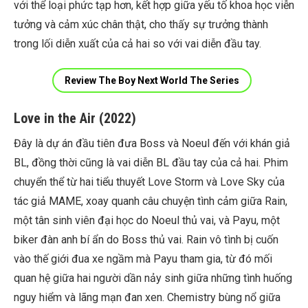
với thể loại phức tạp hơn, kết hợp giữa yếu tố khoa học viễn
tưởng và cảm xúc chân thật, cho thấy sự trưởng thành
trong lối diễn xuất của cả hai so với vai diễn đầu tay.
Review The Boy Next World The Series
Love in the Air (2022)
Đây là dự án đầu tiên đưa Boss và Noeul đến với khán giả
BL, đồng thời cũng là vai diễn BL đầu tay của cả hai. Phim
chuyển thể từ hai tiểu thuyết Love Storm và Love Sky của
tác giả MAME, xoay quanh câu chuyện tình cảm giữa Rain,
một tân sinh viên đại học do Noeul thủ vai, và Payu, một
biker đàn anh bí ẩn do Boss thủ vai. Rain vô tình bị cuốn
vào thế giới đua xe ngầm mà Payu tham gia, từ đó mối
quan hệ giữa hai người dần nảy sinh giữa những tình huống
nguy hiểm và lãng mạn đan xen. Chemistry bùng nổ giữa