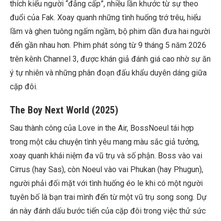
thích kiểu người “đẳng cấp”, nhiều lần khước từ sự theo
đuổi của Fak. Xoay quanh những tình huống trớ trêu, hiểu
lầm và ghen tuông ngấm ngầm, bộ phim dần đưa hai người
đến gần nhau hơn. Phim phát sóng từ 9 tháng 5 năm 2026
trên kênh Channel 3, được khán giả đánh giá cao nhờ sự ăn
ý tự nhiên và những phân đoạn đấu khẩu duyên dáng giữa
cặp đôi.
The Boy Next World (2025)
Sau thành công của Love in the Air, BossNoeul tái hợp
trong một câu chuyện tình yêu mang màu sắc giả tưởng,
xoay quanh khái niệm đa vũ trụ và số phận. Boss vào vai
Cirrus (hay Sas), còn Noeul vào vai Phukan (hay Phugun),
người phải đối mặt với tình huống éo le khi có một người
tuyên bố là bạn trai mình đến từ một vũ trụ song song. Dự
án này đánh dấu bước tiến của cặp đôi trong việc thử sức