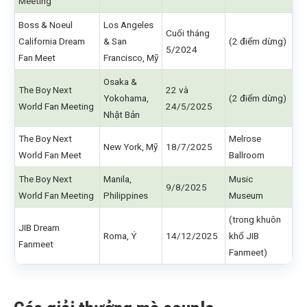
Meeting
Boss & Noeul
Los Angeles
Cuối tháng
California Dream
& San
(2 điểm dừng)
5/2024
Fan Meet
Francisco, Mỹ
Osaka &
The Boy Next
22 và
Yokohama,
(2 điểm dừng)
World Fan Meeting
24/5/2025
Nhật Bản
The Boy Next
Melrose
New York, Mỹ
18/7/2025
World Fan Meet
Ballroom
The Boy Next
Manila,
Music
9/8/2025
World Fan Meeting
Philippines
Museum
(trong khuôn
JIB Dream
Roma, Ý
14/12/2025
khổ JIB
Fanmeet
Fanmeet)