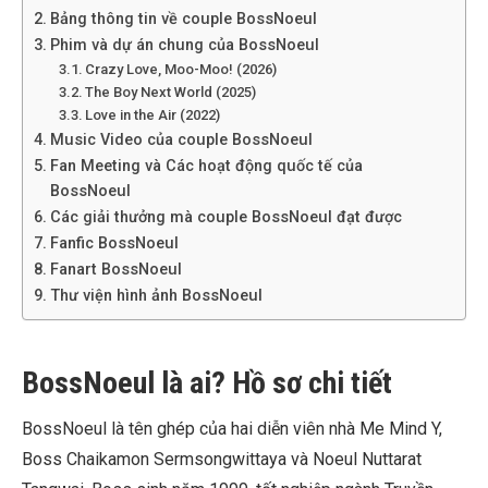
Bảng thông tin về couple BossNoeul
Phim và dự án chung của BossNoeul
Crazy Love, Moo-Moo! (2026)
The Boy Next World (2025)
Love in the Air (2022)
Music Video của couple BossNoeul
Fan Meeting và Các hoạt động quốc tế của
BossNoeul
Các giải thưởng mà couple BossNoeul đạt được
Fanfic BossNoeul
Fanart BossNoeul
Thư viện hình ảnh BossNoeul
BossNoeul là ai? Hồ sơ chi tiết
BossNoeul là tên ghép của hai diễn viên nhà Me Mind Y,
Boss Chaikamon Sermsongwittaya và Noeul Nuttarat