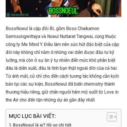
BossNoeu
l là cặp
đôi BL gồm
Boss
Chaikamon
Sermsongwittaya và Noeul
Nuttarat Tangwai,
cùng thuộc
công ty Me Mind
Y
. Điều làm nên sức hút đặc biệt của cặp
đôi này không chỉ nằm ở những vai diễn được đầu tư kỹ
lưỡng, mà còn ở sự ăn ý tự nhiên đến mức khó phân biệt
đâu là diễn xuất, đâu là tình bạn thật ngoài đời của cả hai.
Từ ánh mắt, cử chỉ cho đến cách tương tác không cần kịch
bản tại các sự kiện, BossNoeul đã biến chemistry thành
thương hiệu riêng, giữ chân người hâm mộ suốt từ Love in
the Air cho đến tận những dự án gần đây nhất.
MỤC LỤC BÀI VIẾT:
BossNoeul là ai? Hồ sơ chi tiết