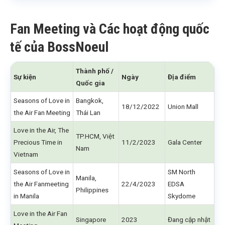
Fan Meeting và Các hoạt động quốc
tế của BossNoeul
Thành phố /
Sự kiện
Ngày
Địa điểm
Quốc gia
Seasons of Love in
Bangkok,
18/12/2022
Union Mall
the Air Fan Meeting
Thái Lan
Love in the Air, The
TP.HCM, Việt
Precious Time in
11/2/2023
Gala Center
Nam
Vietnam
Seasons of Love in
SM North
Manila,
the Air Fanmeeting
22/4/2023
EDSA
Philippines
in Manila
Skydome
Love in the Air Fan
Singapore
2023
Đang cập nhật