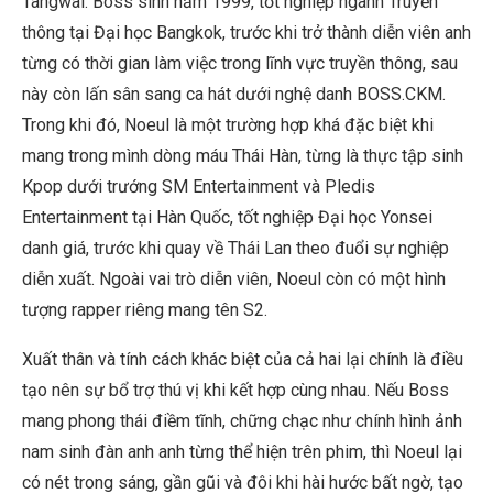
Tangwai. Boss sinh năm 1999, tốt nghiệp ngành Truyền
thông tại Đại học Bangkok, trước khi trở thành diễn viên anh
từng có thời gian làm việc trong lĩnh vực truyền thông, sau
này còn lấn sân sang ca hát dưới nghệ danh BOSS.CKM.
Trong khi đó, Noeul là một trường hợp khá đặc biệt khi
mang trong mình dòng máu Thái Hàn, từng là thực tập sinh
Kpop dưới trướng SM Entertainment và Pledis
Entertainment tại Hàn Quốc, tốt nghiệp Đại học Yonsei
danh giá, trước khi quay về Thái Lan theo đuổi sự nghiệp
diễn xuất. Ngoài vai trò diễn viên, Noeul còn có một hình
tượng rapper riêng mang tên S2.
Xuất thân và tính cách khác biệt của cả hai lại chính là điều
tạo nên sự bổ trợ thú vị khi kết hợp cùng nhau. Nếu Boss
mang phong thái điềm tĩnh, chững chạc như chính hình ảnh
nam sinh đàn anh anh từng thể hiện trên phim, thì Noeul lại
có nét trong sáng, gần gũi và đôi khi hài hước bất ngờ, tạo