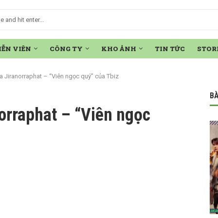
IỄN VIÊN
CÔNG TY
KHO ẢNH
TIN TỨC
STOR
 Jiranorraphat – “Viên ngọc quý” của Tbiz
BÀ
orraphat – “Viên ngọc