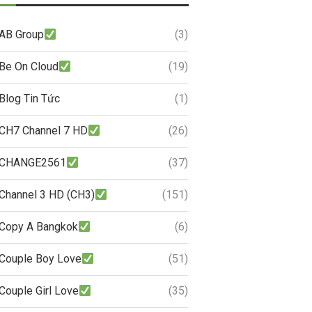
AB Group
(3)
Be On Cloud
(19)
Blog Tin Tức
(1)
CH7 Channel 7 HD
(26)
CHANGE2561
(37)
Channel 3 HD (CH3)
(151)
Copy A Bangkok
(6)
Couple Boy Love
(51)
Couple Girl Love
(35)