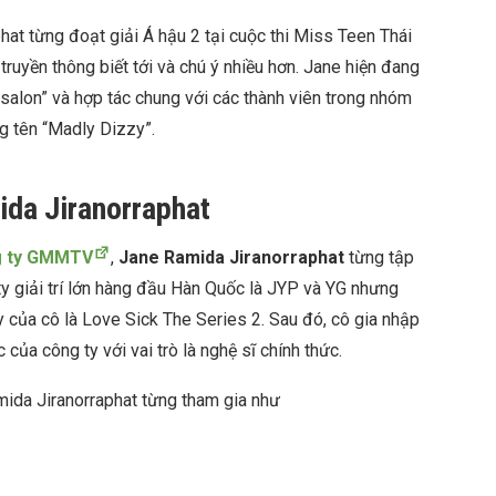
at từng đoạt giải Á hậu 2 tại cuộc thi Miss Teen Thái
ruyền thông biết tới và chú ý nhiều hơn. Jane hiện đang
 salon” và hợp tác chung với các thành viên trong nhóm
g tên “Madly Dizzy”.
ida Jiranorraphat
g ty GMMTV
,
Jane Ramida Jiranorraphat
từng tập
g ty giải trí lớn hàng đầu Hàn Quốc là JYP và YG nhưng
 của cô là Love Sick The Series 2. Sau đó, cô gia nhập
ủa công ty với vai trò là nghệ sĩ chính thức.
ida Jiranorraphat từng tham gia như