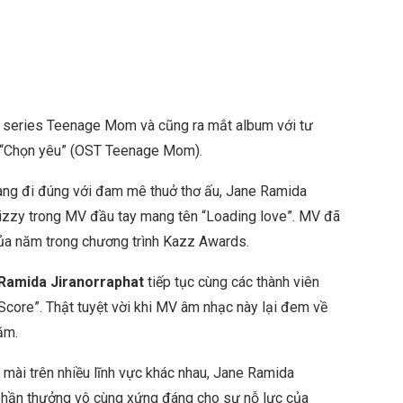
a series Teenage Mom và cũng ra mắt album với tư
V “Chọn yêu” (OST Teenage Mom).
ng đi đúng với đam mê thuở thơ ấu, Jane Ramida
izzy trong MV đầu tay mang tên “Loading love”. MV đã
của năm trong chương trình Kazz Awards.
Ramida Jiranorraphat
tiếp tục cùng các thành viên
core”. Thật tuyệt vời khi MV âm nhạc này lại đem về
năm.
t mài trên nhiều lĩnh vực khác nhau, Jane Ramida
phần thưởng vô cùng xứng đáng cho sự nỗ lực của