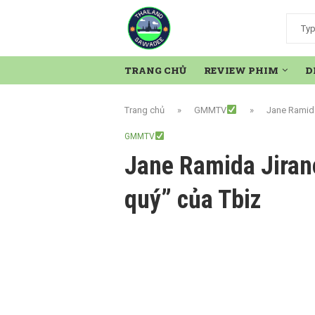
TRANG CHỦ
REVIEW PHIM
D
Trang chủ
»
GMMTV
»
Jane Ramida
GMMTV
Jane Ramida Jiran
quý” của Tbiz