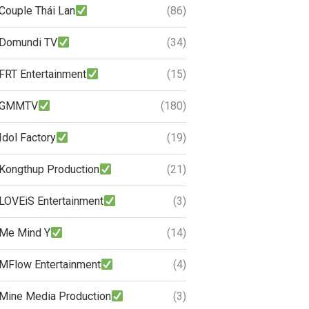
Couple Thái Lan
(86)
Domundi TV
(34)
FRT Entertainment
(15)
GMMTV
(180)
Idol Factory
(19)
Kongthup Production
(21)
LOVEiS Entertainment
(3)
Me Mind Y
(14)
MFlow Entertainment
(4)
Mine Media Production
(3)