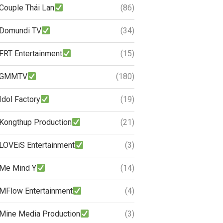
Couple Thái Lan
(86)
Domundi TV
(34)
FRT Entertainment
(15)
GMMTV
(180)
Idol Factory
(19)
Kongthup Production
(21)
LOVEiS Entertainment
(3)
Me Mind Y
(14)
MFlow Entertainment
(4)
Mine Media Production
(3)