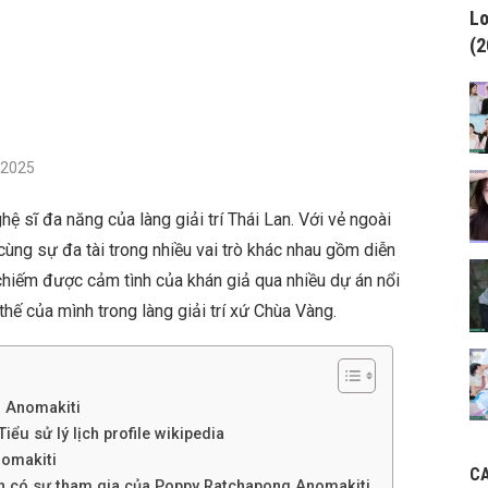
Lo
(2
/2025
 sĩ đa năng của làng giải trí Thái Lan. Với vẻ ngoài
 cùng sự đa tài trong nhiều vai trò khác nhau gồm diễn
hiếm được cảm tình của khán giả qua nhiều dự án nổi
thế của mình trong làng giải trí xứ Chùa Vàng.
g Anomakiti
ểu sử lý lịch profile wikipedia
omakiti
C
nh có sự tham gia của Poppy Ratchapong Anomakiti