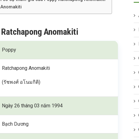
 Anomakiti
y Ratchapong Anomakiti
Poppy
Ratchapong Anomakiti
(รัชพงศ์ อโนมกิติ)
Ngày 26 tháng 03 năm 1994
Bạch Dương