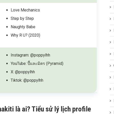
Love Mechanics
Step by Step
Naughty Babe
Why R U? (2020)
Instagram: @poppylhh
YouTube: ปี้และมิตร (Pyramid)
X: @poppylhh
Tiktok: @poppylhh
ti là ai? Tiểu sử lý lịch profile