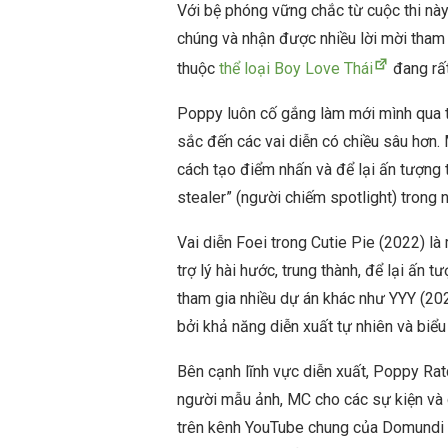
Với bệ phóng vững chắc từ cuộc thi nà
chúng và nhận được nhiều lời mời tham g
thuộc
thể loại Boy Love Thái
đang rất
Poppy luôn cố gắng làm mới mình qua t
sắc đến các vai diễn có chiều sâu hơn
cách tạo điểm nhấn và để lại ấn tượng t
stealer” (người chiếm spotlight) trong 
Vai diễn Foei trong Cutie Pie (2022) là
trợ lý hài hước, trung thành, để lại ấn 
tham gia nhiều dự án khác như YYY (202
bởi khả năng diễn xuất tự nhiên và biể
Bên cạnh lĩnh vực diễn xuất, Poppy Ra
người mẫu ảnh, MC cho các sự kiện và 
trên kênh YouTube chung của Domundi 