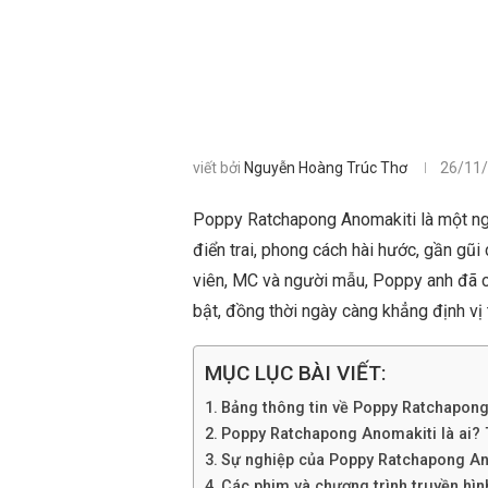
viết bởi
Nguyễn Hoàng Trúc Thơ
26/11
Poppy Ratchapong Anomakiti là một nghệ
điển trai, phong cách hài hước, gần gũi
viên, MC và người mẫu, Poppy anh đã c
bật, đồng thời ngày càng khẳng định vị 
MỤC LỤC BÀI VIẾT:
Bảng thông tin về Poppy Ratchapon
Poppy Ratchapong Anomakiti là ai? Ti
Sự nghiệp của Poppy Ratchapong An
Các phim và chương trình truyền hì