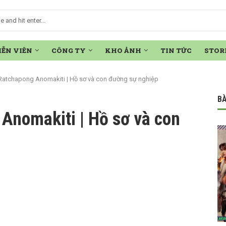
IỄN VIÊN
CÔNG TY
KHO ẢNH
TIN TỨC
STOR
atchapong Anomakiti | Hồ sơ và con đường sự nghiệp
BÀ
Anomakiti | Hồ sơ và con