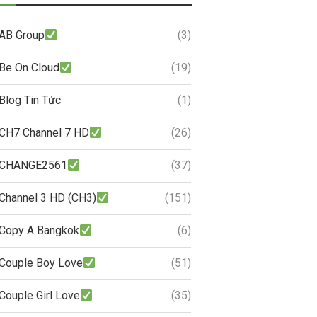
AB Group
(3)
Be On Cloud
(19)
Blog Tin Tức
(1)
CH7 Channel 7 HD
(26)
CHANGE2561
(37)
Channel 3 HD (CH3)
(151)
Copy A Bangkok
(6)
Couple Boy Love
(51)
Couple Girl Love
(35)