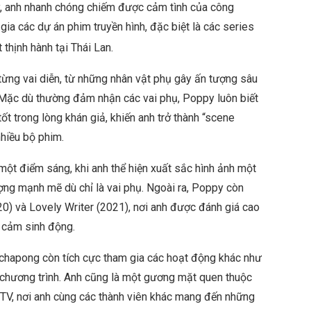
y, anh nhanh chóng chiếm được cảm tình của công
ia các dự án phim truyền hình, đặc biệt là các series
 thịnh hành tại Thái Lan.
ừng vai diễn, từ những nhân vật phụ gây ấn tượng sâu
. Mặc dù thường đảm nhận các vai phụ, Poppy luôn biết
ốt trong lòng khán giả, khiến anh trở thành “scene
nhiều bộ phim.
 một điểm sáng, khi anh thể hiện xuất sắc hình ảnh một
tượng mạnh mẽ dù chỉ là vai phụ. Ngoài ra, Poppy còn
0) và Lovely Writer (2021), nơi anh được đánh giá cao
u cảm sinh động.
tchapong còn tích cực tham gia các hoạt động khác như
chương trình. Anh cũng là một gương mặt quen thuộc
TV, nơi anh cùng các thành viên khác mang đến những