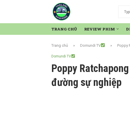
TRANG CHỦ
REVIEW PHIM
D
Trang chủ
»
Domundi TV
»
Poppy R
Domundi TV
Poppy Ratchapong 
đường sự nghiệp