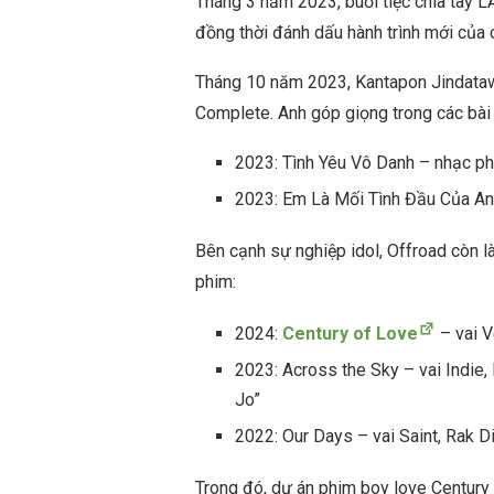
Tháng 3 năm 2023, buổi tiệc chia tay L
đồng thời đánh dấu hành trình mới của c
Tháng 10 năm 2023, Kantapon Jindatawe
Complete. Anh góp giọng trong các bài
2023: Tình Yêu Vô Danh – nhạc ph
2023: Em Là Mối Tình Đầu Của An
Bên cạnh sự nghiệp idol, Offroad còn 
phim:
2024:
Century of Love
– vai 
2023: Across the Sky – vai Indie,
Jo”
2022: Our Days – vai Saint, Rak D
Trong đó, dự án phim boy love Century