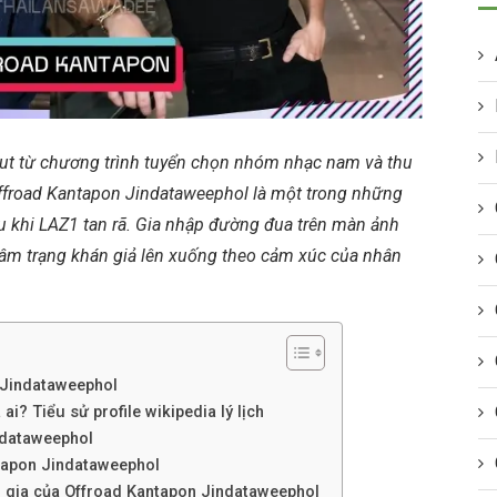
ut từ chương trình tuyển chọn nhóm nhạc nam và thu
Offroad Kantapon Jindataweephol là một trong những
u khi LAZ1 tan rã. Gia nhập đường đua trên màn ảnh
tâm trạng khán giả lên xuống theo cảm xúc của nhân
 Jindataweephol
i? Tiểu sử profile wikipedia lý lịch
ndataweephol
ntapon Jindataweephol
m gia của Offroad Kantapon Jindataweephol