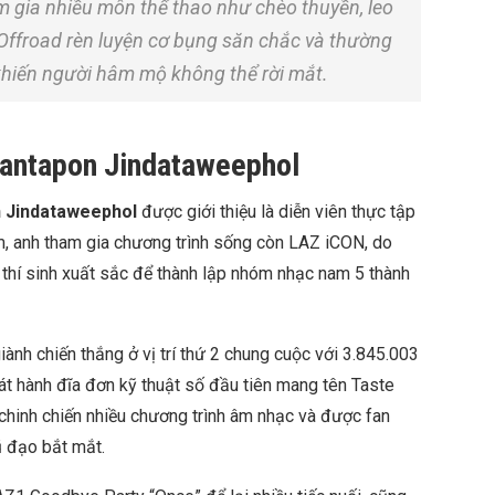
m gia nhiều môn thể thao như chèo thuyền, leo
. Offroad rèn luyện cơ bụng săn chắc và thường
khiến người hâm mộ không thể rời mắt.
Kantapon Jindataweephol
 Jindataweephol
được giới thiệu là diễn viên thực tập
, anh tham gia chương trình sống còn LAZ iCON, do
 thí sinh xuất sắc để thành lập nhóm nhạc nam 5 thành
iành chiến thắng ở vị trí thứ 2 chung cuộc với 3.845.003
t hành đĩa đơn kỹ thuật số đầu tiên mang tên Taste
chinh chiến nhiều chương trình âm nhạc và được fan
ũ đạo bắt mắt.