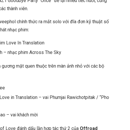
AZ1 Goodbye Party “Once” để lại nhiều tiếc nuối, cũng
ác thành viên.
ephol chính thức ra mắt solo với đĩa đơn kỹ thuật số
 hát nhạc phim:
im Love In Translation
h – nhạc phim Across The Sky
là gương mặt quen thuộc trên màn ảnh nhỏ với các bộ
Vee
 Love in Translation – vai Phumjai Rawichotpitak / “Pho
iao – vai khách mời
 of Love đánh dấu lần hợp tác thứ 2 của
Offroad