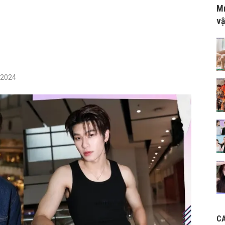
Mr
vậ
/2024
C