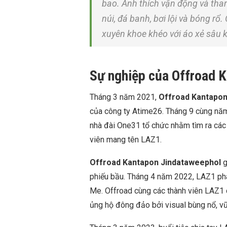
bao. Anh thích vận động và tha
núi, đá banh, bơi lội và bóng rổ
xuyên khoe khéo với áo xẻ sâu 
Sự nghiệp của Offroad 
Tháng 3 năm 2021,
Offroad Kantapon
của công ty Atime26. Tháng 9 cùng năm
nhà đài One31 tổ chức nhằm tìm ra các
viên mang tên LAZ1.
Offroad Kantapon Jindataweephol
g
phiếu bầu. Tháng 4 năm 2022, LAZ1 phá
Me.
Offroad cùng các thành viên LAZ1 
ủng hộ đông đảo bởi visual bùng nổ, v