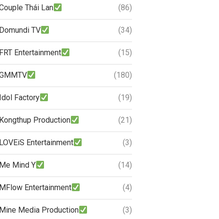
Couple Thái Lan
(86)
Domundi TV
(34)
FRT Entertainment
(15)
GMMTV
(180)
Idol Factory
(19)
Kongthup Production
(21)
LOVEiS Entertainment
(3)
Me Mind Y
(14)
MFlow Entertainment
(4)
Mine Media Production
(3)