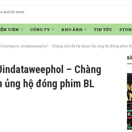
IỄN VIÊN
CÔNG TY
KHO ẢNH
TIN TỨC
STOR
d Kantapon Jindataweephol – Chàng idol đa tài được fan ủng hộ đóng phim B
BÀ
Jindataweephol – Chàng
an ủng hộ đóng phim BL