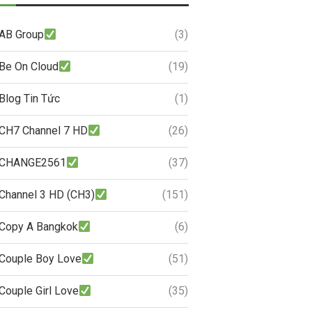
AB Group
(3)
Be On Cloud
(19)
Blog Tin Tức
(1)
CH7 Channel 7 HD
(26)
CHANGE2561
(37)
Channel 3 HD (CH3)
(151)
Copy A Bangkok
(6)
Couple Boy Love
(51)
Couple Girl Love
(35)