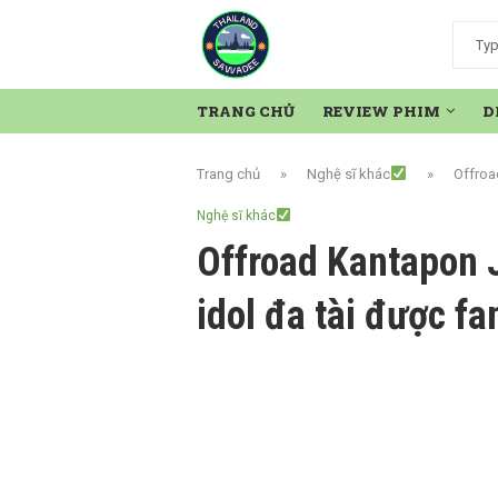
TRANG CHỦ
REVIEW PHIM
D
Trang chủ
»
Nghệ sĩ khác
»
Offroa
Nghệ sĩ khác
Offroad Kantapon 
idol đa tài được f