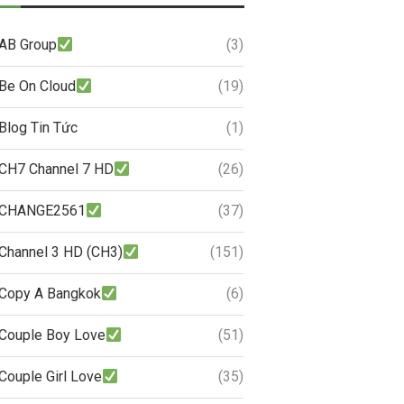
AB Group
(3)
Be On Cloud
(19)
Blog Tin Tức
(1)
CH7 Channel 7 HD
(26)
CHANGE2561
(37)
Channel 3 HD (CH3)
(151)
Copy A Bangkok
(6)
Couple Boy Love
(51)
Couple Girl Love
(35)