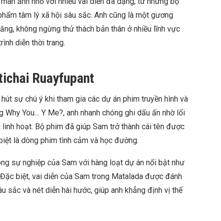
màn ảnh nhỏ với nhiều vai diễn đa dạng, từ những bộ
 phẩm tâm lý xã hội sâu sắc. Anh cũng là một gương
năng, không ngừng thử thách bản thân ở nhiều lĩnh vực
rình diễn thời trang.
tichai Ruayfupant
hút sự chú ý khi tham gia các dự án phim truyền hình và
ng Why You… Y Me?, anh nhanh chóng ghi dấu ấn nhờ lối
 linh hoạt. Bộ phim đã giúp Sam trở thành cái tên được
biệt là dòng phim tình cảm và học đường.
ng sự nghiệp của Sam với hàng loạt dự án nổi bật như
 Đặc biệt, vai diễn của Sam trong Matalada được đánh
u sắc và nét diễn hài hước, giúp anh khẳng định vị thế