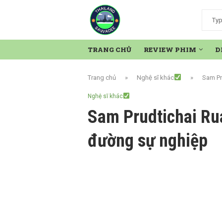
TRANG CHỦ
REVIEW PHIM
D
Trang chủ
»
Nghệ sĩ khác
»
Sam Pr
Nghệ sĩ khác
Sam Prudtichai Rua
đường sự nghiệp