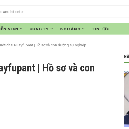
IỄN VIÊN
CÔNG TY
KHO ẢNH
TIN TỨC
udtichai Ruayfupant | Hồ sơ và con đường sự nghiệp
BÀ
yfupant | Hồ sơ và con