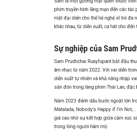
Sam là một gương mặt quen thuộc trên 
phim truyền hình lãng mạn đến các tác
mặt đại diện cho thế hệ nghệ sĩ trẻ đa 
khác nhau, từ diễn xuất, ca hát cho đến t
Sự nghiệp của Sam Prud
Sam Prudtichai Ruayfupant bắt đầu thu 
âm nhạc từ năm 2022. Với vai diễn tro
diễn xuất tự nhiên và khả năng nhập vai
săn đón trong làng phim Thái Lan, đặc 
Năm 2023 đánh dấu bước ngoặt lớn tro
Matalada, Nobody’s Happy if I’m Not,…
giá cao nhờ sự kết hợp giữa cảm xúc sâ
trong lòng người hâm mộ.