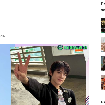
Pa
sơ
/2025
C