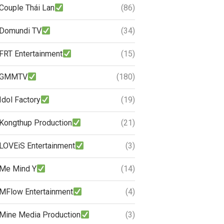
Couple Thái Lan
(86)
Domundi TV
(34)
FRT Entertainment
(15)
GMMTV
(180)
Idol Factory
(19)
Kongthup Production
(21)
LOVEiS Entertainment
(3)
Me Mind Y
(14)
MFlow Entertainment
(4)
Mine Media Production
(3)