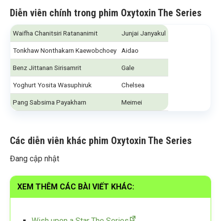
Diễn viên chính trong phim Oxytoxin The Series
Waifha Chanitsiri Ratananimit
Junjai Janyakul
Tonkhaw Nonthakarn Kaewobchoey
Aidao
Benz Jittanan Sirisamrit
Gale
Yoghurt Yosita Wasuphiruk
Chelsea
Pang Sabsima Payakharn
Meimei
Các diễn viên khác phim Oxytoxin The Series
Đang cập nhật
XEM THÊM CÁC BÀI VIẾT KHÁC:
Wish upon a Star The Series