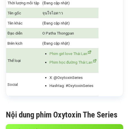
Thời lượng mỗi tập
(Đang cập nhật)
Tên gốc
จุนใจไอดาว
Tên khác
(Đang cập nhật)
Đạo diễn
O Patha Thongpan
Biên kịch
(Đang cập nhật)
Phim girl love Thái Lan
Thể loại
Phim học đường Thái Lan
X: @OxytoxinSeries
Social
Hashtag: #OxytoxinSeries
Nội dung phim Oxytoxin The Series