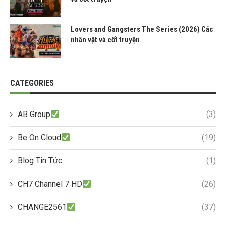
Lovers and Gangsters The Series (2026) Các
nhân vật và cốt truyện
CATEGORIES
AB Group
(3)
Be On Cloud
(19)
Blog Tin Tức
(1)
CH7 Channel 7 HD
(26)
CHANGE2561
(37)