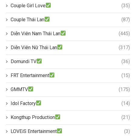
Couple Girl Love
(35)
Couple Thái Lan
(87)
Diễn Viên Nam Thái Lan
(445)
Diễn Viên Nữ Thái Lan
(317)
Domundi TV
(36)
FRT Entertainment
(15)
GMMTV
(175)
Idol Factory
(14)
Kongthup Production
(21)
LOVEiS Entertainment
(3)