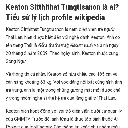
Keaton Sitthithat Tungtisanon là ai?
Tiểu sử lý lịch profile wikipedia
Keaton Sitthithat Tungtisanon là nam diễn viên trẻ người
Thái Lan, hiện được biết đến với nghệ danh Keaton. Anh có
tên tiếng Thái là คีตั้น สิทธิทัศนิฐ์ ตังติสานนท์ và sinh ngày
20 tháng 2 năm 2009. Theo ngày sinh, Keaton thuộc cung
Song Ngư.
Về thông tin cá nhân, Keaton sở hữu chiều cao 185 cm và
cân nặng khoảng 63 kg. Với vóc dáng nổi bật cùng hình ảnh
trẻ trung, anh là một trong những gương mặt mới được chú
ý trong nhóm nghệ sĩ thế hệ trẻ của làng giải trí Thái Lan.
Keaton hiện hoạt động với vai trò diễn viên dưới sự quản lý
của GMMTV. Trước đó, anh từng là thực tập sinh thuộc AI
Project của IdolFactory. Các thông tin khác như nhóm máu,