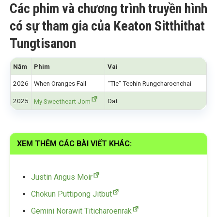
Các phim và chương trình truyền hình
có sự tham gia của Keaton Sitthithat
Tungtisanon
Năm
Phim
Vai
2026
When Oranges Fall
“Tle” Techin Rungcharoenchai
2025
Oat
My Sweetheart Jom
XEM THÊM CÁC BÀI VIẾT KHÁC:
Justin Angus Moir
Chokun Puttipong Jitbut
Gemini Norawit Titicharoenrak