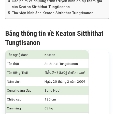
Các phim và chương trình truyền hình có sự tham gia
của Keaton Sitthithat Tungtisanon
Thư viện hình ảnh Keaton Sitthithat Tungtisanon
Bảng thông tin về Keaton Sitthithat
Tungtisanon
Tên nghệ danh
Keaton
Tên thật
Sitthithat Tungtisanon
Tên tiếng Thái
คีตั้น สิทธิทัศนิฐ์ ตังติสานนท์
Năm sinh
Ngày 20 tháng 2 năm 2009
Cung hoàng đạo
Song Ngư
Chiều cao
185 cm
Cân nặng
63 kg