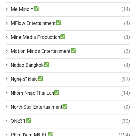
Me Mind Y
(14)
MFlow Entertainment
(4)
Mine Media Production
(3)
Motion Minds Entertainment
(2)
Nadao Bangkok
(4)
Nghệ sĩ khác
(97)
Nhóm Nhạc Thái Lan
(14)
North Star Entertainment
(9)
ONE31
(30)
Phim Đam Mỹ BL
(194)