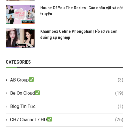
House Of You The Series | Các nhân vật và cốt
truyện
Khaimoox Celine Phongphan | Hồ sơ và con
đường sự nghiệp
CATEGORIES
AB Group
(3)
Be On Cloud
(19)
Blog Tin Tức
(1)
CH7 Channel 7 HD
(26)