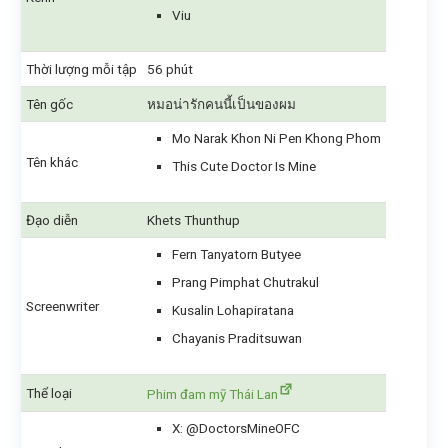
Viu
Thời lượng mỗi tập
56 phút
Tên gốc
หมอน่ารักคนนี้เป็นของผม
Mo Narak Khon Ni Pen Khong Phom
Tên khác
This Cute Doctor Is Mine
Đạo diễn
Khets Thunthup
Fern Tanyatorn Butyee
Prang Pimphat Chutrakul
Screenwriter
Kusalin Lohapiratana
Chayanis Praditsuwan
Thể loại
Phim đam mỹ Thái Lan
X: @DoctorsMineOFC