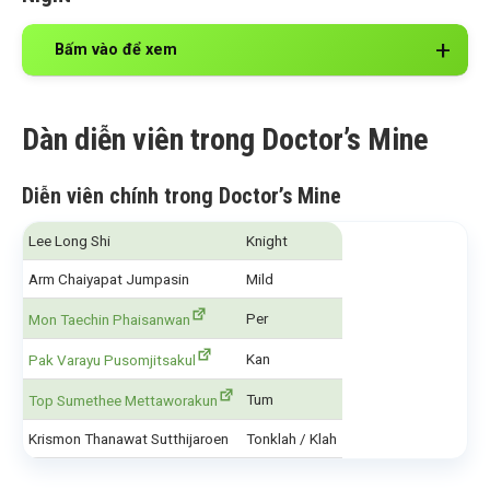
Bấm vào để xem
Dàn diễn viên trong Doctor’s Mine
Diễn viên chính trong Doctor’s Mine
Lee Long Shi
Knight
Arm Chaiyapat Jumpasin
Mild
Per
Mon Taechin Phaisanwan
Kan
Pak Varayu Pusomjitsakul
Tum
Top Sumethee Mettaworakun
Krismon Thanawat Sutthijaroen
Tonklah / Klah