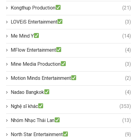
Kongthup Production
(21)
LOVEiS Entertainment
(3)
Me Mind Y
(14)
MFlow Entertainment
(4)
Mine Media Production
(3)
Motion Minds Entertainment
(2)
Nadao Bangkok
(4)
Nghệ sĩ khác
(353)
Nhóm Nhạc Thái Lan
(13)
North Star Entertainment
(9)