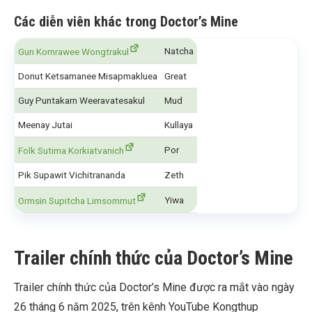
Các diễn viên khác trong Doctor’s Mine
Natcha
Gun Kornrawee Wongtrakul
Donut Ketsamanee Misapmakluea
Great
Guy Puntakarn Weeravatesakul
Mud
Meenay Jutai
Kullaya
Por
Folk Sutima Korkiatvanich
Pik Supawit Vichitrananda
Zeth
Yiwa
Ormsin Supitcha Limsommut
Trailer chính thức của Doctor’s Mine
Trailer chính thức của Doctor’s Mine được ra mắt vào ngày
26 tháng 6 năm 2025, trên kênh YouTube Kongthup