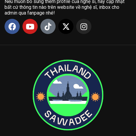
Nếu muốn bổ sung thêm profile của nghệ sĩ, hay cập nhật
bất cứ thông tin nào trên website về nghệ sĩ, inbox cho
admin qua fanpage nhé!