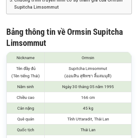
Chương trình truyền hình có sự tham gia của Ormsin
Supitcha Limsommut
Bảng thông tin về Ormsin Supitcha
Limsommut
Nickname
Ormsin
Tên đầy đủ
Supitcha Limsommut
(Tên tiếng Thái)
(ออมสิน สุพิทชา ลิ้มสมมุติ)
Năm sinh
Ngày 30 tháng 05 năm 1995
Chiều cao
166 cm
Cân nặng
45 kg
Quê quán
Tỉnh Uttaradit, Thái Lan
Quốc tịch
Thái Lan