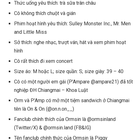
Thức uống yêu thích: trà sữa trân châu
Cô không thích chuột và gián
Phim hoạt hình yêu thích: Sulley Monster Inc., Mr. Men
and Little Miss
Sở thích: nghe nhạc, trượt ván, hát và xem phim hoạt
hình
Cô rất thích đi xem concert
Size áo: M hoặc L; size quần: S; size giày: 39 – 40
Cô có một người em gái (P’Ampare @ampare21) đã tốt
nghiệp ĐH Chiangmai – Khoa Luật
Orm và P’Amp có mở một tiệm sandwich ở Chiangmai
tên là On & On (@on.n.on__)
Fanclub chính thích của Ormsin là @ormsinland
(Twitter/X) & @ormsin.land (FB&IG)
Tên fanclub chính thức của Ormsin là Piggy