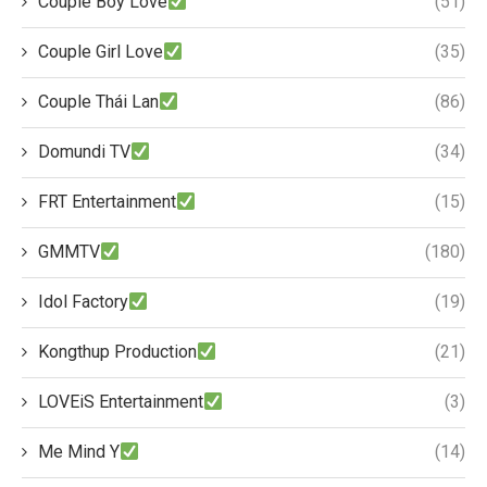
Couple Boy Love
(51)
Couple Girl Love
(35)
Couple Thái Lan
(86)
Domundi TV
(34)
FRT Entertainment
(15)
GMMTV
(180)
Idol Factory
(19)
Kongthup Production
(21)
LOVEiS Entertainment
(3)
Me Mind Y
(14)