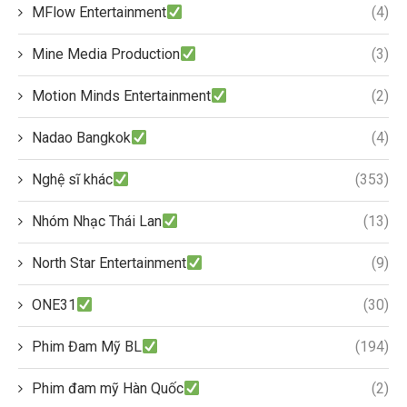
MFlow Entertainment
(4)
Mine Media Production
(3)
Motion Minds Entertainment
(2)
Nadao Bangkok
(4)
Nghệ sĩ khác
(353)
Nhóm Nhạc Thái Lan
(13)
North Star Entertainment
(9)
ONE31
(30)
Phim Đam Mỹ BL
(194)
Phim đam mỹ Hàn Quốc
(2)