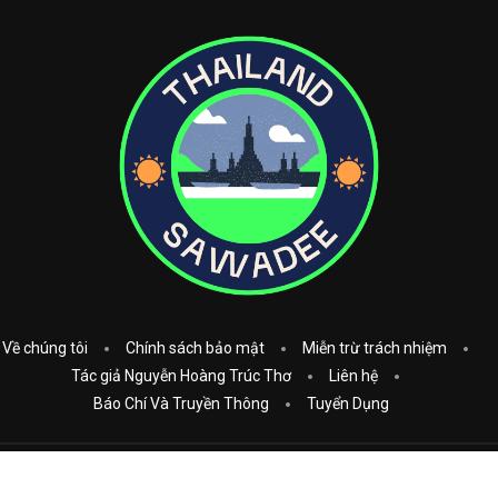
Về chúng tôi
Chính sách bảo mật
Miễn trừ trách nhiệm
Tác giả Nguyễn Hoàng Trúc Thơ
Liên hệ
Báo Chí Và Truyền Thông
Tuyển Dụng
Copyright © 2023
Thái Lan Sawadee
. All Rights Reserved.
Donate: