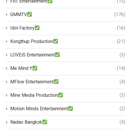
FRT Entertainment
(15)
GMMTV
(176)
Idol Factory
(16)
Kongthup Production
(21)
LOVEiS Entertainment
(3)
Me Mind Y
(14)
MFlow Entertainment
(4)
Mine Media Production
(3)
Motion Minds Entertainment
(2)
Nadao Bangkok
(4)