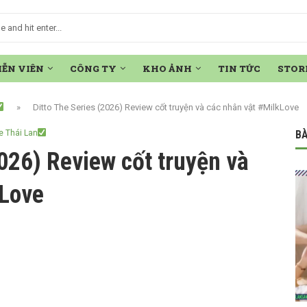
IỄN VIÊN
CÔNG TY
KHO ẢNH
TIN TỨC
STOR
»
Ditto The Series (2026) Review cốt truyện và các nhân vật #MilkLove
e Thái Lan
BÀ
2026) Review cốt truyện và
kLove