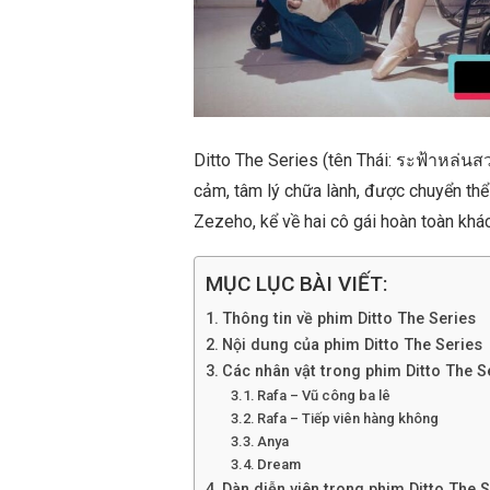
Ditto The Series (tên Thái: ระฟ้าหล่นสวร
cảm, tâm lý chữa lành, được chuyển thể 
Zezeho, kể về hai cô gái hoàn toàn khác
MỤC LỤC BÀI VIẾT:
Thông tin về phim Ditto The Series
Nội dung của phim Ditto The Series
Các nhân vật trong phim Ditto The S
Rafa – Vũ công ba lê
Rafa – Tiếp viên hàng không
Anya
Dream
Dàn diễn viên trong phim Ditto The S