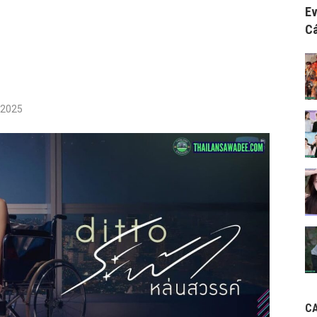
Ev
Cá
/2025
C