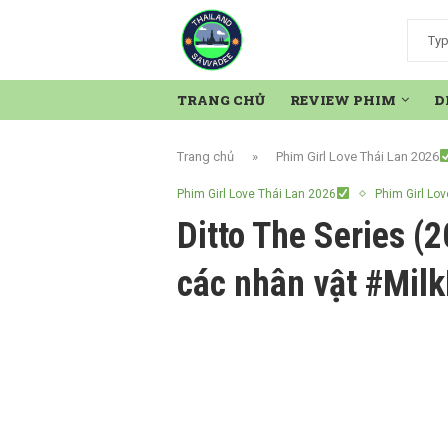
TRANG CHỦ
REVIEW PHIM
D
Trang chủ
»
Phim Girl Love Thái Lan 2026
Phim Girl Love Thái Lan 2026
Phim Girl Lov
Ditto The Series (
các nhân vật #Mil