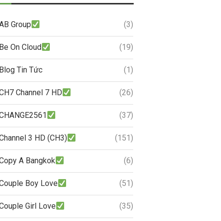
AB Group
(3)
Be On Cloud
(19)
Blog Tin Tức
(1)
CH7 Channel 7 HD
(26)
CHANGE2561
(37)
Channel 3 HD (CH3)
(151)
Copy A Bangkok
(6)
Couple Boy Love
(51)
Couple Girl Love
(35)