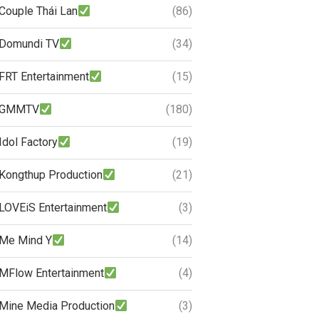
Couple Thái Lan
(86)
Domundi TV
(34)
FRT Entertainment
(15)
GMMTV
(180)
Idol Factory
(19)
Kongthup Production
(21)
LOVEiS Entertainment
(3)
Me Mind Y
(14)
MFlow Entertainment
(4)
Mine Media Production
(3)