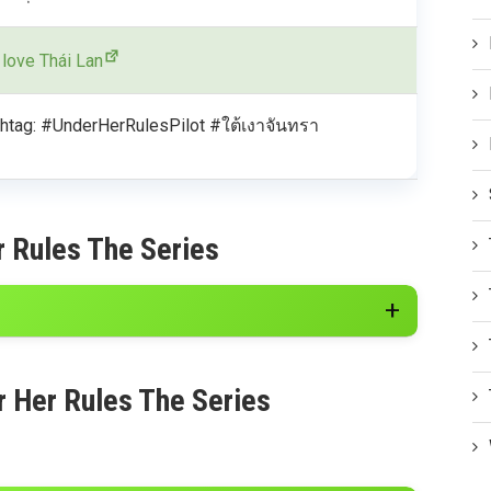
 love Thái Lan
htag: #UnderHerRulesPilot #ใต้เงาจันทรา
 Rules The Series
r Her Rules The Series