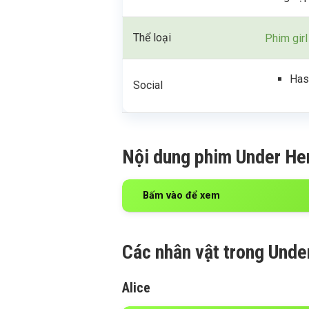
Thể loại
Phim girl
Has
Social
Nội dung phim Under Her
Bấm vào để xem
Các nhân vật trong Unde
Alice