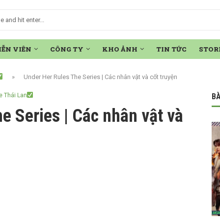
IỄN VIÊN
CÔNG TY
KHO ẢNH
TIN TỨC
STOR
»
Under Her Rules The Series | Các nhân vật và cốt truyện
e Thái Lan
BÀ
e Series | Các nhân vật và