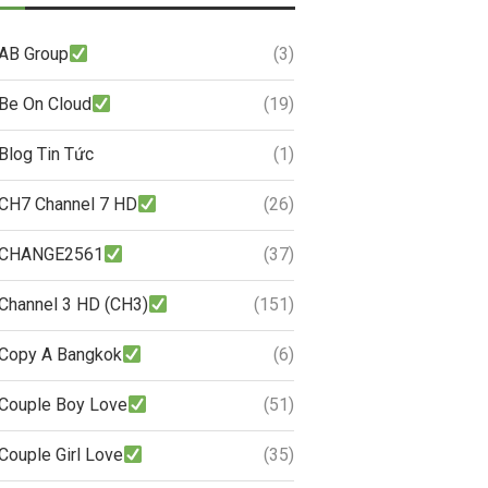
AB Group
(3)
Be On Cloud
(19)
Blog Tin Tức
(1)
CH7 Channel 7 HD
(26)
CHANGE2561
(37)
Channel 3 HD (CH3)
(151)
Copy A Bangkok
(6)
Couple Boy Love
(51)
Couple Girl Love
(35)