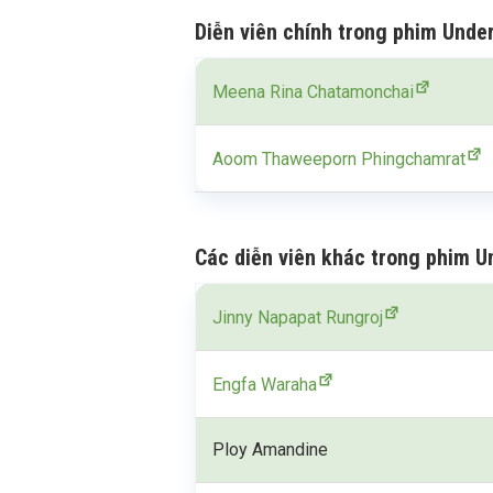
Diễn viên chính trong phim Unde
Meena Rina Chatamonchai
Aoom Thaweeporn Phingchamrat
Các diễn viên khác trong phim U
Jinny Napapat Rungroj
Engfa Waraha
Ploy Amandine