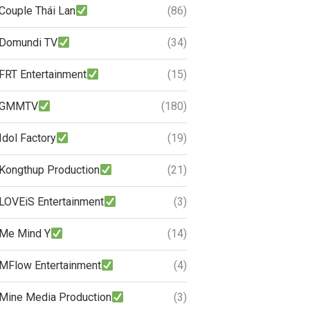
Couple Thái Lan
(86)
Domundi TV
(34)
FRT Entertainment
(15)
GMMTV
(180)
Idol Factory
(19)
Kongthup Production
(21)
LOVEiS Entertainment
(3)
Me Mind Y
(14)
MFlow Entertainment
(4)
Mine Media Production
(3)