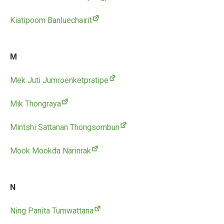
Kiatipoom Banluechairit
M
Mek Juti Jumroenketpratipe
Mik Thongraya
Mintshi Sattanan Thongsombun
Mook Mookda Narinrak
N
Ning Panita Tumwattana