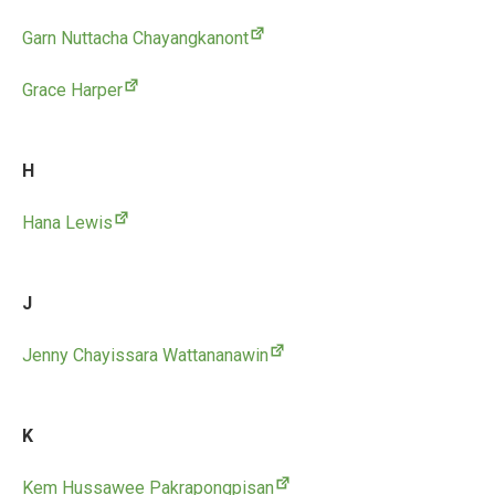
Garn Nuttacha Chayangkanont
Grace Harper
H
Hana Lewis
J
Jenny Chayissara Wattananawin
K
Kem Hussawee Pakrapongpisan