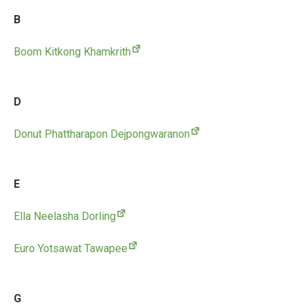
B
Boom Kitkong Khamkrith
D
Donut Phattharapon Dejpongwaranon
E
Ella Neelasha Dorling
Euro Yotsawat Tawapee
G