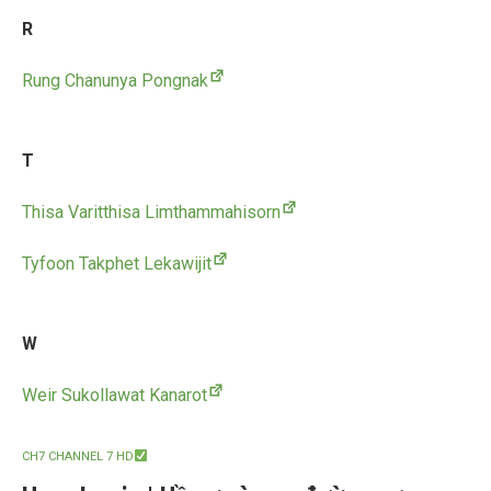
R
Rung Chanunya Pongnak
T
Thisa Varitthisa Limthammahisorn
Tyfoon Takphet Lekawijit
W
Weir Sukollawat Kanarot
CH7 CHANNEL 7 HD