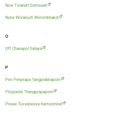
Now Tisanart Sornsuek
Nune Woranuch Bhirombhakdi
O
Off Chanapol Sataya
P
Pim Pimprapa Tangprabhaporn
Ploypailin Thangprapaporn
Preaw Tussaneeya Karnsomnut