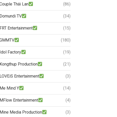
Couple Thái Lan
(86)
Domundi TV
(34)
FRT Entertainment
(15)
GMMTV
(180)
Idol Factory
(19)
Kongthup Production
(21)
LOVEiS Entertainment
(3)
Me Mind Y
(14)
MFlow Entertainment
(4)
Mine Media Production
(3)