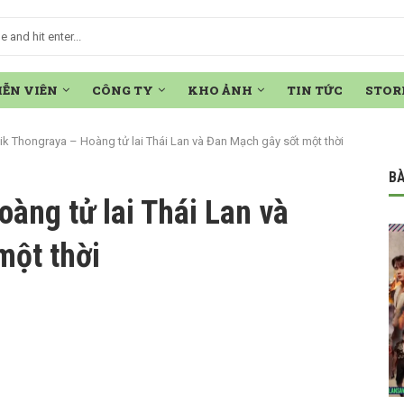
IỄN VIÊN
CÔNG TY
KHO ẢNH
TIN TỨC
STOR
ik Thongraya – Hoàng tử lai Thái Lan và Đan Mạch gây sốt một thời
BÀ
àng tử lai Thái Lan và
một thời