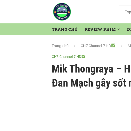
TRANG CHỦ
REVIEW PHIM
D
Trang chủ
»
CH7 Channel 7 HD
»
M
CH7 Channel 7 HD
Mik Thongraya – Ho
Đan Mạch gây sốt 