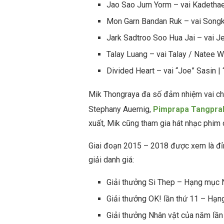
Jao Sao Jum Yorm – vai Kadethae
Mon Garn Bandan Ruk – vai Songkl
Jark Sadtroo Soo Hua Jai – vai Je
Talay Luang – vai Talay / Natee 
Divided Heart – vai “Joe” Sasin |
Mik Thongraya đa số đảm nhiệm vai chí
Stephany Auernig,
Pimprapa Tangpra
xuất, Mik cũng tham gia hát nhạc phim
Giai đoạn 2015 – 2018 được xem là đỉ
giải danh giá:
Giải thưởng Si Thep – Hạng mục 
Giải thưởng OK! lần thứ 11 – Hạn
Giải thưởng Nhân vật của năm lần