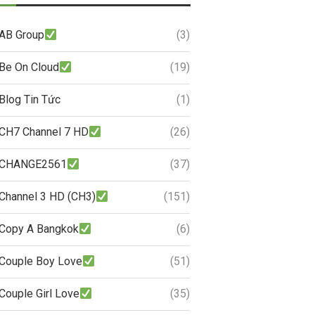
AB Group
(3)
Be On Cloud
(19)
Blog Tin Tức
(1)
CH7 Channel 7 HD
(26)
CHANGE2561
(37)
Channel 3 HD (CH3)
(151)
Copy A Bangkok
(6)
Couple Boy Love
(51)
Couple Girl Love
(35)