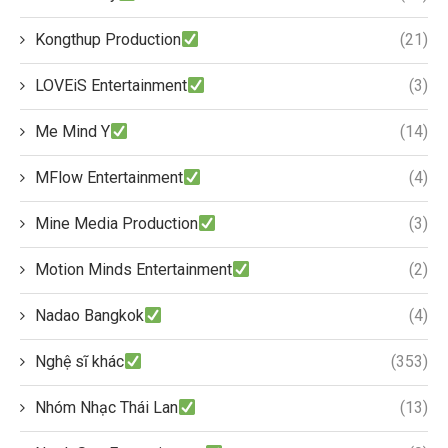
Kongthup Production
(21)
LOVEiS Entertainment
(3)
Me Mind Y
(14)
MFlow Entertainment
(4)
Mine Media Production
(3)
Motion Minds Entertainment
(2)
Nadao Bangkok
(4)
Nghệ sĩ khác
(353)
Nhóm Nhạc Thái Lan
(13)