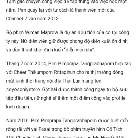
Tạm gác chuyện công việc để tập trung vào việc học một
năm, Pim quay lại với tư cách là thành viên mới của
Channel 7 vào năm 2013.
Bộ phim Wiman Maprow là dự án đầu tiên của cô tại công
ty này. Nữ diễn viên giữ được phong độ diễn xuất ổn định
và dần thoát khỏi định kiến “diễn viên nhí”.
Tháng 7 năm 2014, Pim Pimprapa Tangprabhaporn hợp tác
với Cheer Thikumporn Rittapinun cho ra thị trường dòng
mắt kính thời trang nội địa Thái Lan mang tên
4eyesonlystore. Gặt hái được thành công ngay từ bộ sưu
tập đầu tiên, nữ nghệ sĩ thêm một điểm cộng vào profile
kinh doanh.
Năm 2016, Pim Pimprapa Tangprabhaporn được biết đến
rộng rãi với vai Fasai trong bộ phim truyền hình Cổ Tích
Một Chuyện Tình (Once Upon a Time… in My Heart). Một