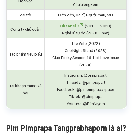
Học vấn
Chulalongkorn
Vai trò
Diễn viên, Ca sĩ, Người mẫu, MC
Channel 7
(2013 – 2020)
Công ty chủ quản
Nghệ sĩ tự do (2020 – nay)
The Wife (2022)
One Night Stand (2023)
Tác phẩm tiêu biểu
Club Friday Season 16: Hot Love Issue
(2024)
Instagram: @pimprapa.t
Threads: @pimprapa.t
Tài khoản mạng xã
Facebook: @pimpimprapaspace
hội
Tiktok: @pimprapa
Youtube: @PimNiyom
Pim Pimprapa Tangprabhaporn là ai?