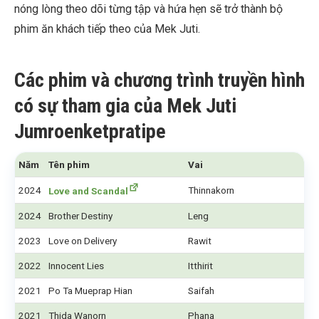
nóng lòng theo dõi từng tập và hứa hẹn sẽ trở thành bộ
phim ăn khách tiếp theo của Mek Juti.
Các phim và chương trình truyền hình
có sự tham gia của Mek Juti
Jumroenketpratipe
Năm
Tên phim
Vai
2024
Thinnakorn
Love and Scandal
2024
Brother Destiny
Leng
2023
Love on Delivery
Rawit
2022
Innocent Lies
Itthirit
2021
Po Ta Mueprap Hian
Saifah
2021
Thida Wanorn
Phana