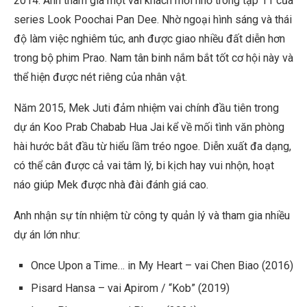
2014. Anh tham gia một vai khách mời nhỏ trong tập 11 của
series Look Poochai Pan Dee. Nhờ ngoại hình sáng và thái
độ làm việc nghiêm túc, anh được giao nhiều đất diễn hơn
trong bộ phim Prao. Nam tân binh nắm bắt tốt cơ hội này và
thể hiện được nét riêng của nhân vật.
Năm 2015, Mek Juti đảm nhiệm vai chính đầu tiên trong
dự án Koo Prab Chabab Hua Jai kể về mối tình văn phòng
hài hước bắt đầu từ hiểu lầm tréo ngoe. Diễn xuất đa dạng,
có thể cân được cả vai tâm lý, bi kịch hay vui nhộn, hoạt
náo giúp Mek được nhà đài đánh giá cao.
Anh nhận sự tín nhiệm từ công ty quản lý và tham gia nhiều
dự án lớn như:
Once Upon a Time… in My Heart – vai Chen Biao (2016)
Pisard Hansa – vai Apirom / “Kob” (2019)