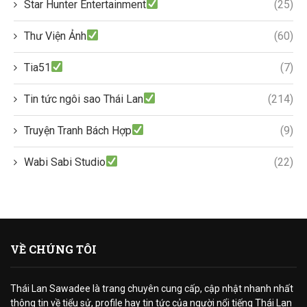
Star Hunter Entertainment
(25)
Thư Viện Ảnh
(60)
Tia51
(7)
Tin tức ngôi sao Thái Lan
(214)
Truyện Tranh Bách Hợp
(9)
Wabi Sabi Studio
(22)
VỀ CHÚNG TÔI
Thái Lan Sawadee là trang chuyên cung cấp, cập nhật nhanh nhất
thông tin về tiểu sử, profile hay tin tức của người nổi tiếng Thái Lan