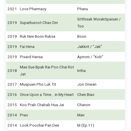
2021
Love Pharmacy
Phanu
Sitthisak Worakitpaisan /
2019
Suparburoot Chao Din
Too
2019
Ruk Nee Boon Ruksa
Boon
2019
Fai Hima
Jakkrit / “Jak”
2019
Pisard Hansa
Apirom / “Kob”
Mae Sue Bpak Rai Poo Chai Rot
2018
Intha
Jat
2017
Muepuen Pho Luk Tit
Jon Onwan
2016
Once Upon a Time… in My Heart
Chen Biao
2015
Koo Prab Chabab Hua Jai
Chanon
2014
Prao
Man
2014
Look Poochai Pan Dee
M (Ep.11)