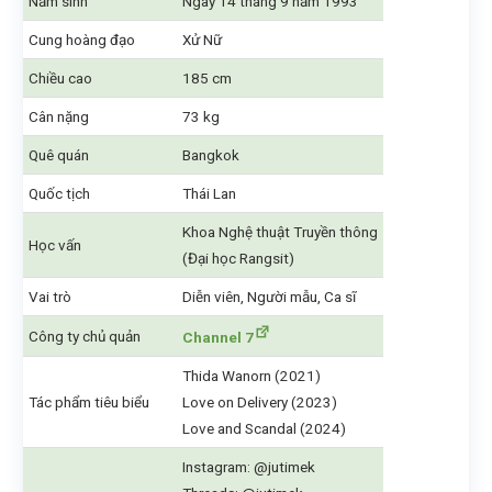
Năm sinh
Ngày 14 tháng 9 năm 1993
Cung hoàng đạo
Xử Nữ
Chiều cao
185 cm
Cân nặng
73 kg
Quê quán
Bangkok
Quốc tịch
Thái Lan
Khoa Nghệ thuật Truyền thông
Học vấn
(Đại học Rangsit)
Vai trò
Diễn viên, Người mẫu, Ca sĩ
Công ty chủ quản
Channel 7
Thida Wanorn (2021)
Tác phẩm tiêu biểu
Love on Delivery (2023)
Love and Scandal (2024)
Instagram: @jutimek