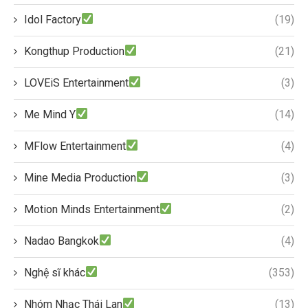
Idol Factory
(19)
Kongthup Production
(21)
LOVEiS Entertainment
(3)
Me Mind Y
(14)
MFlow Entertainment
(4)
Mine Media Production
(3)
Motion Minds Entertainment
(2)
Nadao Bangkok
(4)
Nghệ sĩ khác
(353)
Nhóm Nhạc Thái Lan
(13)