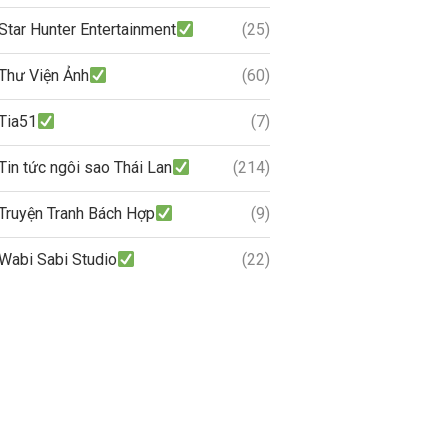
Star Hunter Entertainment
(25)
Thư Viện Ảnh
(60)
Tia51
(7)
Tin tức ngôi sao Thái Lan
(214)
Truyện Tranh Bách Hợp
(9)
Wabi Sabi Studio
(22)