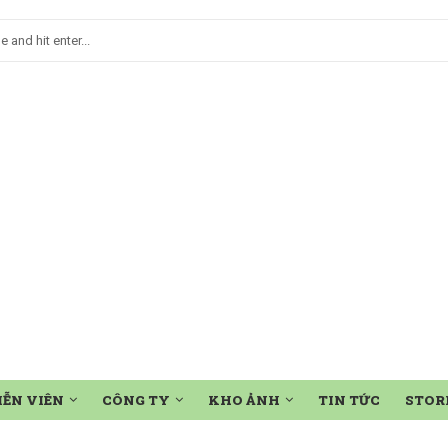
IỄN VIÊN
CÔNG TY
KHO ẢNH
TIN TỨC
STOR