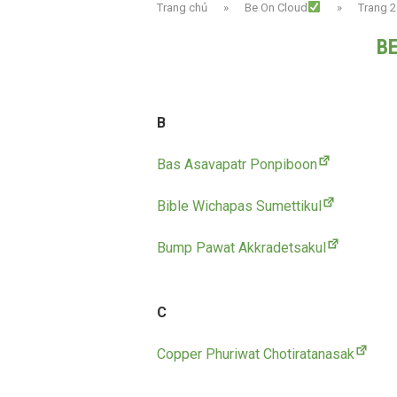
Trang chủ
»
Be On Cloud
»
Trang 2
B
B
Bas Asavapatr Ponpiboon
Bible Wichapas Sumettikul
Bump Pawat Akkradetsakul
C
Copper Phuriwat Chotiratanasak