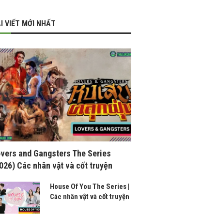
I VIẾT MỚI NHẤT
vers and Gangsters The Series
026) Các nhân vật và cốt truyện
House Of You The Series |
Các nhân vật và cốt truyện