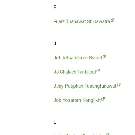
F
Fuaiz Thanawat Shinawatra
J
Jet Jetsadakorn Bundit
JJ Chalach Tantijibul
JJay Patiphan Fueangfunuwat
Job Yosatorn Konglikit
L