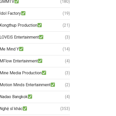
GMMTV
(180)
Idol Factory
(19)
Kongthup Production
(21)
LOVEiS Entertainment
(3)
Me Mind Y
(14)
MFlow Entertainment
(4)
Mine Media Production
(3)
Motion Minds Entertainment
(2)
Nadao Bangkok
(4)
Nghệ sĩ khác
(353)