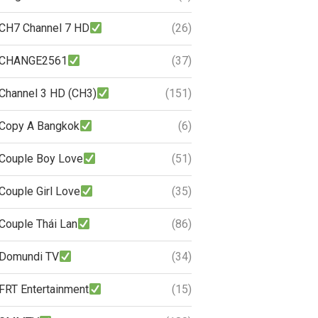
CH7 Channel 7 HD
(26)
CHANGE2561
(37)
Channel 3 HD (CH3)
(151)
Copy A Bangkok
(6)
Couple Boy Love
(51)
Couple Girl Love
(35)
Couple Thái Lan
(86)
Domundi TV
(34)
FRT Entertainment
(15)