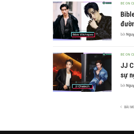
BE ON 
Bibl
đườn
bởi
Nguy
BE ON 
JJ C
sự n
bởi
Nguy
BÀI M