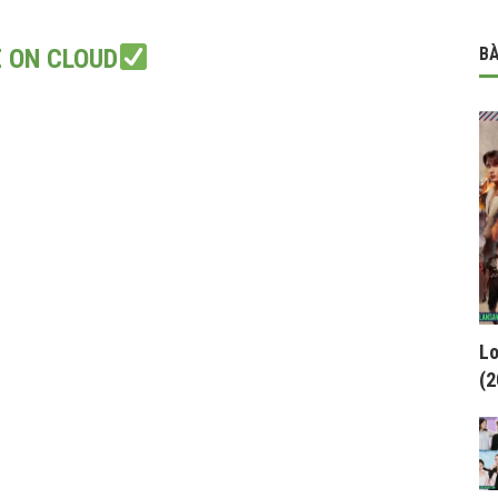
E ON CLOUD
BÀ
Lo
(2