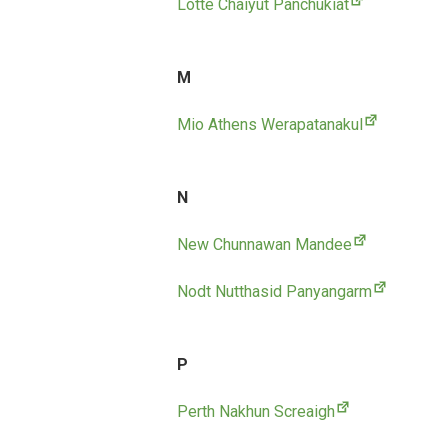
Lotte Chaiyut Panchukiat
M
Mio Athens Werapatanakul
N
New Chunnawan Mandee
Nodt Nutthasid Panyangarm
P
Perth Nakhun Screaigh