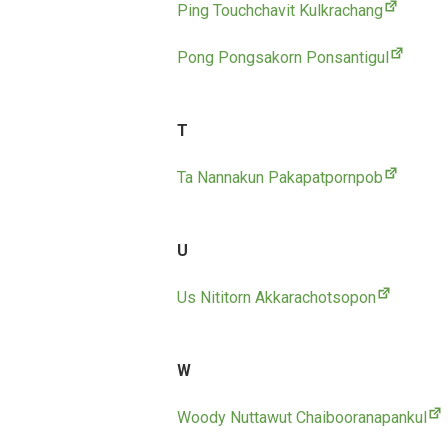
Ping Touchchavit Kulkrachang
Pong Pongsakorn Ponsantigul
T
Ta Nannakun Pakapatpornpob
U
Us Nititorn Akkarachotsopon
W
Woody Nuttawut Chaibooranapankul