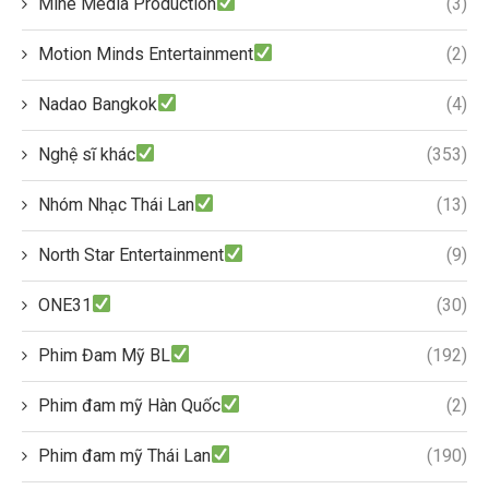
Mine Media Production
(3)
Motion Minds Entertainment
(2)
Nadao Bangkok
(4)
Nghệ sĩ khác
(353)
Nhóm Nhạc Thái Lan
(13)
North Star Entertainment
(9)
ONE31
(30)
Phim Đam Mỹ BL
(192)
Phim đam mỹ Hàn Quốc
(2)
Phim đam mỹ Thái Lan
(190)