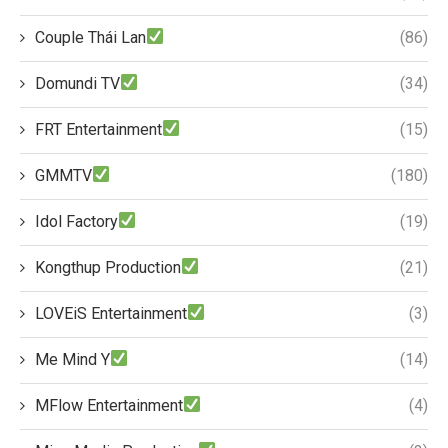
Couple Thái Lan
(86)
Domundi TV
(34)
FRT Entertainment
(15)
GMMTV
(180)
Idol Factory
(19)
Kongthup Production
(21)
LOVEiS Entertainment
(3)
Me Mind Y
(14)
MFlow Entertainment
(4)