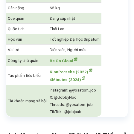
Cân nặng
65 kg
Quê quán
Đang cập nhật
Quốc tịch
Thái Lan
Học vấn
Tốt nghiệp Đại học Sripatum
Vai trò
Diễn viên, Người mẫu
Công ty chủ quản
Be On Cloud
KinnPorsche (2022)
Tác phẩm tiêu biểu
4Minutes (2024)
Instagram: @yosatorn_job
X: @JobbyNoo
Tài khoản mạng xã hội
Threads: @yosatorn_job
TikTok : @jobjaab