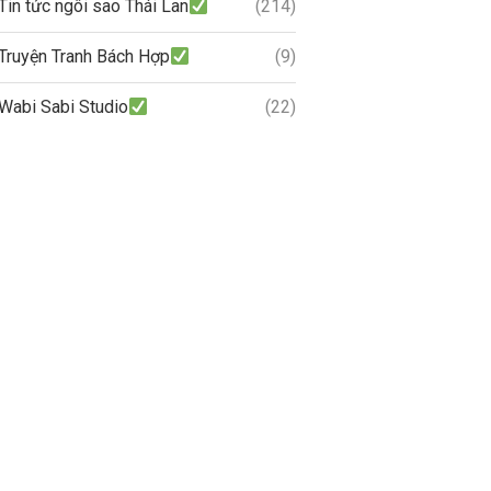
Tin tức ngôi sao Thái Lan
(214)
Truyện Tranh Bách Hợp
(9)
Wabi Sabi Studio
(22)