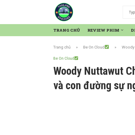
TRANG CHỦ
REVIEW PHIM
D
Trang chủ
»
Be On Cloud
»
Woody 
Be On Cloud
Woody Nuttawut Ch
và con đường sự n