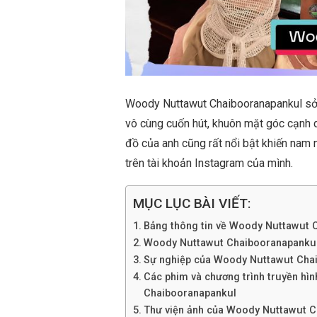
Woody Nuttawut Chaibooranapankul sở 
vô cùng cuốn hút, khuôn mặt góc cạnh 
đồ của anh cũng rất nổi bật khiến nam 
trên tài khoản Instagram của mình.
MỤC LỤC BÀI VIẾT:
Bảng thông tin về Woody Nuttawut 
Woody Nuttawut Chaibooranapankul là
Sự nghiệp của Woody Nuttawut Cha
Các phim và chương trình truyền hì
Chaibooranapankul
Thư viện ảnh của Woody Nuttawut 