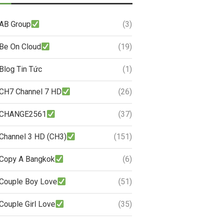
AB Group
(3)
Be On Cloud
(19)
Blog Tin Tức
(1)
CH7 Channel 7 HD
(26)
CHANGE2561
(37)
Channel 3 HD (CH3)
(151)
Copy A Bangkok
(6)
Couple Boy Love
(51)
Couple Girl Love
(35)