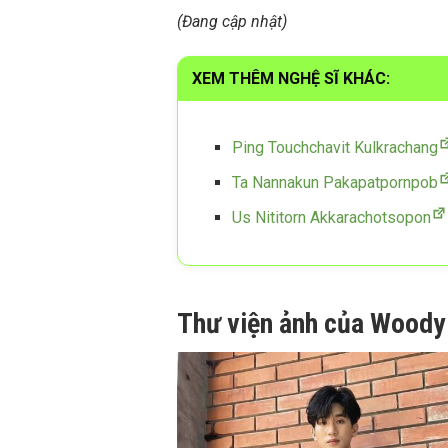
(Đang cập nhật)
XEM THÊM NGHỆ SĨ KHÁC:
Ping Touchchavit Kulkrachang
Ta Nannakun Pakapatpornpob
Us Nititorn Akkarachotsopon
Thư viện ảnh của Woody