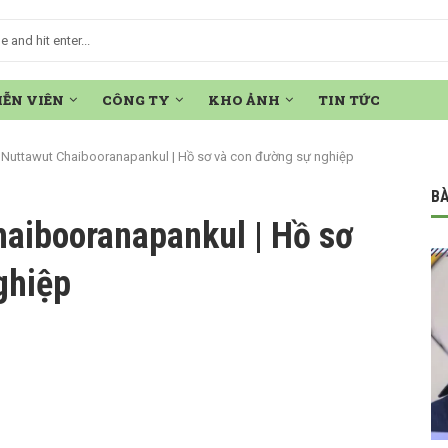
IỄN VIÊN
CÔNG TY
KHO ẢNH
TIN TỨC
Nuttawut Chaibooranapankul | Hồ sơ và con đường sự nghiệp
BÀ
aibooranapankul | Hồ sơ
ghiệp