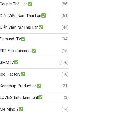
Couple Thái Lan
(86)
Diễn Viên Nam Thái Lan
(51)
Diễn Viên Nữ Thái Lan
(44)
Domundi TV
(34)
FRT Entertainment
(15)
GMMTV
(176)
Idol Factory
(16)
Kongthup Production
(21)
LOVEiS Entertainment
(3)
Me Mind Y
(14)