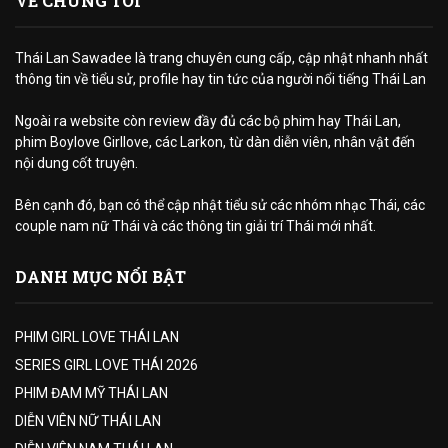
VỀ CHÚNG TÔI
Thái Lan Sawadee là trang chuyên cung cấp, cập nhật nhanh nhất
thông tin về tiểu sử, profile hay tin tức của người nổi tiếng Thái Lan
Ngoài ra website còn review đầy đủ các bộ phim hay Thái Lan,
phim Boylove Girllove, các Larkon, từ dàn diễn viên, nhân vật đến
nội dung cốt truyện.
Bên cạnh đó, bạn có thể cập nhật tiểu sử các nhóm nhạc Thái, các
couple nam nữ Thái và các thông tin giải trí Thái mới nhất.
DANH MỤC NỔI BẬT
PHIM GIRL LOVE THÁI LAN
SERIES GIRL LOVE THÁI 2026
PHIM ĐAM MỸ THÁI LAN
DIỄN VIÊN NỮ THÁI LAN