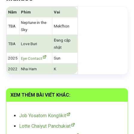
Năm
Phim
Vai
Neptune in the
TBA
Mekfhon
Sky
Đang cập
TBA
Love Buri
nhật
2025
Sun
Eye Contact
2022
Nha Harn
K
XEM THÊM BÀI VIẾT KHÁC:
Job Yosatorn Konglikit
Lotte Chaiyut Panchukiat