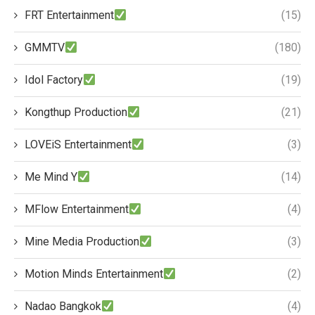
FRT Entertainment
(15)
GMMTV
(180)
Idol Factory
(19)
Kongthup Production
(21)
LOVEiS Entertainment
(3)
Me Mind Y
(14)
MFlow Entertainment
(4)
Mine Media Production
(3)
Motion Minds Entertainment
(2)
Nadao Bangkok
(4)