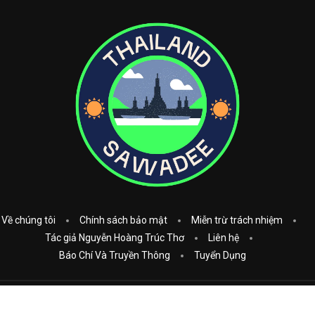
Về chúng tôi
Chính sách bảo mật
Miễn trừ trách nhiệm
Tác giả Nguyễn Hoàng Trúc Thơ
Liên hệ
Báo Chí Và Truyền Thông
Tuyển Dụng
Copyright © 2023
Thái Lan Sawadee
. All Rights Reserved.
Donate: