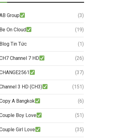
AB Group
(3)
Be On Cloud
(19)
Blog Tin Tức
(1)
CH7 Channel 7 HD
(26)
CHANGE2561
(37)
Channel 3 HD (CH3)
(151)
Copy A Bangkok
(6)
Couple Boy Love
(51)
Couple Girl Love
(35)