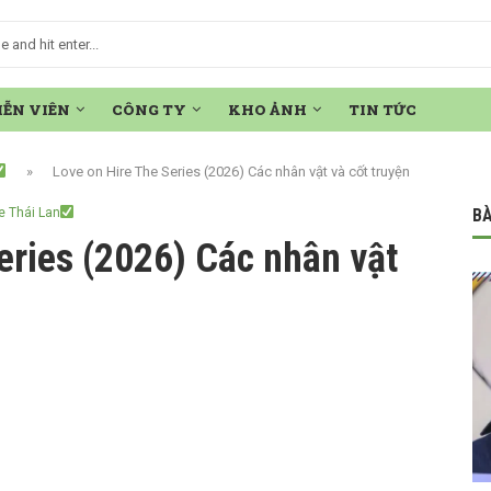
IỄN VIÊN
CÔNG TY
KHO ẢNH
TIN TỨC
»
Love on Hire The Series (2026) Các nhân vật và cốt truyện
e Thái Lan
BÀ
eries (2026) Các nhân vật