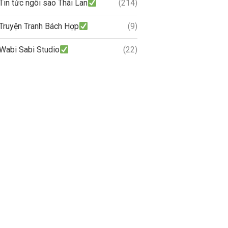
Tin tức ngôi sao Thái Lan
(214)
Truyện Tranh Bách Hợp
(9)
Wabi Sabi Studio
(22)