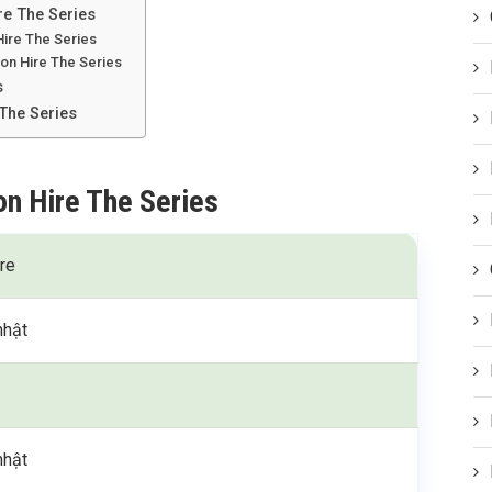
re The Series
Hire The Series
 on Hire The Series
s
The Series
on Hire The Series
re
nhật
nhật