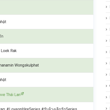
nhật
รัก
 Loek Rak
hanamin Wongskulphat
nhật
love Thái Lan
ag: #LoveonHireSeries #รับจ้างเลิกรักSeries