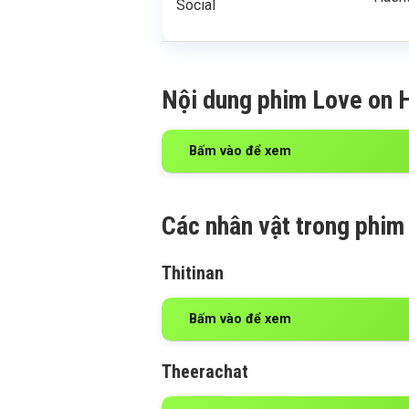
Social
Nội dung phim Love on H
Bấm vào để xem
Các nhân vật trong phim
Thitinan
Bấm vào để xem
Theerachat