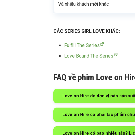
Và nhiều khách mời khác
CÁC SERIES GIRL LOVE KHÁC:
Fulfill The Series
Love Bound The Series
FAQ về phim Love on Hir
Love on Hire do đơn vị nào sản xuấ
Love on Hire có phải tác phẩm ch
Love on Hire có bao nhiêu tập? Lị