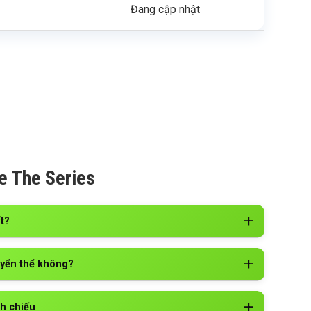
Đang cập nhật
e The Series
t?
uyển thể không?
ch chiếu