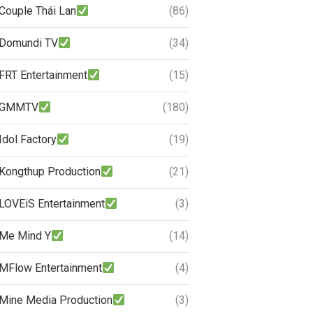
Couple Thái Lan
(86)
Domundi TV
(34)
FRT Entertainment
(15)
GMMTV
(180)
Idol Factory
(19)
Kongthup Production
(21)
LOVEiS Entertainment
(3)
Me Mind Y
(14)
MFlow Entertainment
(4)
Mine Media Production
(3)