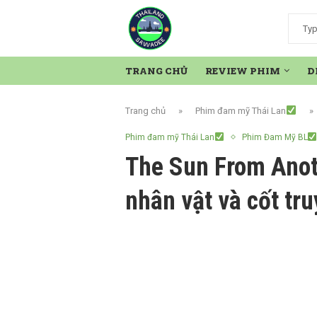
TRANG CHỦ
REVIEW PHIM
D
Trang chủ
»
Phim đam mỹ Thái Lan
»
Phim đam mỹ Thái Lan
Phim Đam Mỹ BL
The Sun From Anoth
nhân vật và cốt tr