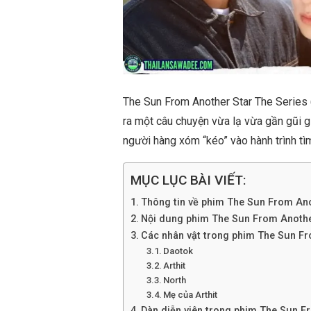
The Sun From Another Star The Series 
ra một câu chuyện vừa lạ vừa gần gũi giữ
người hàng xóm “kéo” vào hành trình tì
MỤC LỤC BÀI VIẾT:
Thông tin về phim The Sun From Ano
Nội dung phim The Sun From Anothe
Các nhân vật trong phim The Sun Fr
Daotok
Arthit
North
Mẹ của Arthit
Dàn diễn viên trong phim The Sun F