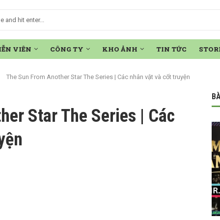
IỄN VIÊN
CÔNG TY
KHO ẢNH
TIN TỨC
STOR
The Sun From Another Star The Series | Các nhân vật và cốt truyện
BÀ
er Star The Series | Các
uyện