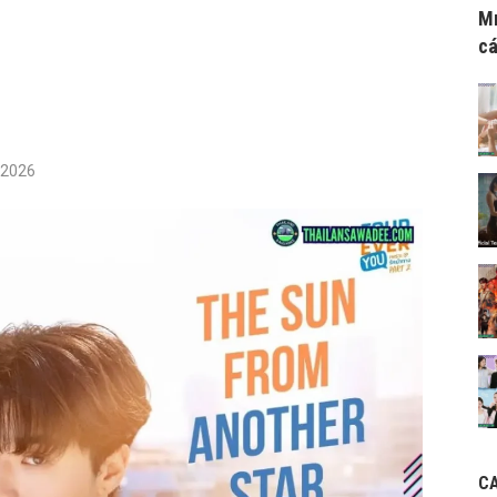
Mr
cá
/2026
C