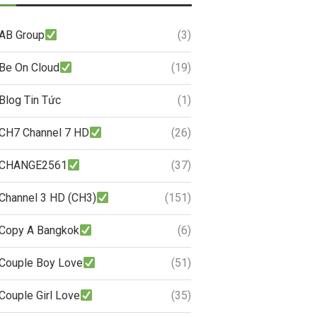
AB Group
(3)
Be On Cloud
(19)
Blog Tin Tức
(1)
CH7 Channel 7 HD
(26)
CHANGE2561
(37)
Channel 3 HD (CH3)
(151)
Copy A Bangkok
(6)
Couple Boy Love
(51)
Couple Girl Love
(35)