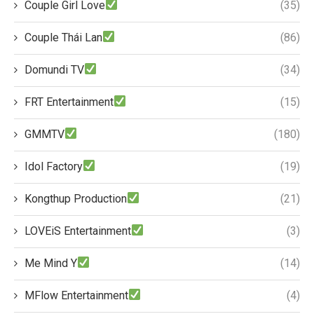
Couple Girl Love
(35)
Couple Thái Lan
(86)
Domundi TV
(34)
FRT Entertainment
(15)
GMMTV
(180)
Idol Factory
(19)
Kongthup Production
(21)
LOVEiS Entertainment
(3)
Me Mind Y
(14)
MFlow Entertainment
(4)