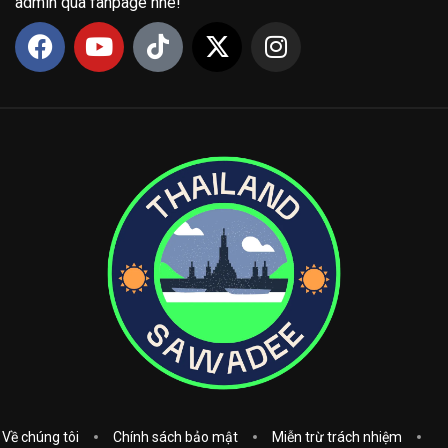
admin qua fanpage nhé!
Về chúng tôi
Chính sách bảo mật
Miễn trừ trách nhiệm