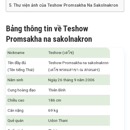
Thư viện ảnh của Teshow Promsakha Na Sakolnakron
Bảng thông tin về Teshow
Promsakha na sakolnakron
Nickname
Teshow (เตโช)
Tên đầy đủ
Teshow Promsakha na sakolnakron
(Tên tiếng Thái)
(เตโช พรหมสาขา ณ สกลนคร)
Năm sinh
Ngày 26 tháng 9 năm 2006
Cung hoàng đạo
Thiên Bình
Chiều cao
186 cm
Cân nặng
69 kg
Quê quán
Udon Thani