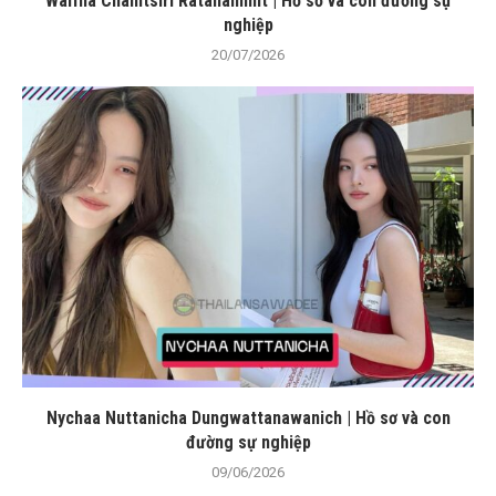
Waifha Chanitsiri Ratananimit | Hồ sơ và con đường sự
nghiệp
20/07/2026
Nychaa Nuttanicha Dungwattanawanich | Hồ sơ và con
đường sự nghiệp
09/06/2026