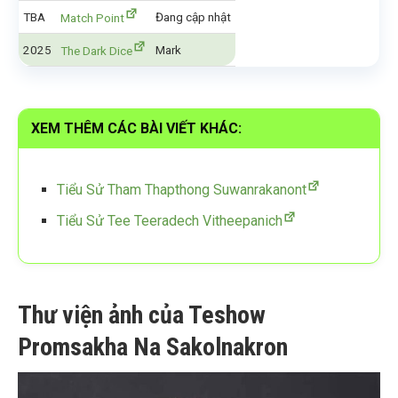
TBA
Đang cập nhật
Match Point
2025
Mark
The Dark Dice
XEM THÊM CÁC BÀI VIẾT KHÁC:
Tiểu Sử Tham Thapthong Suwanrakanont
Tiểu Sử Tee Teeradech Vitheepanich
Thư viện ảnh của Teshow
Promsakha Na Sakolnakron