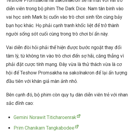
Teshow Promsakha na sakolnakron sẽ ra mắt với vai trò
diễn viên trong bộ phim The Dark Dice. Nam tân binh vào
vai học sinh Mark bị cuốn vào trò chơi sinh tồn cùng bảy
bạn học khác. Họ phải cạnh tranh khốc liệt để trở thành
người sống sót cuối cùng trong trò chơi bí ẩn này.
Vai diễn đòi hỏi phải thể hiện được bước ngoặt thay đổi
tâm lý, từ không tin vào trò chơi đến sợ hãi, căng thẳng vì
phải đặt cược tính mạng. Đây vừa là thử thách vừa là cơ
hội để Teshow Promsakha na sakolnakron để lại ấn tượng
đầu tiên với khán giả màn ảnh nhỏ.
Bên cạnh đó, bộ phim còn quy tụ dàn diễn viên trẻ với nhan
sắc đỉnh cao:
Gemini Norawit Titicharoenrak
Prim Chanikarn Tangkabodee