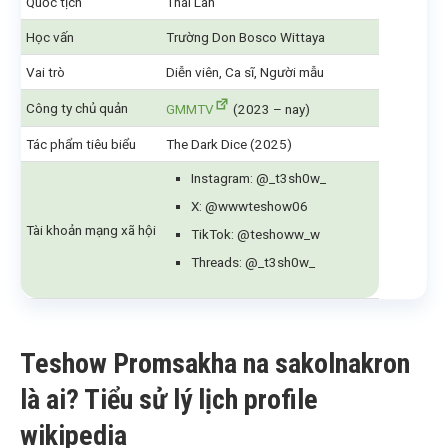
Quốc tịch
Thái Lan
Học vấn
Trường Don Bosco Wittaya
Vai trò
Diễn viên, Ca sĩ, Người mẫu
Công ty chủ quản
GMMTV
(2023 – nay)
Tác phẩm tiêu biểu
The Dark Dice (2025)
Instagram: @_t3sh0w_
X: @wwwteshow06
Tài khoản mạng xã hội
TikTok: @teshoww_w
Threads: @_t3sh0w_
Teshow Promsakha na sakolnakron
là ai? Tiểu sử lý lịch profile
wikipedia