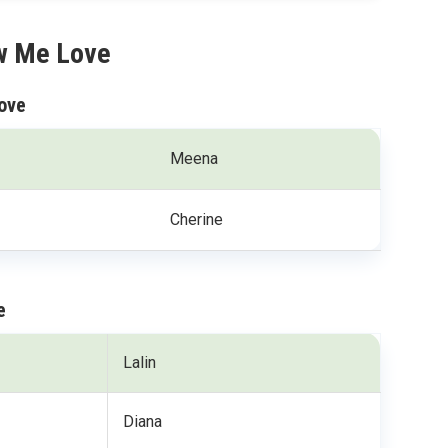
ow Me Love
ove
Meena
Cherine
e
Lalin
Diana