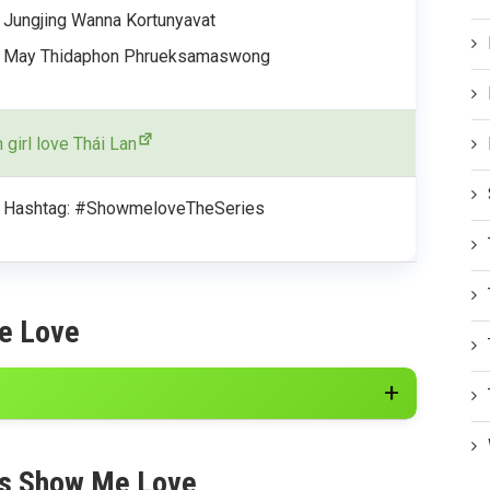
Jungjing Wanna Kortunyavat
May Thidaphon Phrueksamaswong
 girl love Thái Lan
Hashtag: #ShowmeloveTheSeries
e Love
ies Show Me Love