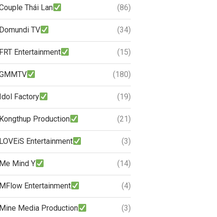
Couple Thái Lan
(86)
Domundi TV
(34)
FRT Entertainment
(15)
GMMTV
(180)
Idol Factory
(19)
Kongthup Production
(21)
LOVEiS Entertainment
(3)
Me Mind Y
(14)
MFlow Entertainment
(4)
Mine Media Production
(3)