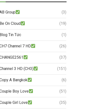
AB Group
(3)
Be On Cloud
(19)
Blog Tin Tức
(1)
CH7 Channel 7 HD
(26)
CHANGE2561
(37)
Channel 3 HD (CH3)
(151)
Copy A Bangkok
(6)
Couple Boy Love
(51)
Couple Girl Love
(35)