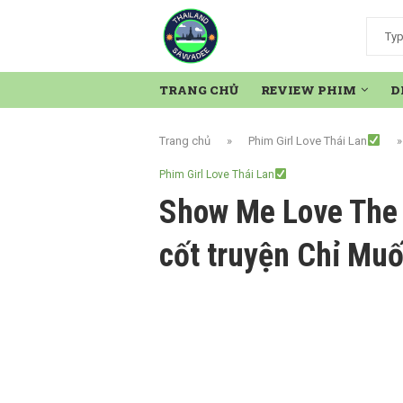
TRANG CHỦ
REVIEW PHIM
D
Trang chủ
»
Phim Girl Love Thái Lan
Phim Girl Love Thái Lan
Show Me Love The 
cốt truyện Chỉ Mu