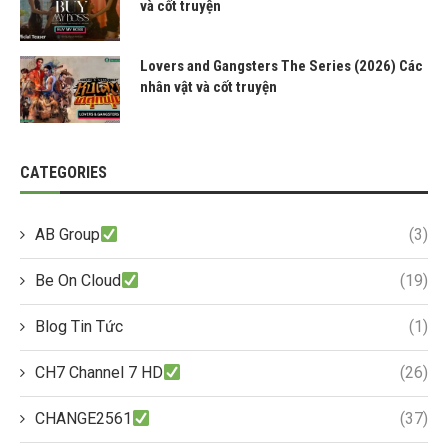
và cốt truyện
Lovers and Gangsters The Series (2026) Các
nhân vật và cốt truyện
CATEGORIES
AB Group
(3)
Be On Cloud
(19)
Blog Tin Tức
(1)
CH7 Channel 7 HD
(26)
CHANGE2561
(37)