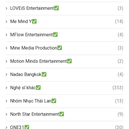
LOVEiS Entertainment
(3)
Me Mind Y
(14)
MFlow Entertainment
(4)
Mine Media Production
(3)
Motion Minds Entertainment
(2)
Nadao Bangkok
(4)
Nghệ sĩ khác
(353)
Nhóm Nhạc Thái Lan
(13)
North Star Entertainment
(9)
ONE31
(30)