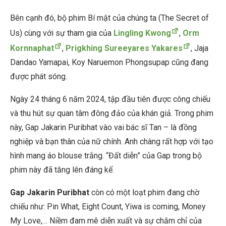
Bên cạnh đó, bộ phim Bí mật của chúng ta (The Secret of
Us) cùng với sự tham gia của
Lingling Kwong
,
Orm
Kornnaphat
,
Prigkhing Sureeyares Yakares
, Jaja
Dandao Yamapai, Koy Naruemon Phongsupap cũng đang
được phát sóng.
Ngày 24 tháng 6 năm 2024, tập đầu tiên được công chiếu
và thu hút sự quan tâm đông đảo của khán giả. Trong phim
này, Gap Jakarin Puribhat vào vai bác sĩ Tan – là đồng
nghiệp và bạn thân của nữ chính. Anh chàng rất hợp với tạo
hình mang áo blouse trắng. “Đất diễn” của Gap trong bộ
phim này đã tăng lên đáng kể.
Gap Jakarin Puribhat
còn có một loạt phim đang chờ
chiếu như: Pin What, Eight Count, Yiwa is coming, Money
My Love,… Niềm đam mê diễn xuất và sự chăm chỉ của