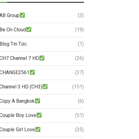
AB Group
(3)
Be On Cloud
(19)
Blog Tin Tức
(1)
CH7 Channel 7 HD
(26)
CHANGE2561
(37)
Channel 3 HD (CH3)
(151)
Copy A Bangkok
(6)
Couple Boy Love
(51)
Couple Girl Love
(35)