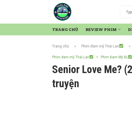
TRANG CHỦ
REVIEW PHIM
D
Trang chủ
»
Phim đam mỹ Thái Lan
»
Phim đam mỹ Thái Lan
Phim Đam Mỹ BL
Senior Love Me? (2
truyện