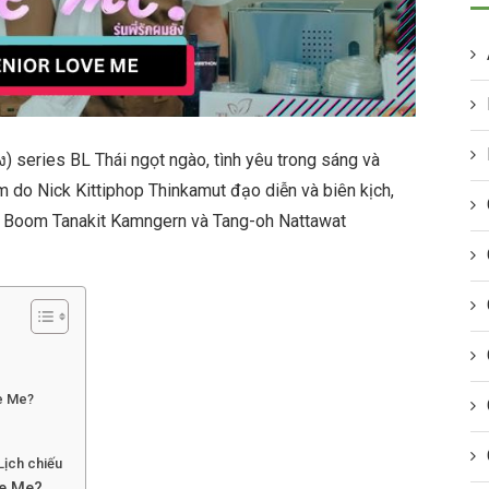
ัง) series BL Thái ngọt ngào, tình yêu trong sáng và
 do Nick Kittiphop Thinkamut đạo diễn và biên kịch,
nh Boom Tanakit Kamngern và Tang-oh Nattawat
ve Me?
Lịch chiếu
ve Me?