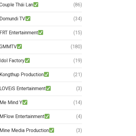
Couple Thái Lan
(86)
Domundi TV
(34)
FRT Entertainment
(15)
GMMTV
(180)
Idol Factory
(19)
Kongthup Production
(21)
LOVEiS Entertainment
(3)
Me Mind Y
(14)
MFlow Entertainment
(4)
Mine Media Production
(3)