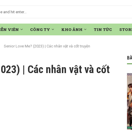
IỄN VIÊN
CÔNG TY
KHO ẢNH
TIN TỨC
STOR
Senior Love Me? (2023) | Các nhân vật và cốt truyện
BÀ
023) | Các nhân vật và cốt