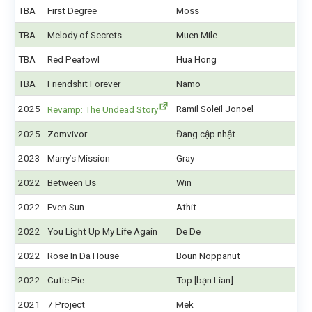
TBA
First Degree
Moss
TBA
Melody of Secrets
Muen Mile
TBA
Red Peafowl
Hua Hong
TBA
Friendshit Forever
Namo
2025
Ramil Soleil Jonoel
Revamp: The Undead Story
2025
Zomvivor
Đang cập nhật
2023
Marry’s Mission
Gray
2022
Between Us
Win
2022
Even Sun
Athit
2022
You Light Up My Life Again
De De
2022
Rose In Da House
Boun Noppanut
2022
Cutie Pie
Top [bạn Lian]
2021
7 Project
Mek