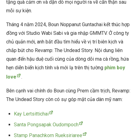
tặng quà cảm ơn và dặn dò mọi người ra về cẩn thận sau
mỗi sự kiện.
Tháng 4 năm 2024, Boun Noppanut Guntachai kết thúc hợp
đồng với Studio Wabi Sabi và gia nhập GMMTV. Ở công ty
chủ quản mới, anh bắt đầu tìm hiểu về vị trí biên kịch và
chắp bút cho Revamp: The Undead Story. Nội dung liên
quan đến hậu duệ cuối cùng của dòng dõi ma cà rồng, hứa
hẹn diễn biến kịch tính và mới lạ trên thị tường
phim boy
love
.
Bên cạnh vai chính do Boun cùng Prem cầm trịch, Revamp:
The Undead Story còn có sự góp mặt của dàn mỹ nam:
Kay Lertsittichai
Santa Pongsapak Oudompoch
Stamp Panachkorn Rueksiriaree