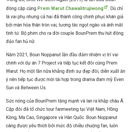
đóng cặp cùng
Prem Warut Chawalitrujiwong
. Dù chỉ
là vai phụ nhưng cả hai đã thành công chinh phục khán giả
bởi màn hóa thân tròn vai, tương tác ngọt ngào và ánh mắt
tình tứ. Bộ phim cho ra đời couple BounPrem thu hút đông
đảo fan hủ nữ.
Năm 2021, Boun Noppanut lần đầu đảm nhiệm vị trí vai
chính với dự án 7 Project và tiếp tục kết đôi cùng Prem
Warut. Họ một lần nữa khẳng định sự đẹp đôi, diễn xuất ăn
ý nên tiếp tục được mời tái hợp trong drama đam mỹ Even
Sun và Between Us.
Sức nóng của BounPrem tăng mạnh và lan ra khắp châu Á.
Cặp đôi đã tổ chức tour fanmeeting tại Việt Nam, Hồng
Kông, Ma Cao, Singapore và Hàn Quốc. Boun Noppanut
càng được yêu thích bởi mức độ chiều chuộng fan, luôn