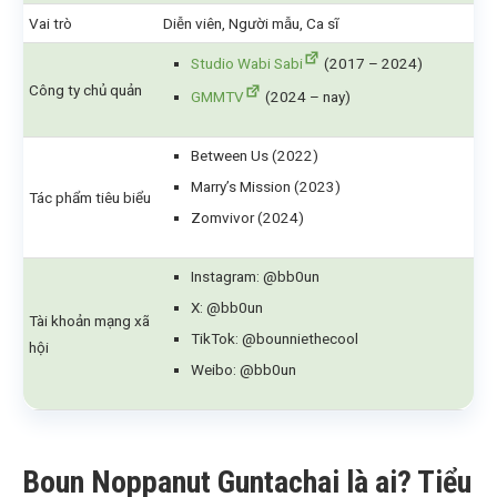
Vai trò
Diễn viên, Người mẫu, Ca sĩ
Studio Wabi Sabi
(2017 – 2024)
Công ty chủ quản
GMMTV
(2024 – nay)
Between Us (2022)
Marry’s Mission (2023)
Tác phẩm tiêu biểu
Zomvivor (2024)
Instagram: @bb0un
X: @bb0un
Tài khoản mạng xã
TikTok: @bounniethecool
hội
Weibo: @bb0un
Boun Noppanut Guntachai là ai? Tiểu