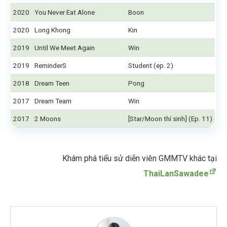
2020
You Never Eat Alone
Boon
2020
Long Khong
Kin
2019
Until We Meet Again
Win
2019
ReminderS
Student (ep. 2)
2018
Dream Teen
Pong
2017
Dream Team
Win
2017
2 Moons
[Star/Moon thí sinh] (Ep. 11)
Khám phá tiểu sử diễn viên GMMTV khác tại
ThaiLanSawadee