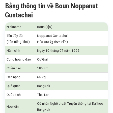
Bảng thông tin về Boun Noppanut
Guntachai
Nickname
Boun (บุ๋น)
Tên đầy đủ
Noppanut Guntachai
(Tên tiếng Thái)
(บุ๋น นพณัฐ กันทะชัย)
Năm sinh
Ngày 10 tháng 07 năm 1995
Cung hoàng đạo
Cự Giải
Chiều cao
185 cm
Cân nặng
65 kg
Quê quán
Bangkok
Quốc tịch
Thái Lan
Cử nhân Nghệ thuật Truyền thông tại Đại học
Học vấn
Bangkok