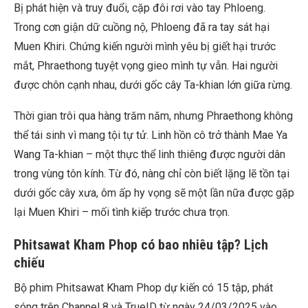
Bị phát hiện và truy đuổi, cặp đôi rơi vào tay Phloeng.
Trong cơn giận dữ cuồng nộ, Phloeng đã ra tay sát hại
Muen Khiri. Chứng kiến người mình yêu bị giết hại trước
mắt, Phraethong tuyệt vọng gieo mình tự vẫn. Hai người
được chôn cạnh nhau, dưới gốc cây Ta-khian lớn giữa rừng.
Thời gian trôi qua hàng trăm năm, nhưng Phraethong không
thể tái sinh vì mang tội tự tử. Linh hồn cô trở thành Mae Ya
Wang Ta-khian – một thực thể linh thiêng được người dân
trong vùng tôn kính. Từ đó, nàng chỉ còn biết lặng lẽ tồn tại
dưới gốc cây xưa, ôm ấp hy vọng sẽ một lần nữa được gặp
lại Muen Khiri – mối tình kiếp trước chưa trọn.
Phitsawat Kham Phop có bao nhiêu tập? Lịch
chiếu
Bộ phim Phitsawat Kham Phop dự kiến có 15 tập, phát
sóng trên Channel 8 và TrueID từ ngày 24/03/2025 vào