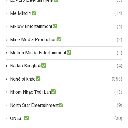
LOVEiS Entertainment
(3)
Me Mind Y
(14)
MFlow Entertainment
(4)
Mine Media Production
(3)
Motion Minds Entertainment
(2)
Nadao Bangkok
(4)
Nghệ sĩ khác
(353)
Nhóm Nhạc Thái Lan
(13)
North Star Entertainment
(9)
ONE31
(30)