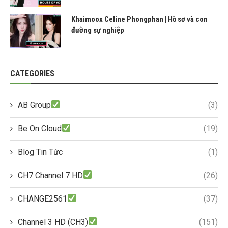
Khaimoox Celine Phongphan | Hồ sơ và con
đường sự nghiệp
CATEGORIES
AB Group
(3)
Be On Cloud
(19)
Blog Tin Tức
(1)
CH7 Channel 7 HD
(26)
CHANGE2561
(37)
Channel 3 HD (CH3)
(151)