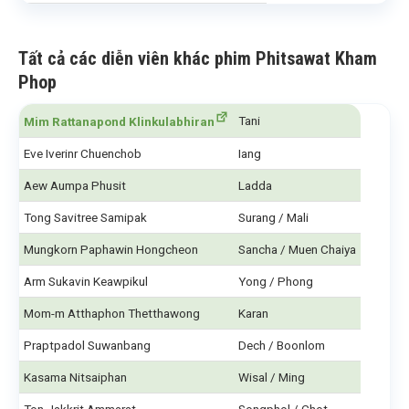
Tất cả các diễn viên khác phim Phitsawat Kham
Phop
Tani
Mim Rattanapond Klinkulabhiran
Eve Iverinr Chuenchob
Iang
Aew Aumpa Phusit
Ladda
Tong Savitree Samipak
Surang / Mali
Mungkorn Paphawin Hongcheon
Sancha / Muen Chaiya
Arm Sukavin Keawpikul
Yong / Phong
Mom-m Atthaphon Thetthawong
Karan
Praptpadol Suwanbang
Dech / Boonlom
Kasama Nitsaiphan
Wisal / Ming