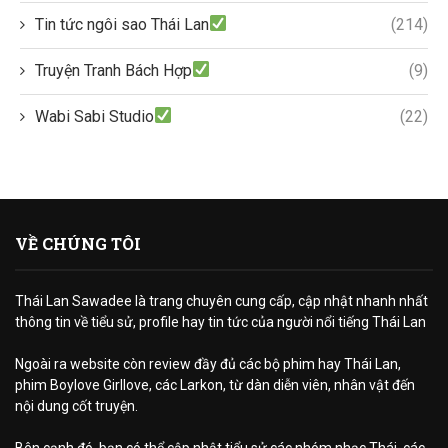
Tin tức ngôi sao Thái Lan
(214)
Truyện Tranh Bách Hợp
(9)
Wabi Sabi Studio
(22)
VỀ CHÚNG TÔI
Thái Lan Sawadee là trang chuyên cung cấp, cập nhật nhanh nhất
thông tin về tiểu sử, profile hay tin tức của người nổi tiếng Thái Lan
Ngoài ra website còn review đầy đủ các bộ phim hay Thái Lan,
phim Boylove Girllove, các Larkon, từ dàn diễn viên, nhân vật đến
nội dung cốt truyện.
Bên cạnh đó, bạn có thể cập nhật tiểu sử các nhóm nhạc Thái, các