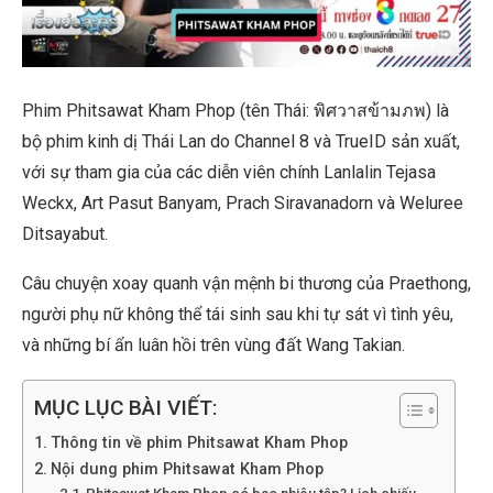
Phim Phitsawat Kham Phop (tên Thái: พิศวาสข้ามภพ) là
bộ phim kinh dị Thái Lan do Channel 8 và TrueID sản xuất,
với sự tham gia của các diễn viên chính Lanlalin Tejasa
Weckx, Art Pasut Banyam, Prach Siravanadorn và Weluree
Ditsayabut.
Câu chuyện xoay quanh vận mệnh bi thương của Praethong,
người phụ nữ không thể tái sinh sau khi tự sát vì tình yêu,
và những bí ẩn luân hồi trên vùng đất Wang Takian.
MỤC LỤC BÀI VIẾT:
Thông tin về phim Phitsawat Kham Phop
Nội dung phim Phitsawat Kham Phop