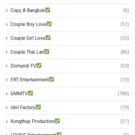
Copy A Bangkok
(6)
Couple Boy Love
(51)
Couple Girl Love
(35)
Couple Thái Lan
(86)
Domundi TV
(34)
FRT Entertainment
(15)
GMMTV
(180)
Idol Factory
(19)
Kongthup Production
(21)