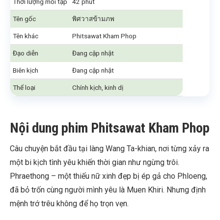
Thời lượng mỗi tập
42 phút
Tên gốc
พิศวาสข้ามภพ
Tên khác
Phitsawat Kham Phop
Đạo diễn
Đang cập nhật
Biên kịch
Đang cập nhật
Thể loại
Chính kịch, kinh dị
Nội dung phim Phitsawat Kham Phop
Câu chuyện bắt đầu tại làng Wang Ta-khian, nơi từng xảy ra
một bi kịch tình yêu khiến thời gian như ngừng trôi.
Phraethong – một thiếu nữ xinh đẹp bị ép gả cho Phloeng,
đã bỏ trốn cùng người mình yêu là Muen Khiri. Nhưng định
mệnh trớ trêu không để họ trọn vẹn.