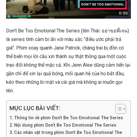
Don’t Be Too Emotional The Series (tên Thái: อย่าขอพี่เจน)
là series tình cảm bí ẩn với màu sắc “điều ước phải trả
giá”. Phim xoay quanh Jane Patrick, chàng trai bị đồn có
thể biến mọi lời cầu xin thành sự thật thông qua một cuộc
trao đổi không thể mặc cả. Khi Jenn Alee dũng cảm tiến lại
gần chỉ để xin lại quả bóng, mối quan hệ của họ bắt đầu,
kéo theo những bí mật và cái giá mà không ai muốn gọi
tên.
MỤC LỤC BÀI VIẾT:
Thông tin về phim Don’t Be Too Emotional The Series
Nội dung phim Don’t Be Too Emotional The Series
Các nhân vật trong phim Don’t Be Too Emotional The