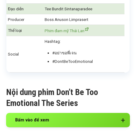
Đạo diễn
Tee Bundit Sintanaparadee
Producer
Boss Anuson Limprasert
Thể loại
Phim đam mỹ Thái Lan
Hashtag:
#อย่าขอพี่เจน
Social
#DontBeTooEmotional
Nội dung phim Don’t Be Too
Emotional The Series
Bấm vào để xem