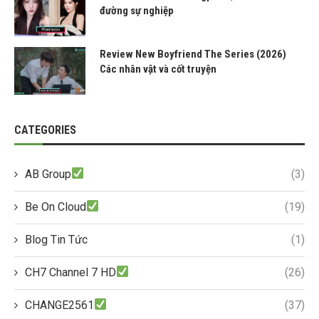
đường sự nghiệp
Review New Boyfriend The Series (2026)
Các nhân vật và cốt truyện
CATEGORIES
AB Group
(3)
Be On Cloud
(19)
Blog Tin Tức
(1)
CH7 Channel 7 HD
(26)
CHANGE2561
(37)