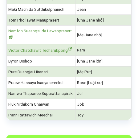
Maki Machida Sutthikulphanich
Jean
Tom Phollawat Manuprasert
[Cha Jane nhỏ]
Namfon Sueangsuda Lawanprasert
[Mẹ Jane nhỏ]
Ram
Victor Chatchawit Techarukpong
Byron Bishop
[Cha Jane lớn]
Pure Duangjai Hiransri
[Mẹ Put]
Praew Hassaya Isariyasereekul
Rose [Luật sư]
Namwa Thapanee Suparattanapirak
Jui
Fluk Nithikorn Chaiwan
Job
Pann Rattawich Meechai
Toy