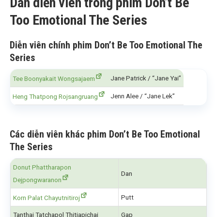
Dàn diễn viên trong phim Don’t Be
Too Emotional The Series
Diễn viên chính phim Don’t Be Too Emotional The
Series
Jane Patrick / “Jane Yai”
Tee Boonyakait Wongsajaem
Jenn Alee / “Jane Lek”
Heng Thatpong Rojsangruang
Các diễn viên khác phim Don’t Be Too Emotional
The Series
Donut Phattharapon
Dan
Dejpongwaranon
Putt
Korn Palat Chayutnitiroj
Tanthai Tatchapol Thitiapichai
Gap