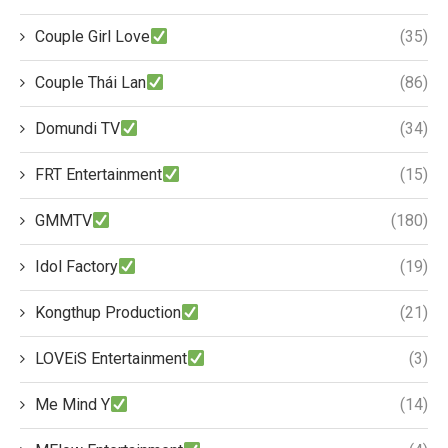
Couple Girl Love
(35)
Couple Thái Lan
(86)
Domundi TV
(34)
FRT Entertainment
(15)
GMMTV
(180)
Idol Factory
(19)
Kongthup Production
(21)
LOVEiS Entertainment
(3)
Me Mind Y
(14)