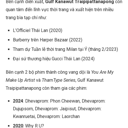
Bên cạnh diễn xuất,
Gulf Kanawut Traipipattanapong
còn
quan tâm đến lĩnh vực thời trang và xuất hiện trên nhiều
trang bìa tạp chí như:
L’Officiel Thái Lan (2020)
Burberry trên Harper Bazaar (2022)
Tham dự Tuần lễ thời trang Milan tại Ý (tháng 2/2023)
Đại sứ thương hiệu Gucci Thái Lan (2024)
Bên cạnh 2 bộ phim thành công vang dội là
You Are My
Make Up Artist
và
TharnType Series
, Gulf Kanawut
Traipipattanapong còn tham gia các phim:
2024
: Dhevaprom: Phon Cheewan, Dhevaprom:
Dujupsorn, Dhevaprom: Jaipisut, Dhevaprom:
Kwanruetai, Dhevaprom: Laorchan
2020
: Why R U?