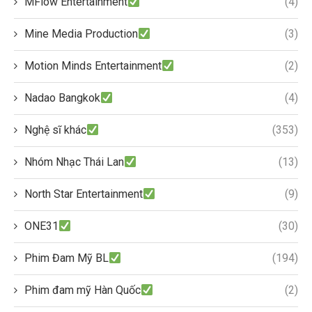
MFlow Entertainment
(4)
Mine Media Production
(3)
Motion Minds Entertainment
(2)
Nadao Bangkok
(4)
Nghệ sĩ khác
(353)
Nhóm Nhạc Thái Lan
(13)
North Star Entertainment
(9)
ONE31
(30)
Phim Đam Mỹ BL
(194)
Phim đam mỹ Hàn Quốc
(2)