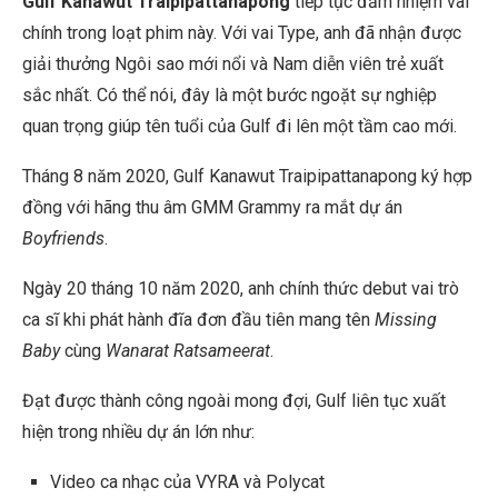
Gulf Kanawut Traipipattanapong
tiếp tục đảm nhiệm vai
chính trong loạt phim này. Với vai Type, anh đã nhận được
giải thưởng Ngôi sao mới nổi và Nam diễn viên trẻ xuất
sắc nhất. Có thể nói, đây là một bước ngoặt sự nghiệp
quan trọng giúp tên tuổi của Gulf đi lên một tầm cao mới.
Tháng 8 năm 2020, Gulf Kanawut Traipipattanapong ký hợp
đồng với hãng thu âm GMM Grammy ra mắt dự án
Boyfriends
.
Ngày 20 tháng 10 năm 2020, anh chính thức debut vai trò
ca sĩ khi phát hành đĩa đơn đầu tiên mang tên
Missing
Baby
cùng
Wanarat Ratsameerat
.
Đạt được thành công ngoài mong đợi, Gulf liên tục xuất
hiện trong nhiều dự án lớn như:
Video ca nhạc của VYRA và Polycat