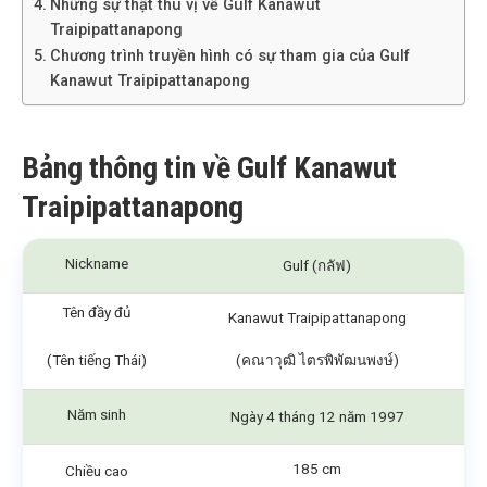
Những sự thật thú vị về Gulf Kanawut
Traipipattanapong
Chương trình truyền hình có sự tham gia của Gulf
Kanawut Traipipattanapong
Bảng thông tin về Gulf Kanawut
Traipipattanapong
Nickname
Gulf (กลัฟ)
Tên đầy đủ
Kanawut Traipipattanapong
(Tên tiếng Thái)
(คณาวุฒิ ไตรพิพัฒนพงษ์)
Năm sinh
Ngày 4 tháng 12 năm 1997
185 cm
Chiều cao