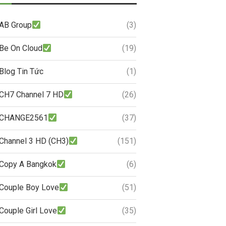
AB Group
(3)
Be On Cloud
(19)
Blog Tin Tức
(1)
CH7 Channel 7 HD
(26)
CHANGE2561
(37)
Channel 3 HD (CH3)
(151)
Copy A Bangkok
(6)
Couple Boy Love
(51)
Couple Girl Love
(35)