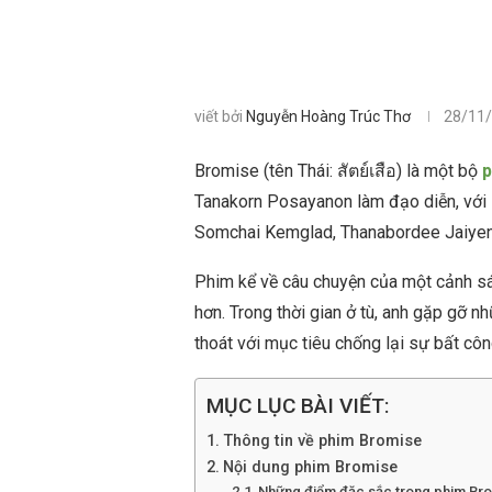
viết bởi
Nguyễn Hoàng Trúc Thơ
28/11
Bromise (tên Thái: สัตย์เสือ) là một bộ
p
Tanakorn Posayanon làm đạo diễn, với 
Somchai Kemglad, Thanabordee Jaiyen
Phim kể về câu chuyện của một cảnh sá
hơn. Trong thời gian ở tù, anh gặp gỡ 
thoát với mục tiêu chống lại sự bất cô
MỤC LỤC BÀI VIẾT:
Thông tin về phim Bromise
Nội dung phim Bromise
Những điểm đặc sắc trong phim Br