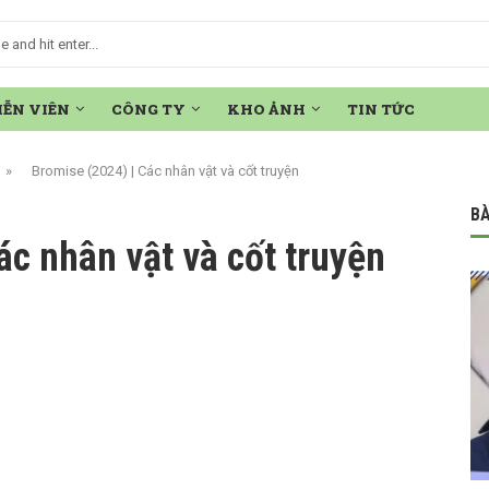
IỄN VIÊN
CÔNG TY
KHO ẢNH
TIN TỨC
»
Bromise (2024) | Các nhân vật và cốt truyện
BÀ
ác nhân vật và cốt truyện