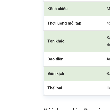
Kênh chiếu
M
Thời lượng mỗi tập
4
S
Tên khác
สั
Đạo diễn
A
Biên kịch
Đ
Thể loại
H