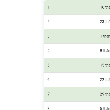
1
16 th
2
23 th
3
1 thá
4
8 thá
5
15 th
6
22 th
7
29 th
8
5 thá