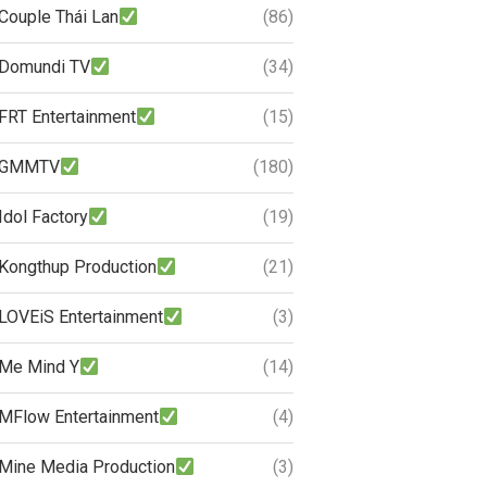
Couple Thái Lan
(86)
Domundi TV
(34)
FRT Entertainment
(15)
GMMTV
(180)
Idol Factory
(19)
Kongthup Production
(21)
LOVEiS Entertainment
(3)
Me Mind Y
(14)
MFlow Entertainment
(4)
Mine Media Production
(3)