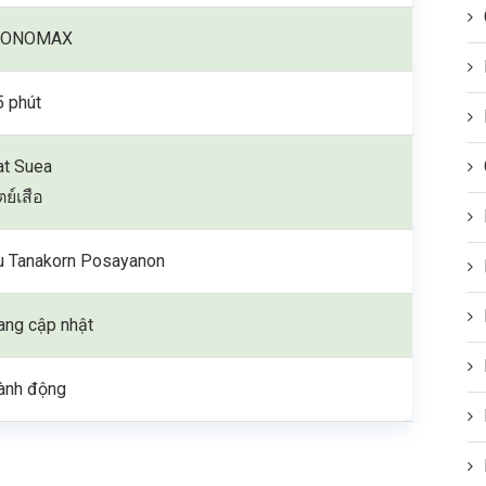
ONOMAX
5 phút
at Suea
ตย์เสือ
u Tanakorn Posayanon
ang cập nhật
ành động