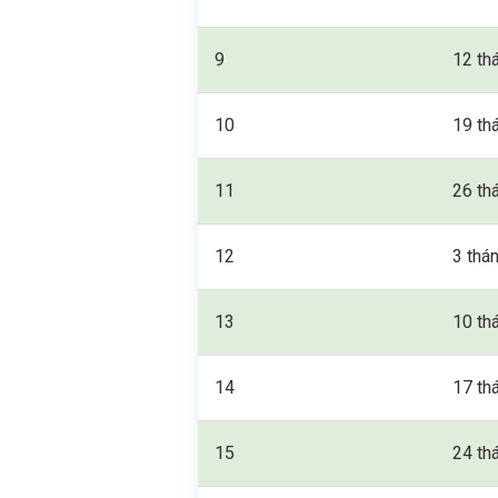
9
12 th
10
19 th
11
26 th
12
3 thá
13
10 th
14
17 th
15
24 th