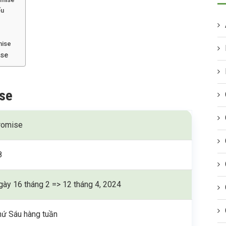
ếu
mise
ise
ise
romise
8
gày 16 tháng 2 => 12 tháng 4, 2024
hứ Sáu hàng tuần