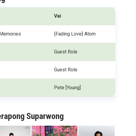
Vai
 Memories
{Fading Love} Atom
Guest Role
Guest Role
Pete [Young]
eerapong Suparwong