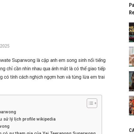
Pa
Re
/2025
wate Suparwong là cặp anh em song sinh nổi tiếng
ng chỉ cần nhìn nhau qua ánh mắt là có thể giao tiếp
g có tính cách nghịch ngợm hơn và từng lừa em trai
uparwong
sử lý lịch profile wikipedia
rwong
C
nh có sự tham gia của Yai Teerapong Suparwong