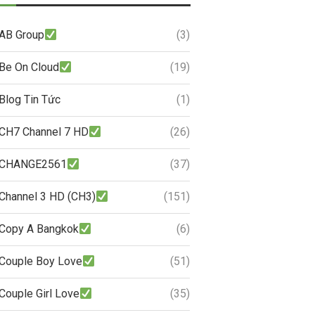
AB Group
(3)
Be On Cloud
(19)
Blog Tin Tức
(1)
CH7 Channel 7 HD
(26)
CHANGE2561
(37)
Channel 3 HD (CH3)
(151)
Copy A Bangkok
(6)
Couple Boy Love
(51)
Couple Girl Love
(35)