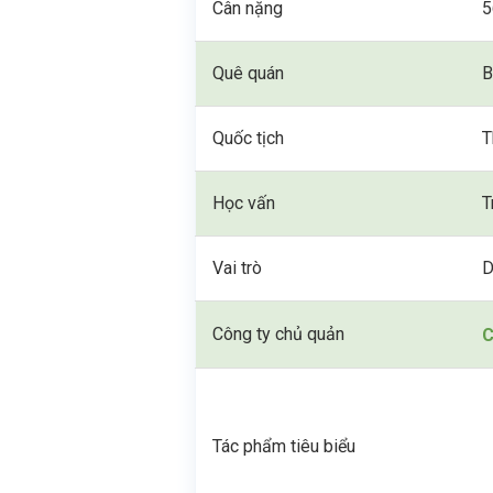
Cân nặng
5
Quê quán
B
Quốc tịch
T
Học vấn
T
Vai trò
D
Công ty chủ quản
C
Tác phẩm tiêu biểu