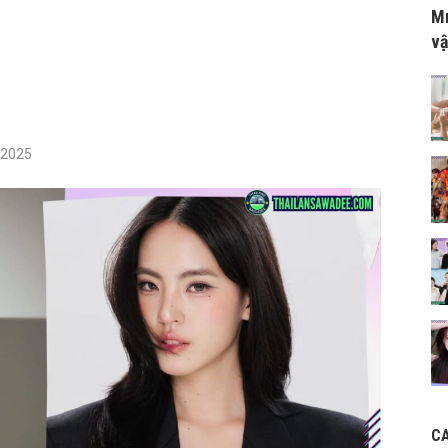
Mr
vậ
/2025
C