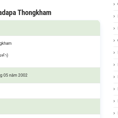
 Ladapa Thongkham
ngkham
งคำ)
ng 05 năm 2002