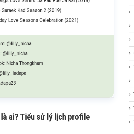
ngs Love Series: Ja Rak Rue Ja Rai (2018)
 Saraek Kad Season 2 (2019)
iday Love Seasons Celebration (2021)
am: @lilly_nicha
: @lilly_nicha
ok: Nicha Thongkham
@lilly_ladapa
adapa23
 ai? Tiểu sử lý lịch profile