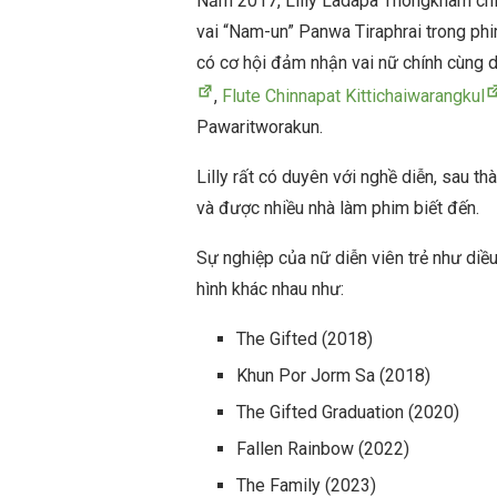
Năm 2017, Lilly Ladapa Thongkham chí
vai “Nam-un” Panwa Tiraphrai trong phi
có cơ hội đảm nhận vai nữ chính cùng d
,
Flute Chinnapat Kittichaiwarangkul
Pawaritworakun.
Lilly rất có duyên với nghề diễn, sau t
và được nhiều nhà làm phim biết đến.
Sự nghiệp của nữ diễn viên trẻ như diều
hình khác nhau như:
The Gifted (2018)
Khun Por Jorm Sa (2018)
The Gifted Graduation (2020)
Fallen Rainbow (2022)
The Family (2023)