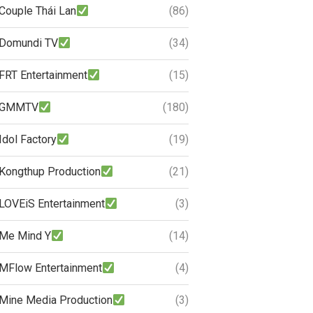
Couple Thái Lan
(86)
Domundi TV
(34)
FRT Entertainment
(15)
GMMTV
(180)
Idol Factory
(19)
Kongthup Production
(21)
LOVEiS Entertainment
(3)
Me Mind Y
(14)
MFlow Entertainment
(4)
Mine Media Production
(3)