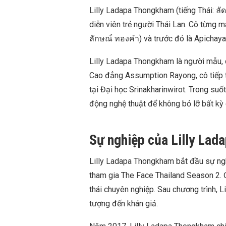
Lilly Ladapa Thongkham (tiếng Thái: ล
diễn viên trẻ người Thái Lan. Cô từng 
ลักษณ์ ทองคำ) và trước đó là Apichay
Lilly Ladapa Thongkham là người mẫu, d
Cao đẳng Assumption Rayong, cô tiếp t
tại Đại học Srinakharinwirot. Trong suốt
động nghệ thuật để không bỏ lỡ bất kỳ 
Sự nghiệp của Lilly La
Lilly Ladapa Thongkham bắt đầu sự nghi
tham gia The Face Thailand Season 2. Ở
thái chuyên nghiệp. Sau chương trình, L
tượng đến khán giả.