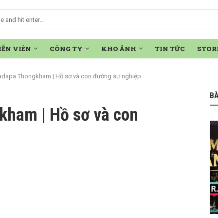
IỄN VIÊN
CÔNG TY
KHO ẢNH
TIN TỨC
STOR
 Ladapa Thongkham | Hồ sơ và con đường sự nghiệp
BÀ
kham | Hồ sơ và con