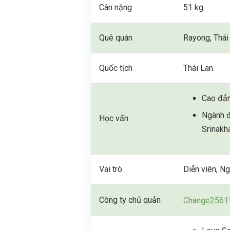
Cân nặng
51 kg
Quê quán
Rayong, Thái
Quốc tịch
Thái Lan
Cao đẳ
Ngành đ
Học vấn
Srinakha
Vai trò
Diễn viên, N
Công ty chủ quản
Change2561