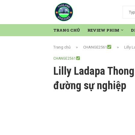
TRANG CHỦ
REVIEW PHIM
D
Trang chủ
»
CHANGE2561
»
Lilly
CHANGE2561
Lilly Ladapa Thong
đường sự nghiệp