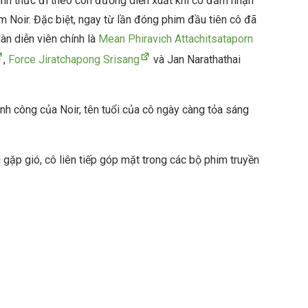
nh thức đi theo con đường diễn xuất khi cô đảm nhận
m Noir. Đặc biệt, ngay từ lần đóng phim đầu tiên cô đã
àn diễn viên chính là
Mean Phiravich Attachitsataporn
,
Force Jiratchapong Srisang
và Jan Narathathai
hành công của Noir, tên tuổi của cô ngày càng tỏa sáng
 gặp gió, cô liên tiếp góp mặt trong các bộ phim truyền