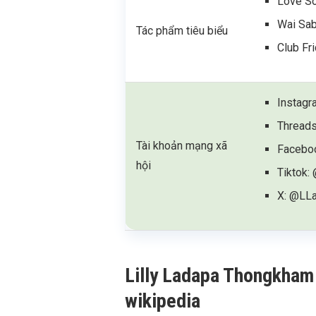
Love So
Wai Sab
Tác phẩm tiêu biểu
Club Fr
Instagr
Threads
Tài khoản mạng xã
Facebo
hội
Tiktok: 
X: @LL
Lilly Ladapa Thongkham là
wikipedia