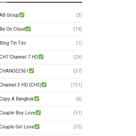
AB Group
(3)
Be On Cloud
(19)
Blog Tin Tức
(1)
CH7 Channel 7 HD
(26)
CHANGE2561
(37)
Channel 3 HD (CH3)
(151)
Copy A Bangkok
(6)
Couple Boy Love
(51)
Couple Girl Love
(35)