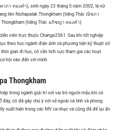
ัดดาภา ทองคำ), sinh ngày 23 tháng 5 năm 2002, là nữ
mang tên Nichapalak Thongkham (tiếng Thái: ณิชภา
a Thongkham (tiếng Thái: อภิชญา ทองคำ).
iễn viên trực thuộc Change2561. Sau khi tốt nghiệp
ục theo học ngành điện ảnh và phương tiện kỹ thuật số
 thời gian đi học, cô vẫn tích cực tham gia các hoạt
cơ hội nào đến với mình.
dapa Thongkham
ệp trong ngành giải trí với vai trò người mẫu khi cô
 đây, cô đã gây chú ý với vẻ ngoài cá tính và phong
illy xuất hiện trong các MV ca nhạc và cũng đã để lại ấn