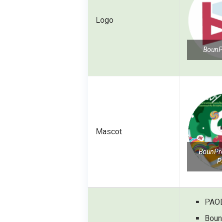
Logo
BounP
Mascot
BounPr
P
PAO
Boun