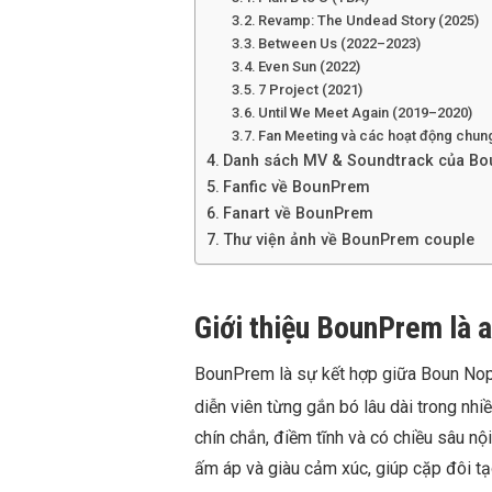
Revamp: The Undead Story (2025)
Between Us (2022–2023)
Even Sun (2022)
7 Project (2021)
Until We Meet Again (2019–2020)
Fan Meeting và các hoạt động chu
Danh sách MV & Soundtrack của B
Fanfic về BounPrem
Fanart về BounPrem
Thư viện ảnh về BounPrem couple
Giới thiệu BounPrem là a
BounPrem là sự kết hợp giữa
Boun Nop
diễn viên từng gắn bó lâu dài trong nhi
chín chắn, điềm tĩnh và có chiều sâu nội
ấm áp và giàu cảm xúc, giúp cặp đôi tạ