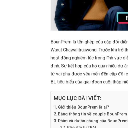
BounPrem là tên ghép của cặp đôi diễ
Warut Chawalitrujiwong. Trước khi trở t
hoạt động nghiêm túc trong lĩnh vực di
định. Sự kết hợp của họ qua nhiều dự án 
từ vai phụ được yêu mến đến cặp đôi ch
BL tiêu biểu của giai đoạn cuối thập n
MỤC LỤC BÀI VIẾT:
Giới thiệu BounPrem là ai?
Bảng thông tin về couple BounPrem
Phim và dự án chung của BounPrem
Plan B to U (TBA)