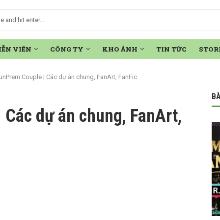
IỄN VIÊN
CÔNG TY
KHO ẢNH
TIN TỨC
STOR
nPrem Couple | Các dự án chung, FanArt, FanFic
BÀ
 Các dự án chung, FanArt,