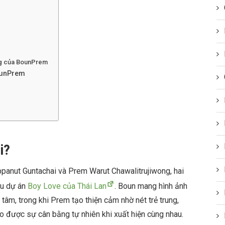
ng của BounPrem
ounPrem
i?
panut Guntachai
và
Prem Warut Chawalitrujiwong
, hai
ều dự án
Boy Love của Thái Lan
. Boun mang hình ảnh
 tâm, trong khi Prem tạo thiện cảm nhờ nét trẻ trung,
o được sự cân bằng tự nhiên khi xuất hiện cùng nhau.