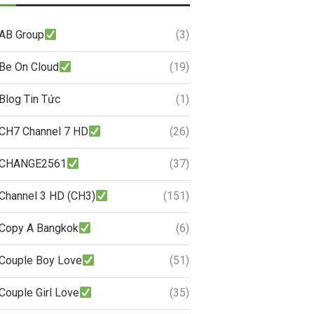
AB Group
(3)
Be On Cloud
(19)
Blog Tin Tức
(1)
CH7 Channel 7 HD
(26)
CHANGE2561
(37)
Channel 3 HD (CH3)
(151)
Copy A Bangkok
(6)
Couple Boy Love
(51)
Couple Girl Love
(35)