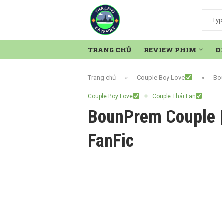
TRANG CHỦ
REVIEW PHIM
D
Trang chủ
»
Couple Boy Love
»
Bou
Couple Boy Love
Couple Thái Lan
BounPrem Couple |
FanFic