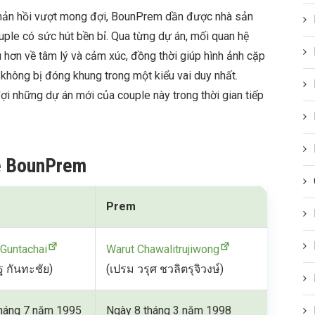
hản hồi vượt mong đợi, BounPrem dần được nhà sản
ple có sức hút bền bỉ. Qua từng dự án, mối quan hệ
hơn về tâm lý và cảm xúc, đồng thời giúp hình ảnh cặp
 không bị đóng khung trong một kiểu vai duy nhất.
 những dự án mới của couple này trong thời gian tiếp
le BounPrem
Prem
Guntachai
Warut Chawalitrujiwong
ฐ กันทะชัย)
(เปรม วรุศ ชวลิตรุจิวงษ์)
háng 7 năm 1995
Ngày 8 tháng 3 năm 1998