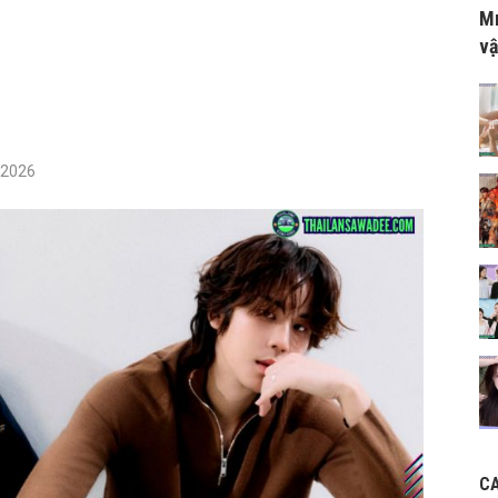
Mr
vậ
/2026
C