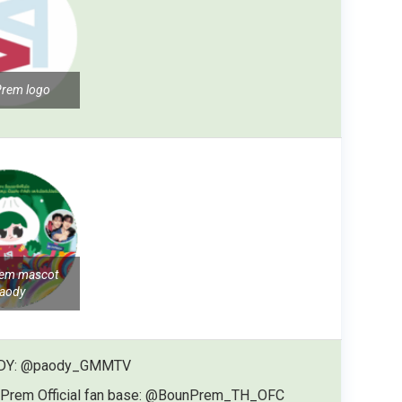
rem logo
em mascot
aody
DY: @paody_GMMTV
Prem Official fan base: @BounPrem_TH_OFC