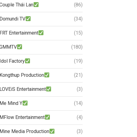
Couple Thái Lan
(86)
Domundi TV
(34)
FRT Entertainment
(15)
GMMTV
(180)
Idol Factory
(19)
Kongthup Production
(21)
LOVEiS Entertainment
(3)
Me Mind Y
(14)
MFlow Entertainment
(4)
Mine Media Production
(3)