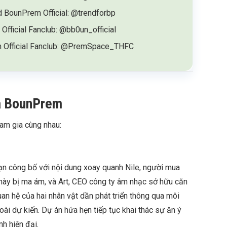
d BounPrem Official: @trendforbp
Official Fanclub: @bb0un_official
 Official Fanclub: @PremSpace_THFC
a BounPrem
am gia cùng nhau:
oạn công bố với nội dung xoay quanh Nile, người mua
 này bị ma ám, và Art, CEO công ty âm nhạc sở hữu căn
uan hệ của hai nhân vật dần phát triển thông qua môi
ài dự kiến. Dự án hứa hẹn tiếp tục khai thác sự ăn ý
h hiện đại.