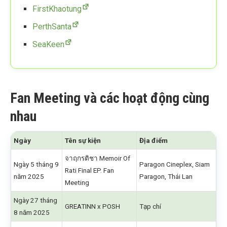
FirstKhaotung
PerthSanta
SeaKeen
Fan Meeting và các hoạt động cùng
nhau
Ngày
Tên sự kiện
Địa điểm
จาฤกรติชา Memoir Of
Ngày 5 tháng 9
Paragon Cineplex, Siam
Rati Final EP. Fan
năm 2025
Paragon, Thái Lan
Meeting
Ngày 27 tháng
GREATINN x POSH
Tạp chí
8 năm 2025