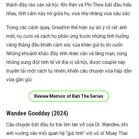
thách đầy rào cản xã hội. Khi Rati và Phi Thee bắt đầu hiểu
nhau, tình cảm nảy nở giữa họ, vừa nhẹ nhàng vừa sâu sắc.
Trong các cảnh quay, GreatInn thể hiện sự ăn ý rõ rệt: ánh
mắt, nụ cười và cách họ phản ứng trước những tình huống
căng thẳng đều khiến cảm xúc của khán giả bị lôi cuốn.
Những khoảnh khắc đầy tính nhân văn và lãng mạn, cùng
những xung đột tinh tế về địa vị xã hội, được couple này
truyền tải một cách tự nhiên, khiến câu chuyện vừa hấp dẫn
vừa gần gũi.
Review Memoir of Rati The Series
Wandee Goodday (2024)
Câu chuyện bắt đầu từ trái tim tan vỡ của Dr. Wandee, khi
anh vướng vào mối quan hệ “giả tình” với võ sĩ Muay Thai