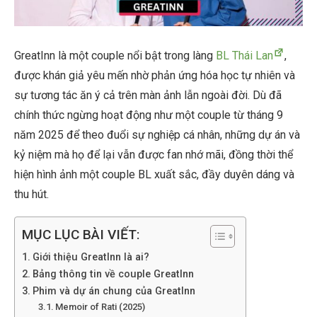
GreatInn là một couple nổi bật trong làng
BL Thái Lan
,
được khán giả yêu mến nhờ phản ứng hóa học tự nhiên và
sự tương tác ăn ý cả trên màn ảnh lẫn ngoài đời. Dù đã
chính thức ngừng hoạt động như một couple từ tháng 9
năm 2025 để theo đuổi sự nghiệp cá nhân, những dự án và
kỷ niệm mà họ để lại vẫn được fan nhớ mãi, đồng thời thể
hiện hình ảnh một couple BL xuất sắc, đầy duyên dáng và
thu hút.
MỤC LỤC BÀI VIẾT:
Giới thiệu GreatInn là ai?
Bảng thông tin về couple GreatInn
Phim và dự án chung của GreatInn
Memoir of Rati (2025)