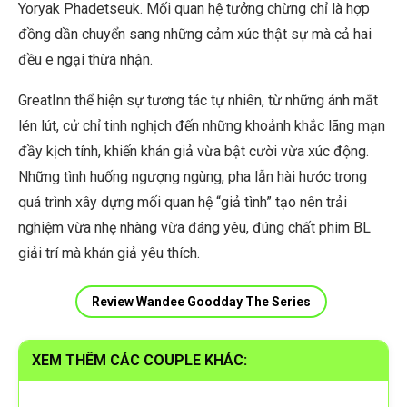
Yoryak Phadetseuk. Mối quan hệ tưởng chừng chỉ là hợp
đồng dần chuyển sang những cảm xúc thật sự mà cả hai
đều e ngại thừa nhận.
GreatInn thể hiện sự tương tác tự nhiên, từ những ánh mắt
lén lút, cử chỉ tinh nghịch đến những khoảnh khắc lãng mạn
đầy kịch tính, khiến khán giả vừa bật cười vừa xúc động.
Những tình huống ngượng ngùng, pha lẫn hài hước trong
quá trình xây dựng mối quan hệ “giả tình” tạo nên trải
nghiệm vừa nhẹ nhàng vừa đáng yêu, đúng chất phim BL
giải trí mà khán giả yêu thích.
Review Wandee Goodday The Series
XEM THÊM CÁC COUPLE KHÁC: