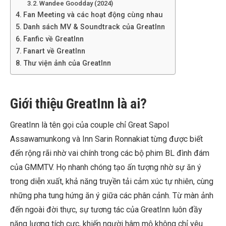
Wandee Goodday (2024)
Fan Meeting và các hoạt động cùng nhau
Danh sách MV & Soundtrack của GreatInn
Fanfic về GreatInn
Fanart về GreatInn
Thư viện ảnh của GreatInn
Giới thiệu GreatInn là ai?
GreatInn là tên gọi của couple chỉ Great Sapol
Assawamunkong và Inn Sarin Ronnakiat từng được biết
đến rộng rãi nhờ vai chính trong các bộ phim BL đình đám
của GMMTV. Họ nhanh chóng tạo ấn tượng nhờ sự ăn ý
trong diễn xuất, khả năng truyền tải cảm xúc tự nhiên, cùng
những pha tung hứng ăn ý giữa các phân cảnh. Từ màn ảnh
đến ngoài đời thực, sự tương tác của GreatInn luôn đầy
năng lượng tích cực, khiến người hâm mộ không chỉ yêu