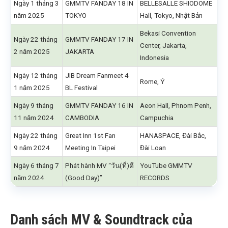
Ngày 1 tháng 3
GMMTV FANDAY 18 IN
BELLESALLE SHIODOME
năm 2025
TOKYO
Hall, Tokyo, Nhật Bản
Bekasi Convention
Ngày 22 tháng
GMMTV FANDAY 17 IN
Center, Jakarta,
2 năm 2025
JAKARTA
Indonesia
Ngày 12 tháng
JIB Dream Fanmeet 4
Rome, Ý
1 năm 2025
BL Festival
Ngày 9 tháng
GMMTV FANDAY 16 IN
Aeon Hall, Phnom Penh,
11 năm 2024
CAMBODIA
Campuchia
Ngày 22 tháng
Great Inn 1st Fan
HANASPACE, Đài Bắc,
9 năm 2024
Meeting In Taipei
Đài Loan
Ngày 6 tháng 7
Phát hành MV “วัน(ที่)ดี
YouTube GMMTV
năm 2024
(Good Day)”
RECORDS
Danh sách MV & Soundtrack của