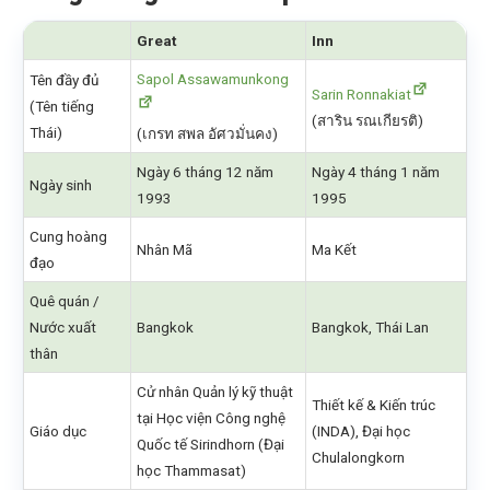
Great
Inn
Sapol Assawamunkong
Tên đầy đủ
Sarin Ronnakiat
(Tên tiếng
(สาริน รณเกียรติ)
Thái)
(เกรท สพล อัศวมั่นคง)
Ngày 6 tháng 12 năm
Ngày 4 tháng 1 năm
Ngày sinh
1993
1995
Cung hoàng
Nhân Mã
Ma Kết
đạo
Quê quán /
Nước xuất
Bangkok
Bangkok, Thái Lan
thân
Cử nhân Quản lý kỹ thuật
Thiết kế & Kiến trúc
tại Học viện Công nghệ
Giáo dục
(INDA), Đại học
Quốc tế Sirindhorn (Đại
Chulalongkorn
học Thammasat)