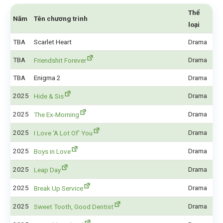
Thể
Năm
Tên chương trình
loại
TBA
Scarlet Heart
Drama
TBA
Drama
Friendshit Forever
TBA
Enigma 2
Drama
2025
Drama
Hide & Sis
2025
Drama
The Ex-Morning
2025
Drama
I Love ‘A Lot Of’ You
2025
Drama
Boys in Love
2025
Drama
Leap Day
2025
Drama
Break Up Service
2025
Drama
Sweet Tooth, Good Dentist