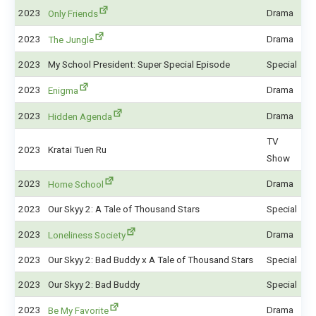
2023
Drama
Only Friends
2023
Drama
The Jungle
2023
My School President: Super Special Episode
Special
2023
Drama
Enigma
2023
Drama
Hidden Agenda
TV
2023
Kratai Tuen Ru
Show
2023
Drama
Home School
2023
Our Skyy 2: A Tale of Thousand Stars
Special
2023
Drama
Loneliness Society
2023
Our Skyy 2: Bad Buddy x A Tale of Thousand Stars
Special
2023
Our Skyy 2: Bad Buddy
Special
2023
Drama
Be My Favorite