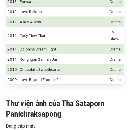
2013
Forward
Drama
2013
Love Balloon
Drama
2012
4 Run 4 Wun
Drama
TV
2011
Toey Tiew Thai
Show
2011
Dolphins Dream Fight
Drama
2011
Rongngan Samran Jai
Drama
2010
Chocolate Sweethearts
Drama
2009
Love Beyond Frontier 2
Drama
Thư viện ảnh của Tha Sataporn
Panichraksapong
Đang cập nhật