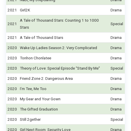
2021
Girl2K
Drama
A Tale of Thousand Stars: Counting 1 to 1000
2021
Special
Stars
2021
A Tale of Thousand Stars
Drama
2020
Wake Up Ladies Season 2: Very Complicated
Drama
2020
Tonhon Chonlatee
Drama
2020
Theory of Love: Special Episode “Stand By Me”
Special
2020
Friend Zone 2: Dangerous Area
Drama
2020
I’m Tee, Me Too
Drama
2020
My Gear and Your Gown
Drama
2020
The Gifted Graduation
Drama
2020
Still 2gether
Special
2020
Girl Next Room: Security Love
Drama