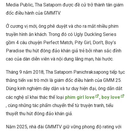
Media Public, Tha Sataporn được đề cử trở thành tân giám
đốc điều hành của GMMTV.
Ở cương vị mới, ông phê duyệt và cho ra mắt nhiều phim
truyền hình ăn khách. Trong đó có Ugly Duckling Series
gồm 4 câu chuyện Perfect Match, Pity Girl, Don’t, Boy’s
Paradise thu hút đông đảo khán giả trẻ bởi nhan sắc đỉnh
cao của dàn diễn viên và nội dung lãng mạn, hài hước.
Tháng 9 năm 2018, Tha Sataporn Panichraksapong tiếp tục
thăng tiến vai trò mới là giám đốc điều hành của GMM 25.
Dùng kinh nghiệm dày dặn và tư duy hiện đại, ông dẫn dắt
các nghệ sĩ khai thác thể loại
phim girl love
,
boy love
, cùng những tác phẩm chuyển thể từ truyện tranh, tiểu
thuyết thu hút đông đảo khán giả.
Năm 2025, nhà đài GMMTV giữ vững phong độ rating với