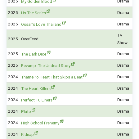
2025
Drama
My Golden Blood
2025
Drama
Us The Series
2025
Drama
Ossan’s Love Thailand
TV
2025
OverFeed
Show
2025
Drama
The Dark Dice
2025
Drama
Revamp: The Undead Story
2024
Drama
ThamePo Heart That Skips a Beat
2024
Drama
The Heart Killers
2024
Drama
Perfect 10 Liners
2024
Drama
Pluto
2024
Drama
High School Frenemy
2024
Drama
Kidnap