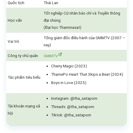
Quốc tịch
Thái Lan
Tốt nghiệp Cử nhân báo chí và Truyền thông
Học vấn
đại chúng
(Đại học Thammasat)
Tổng giám đốc điều hành của GMMTV (2007 –
Vai trò
nay)
Công ty chủ quản
GMMTV
Cherry Magic (2023)
ThamePo Heart That Skips a Beat (2024)
Tác phẩm tiêu biểu
Boys in Love (2025)
Instagram: @tha_sataporn
Tài khoản mạng xã
Threads: @tha_sataporn
hội
Tiktok: @tha_sataporn