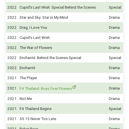
2022
Cupid’s Last Wish: Special Behind the Scenes
Special
2022
Star and Sky: Star in My Mind
Drama
2022
Drag, I Love You
Drama
2022
Cupid’s Last Wish
Drama
2022
The War of Flowers
Drama
2022
Enchanté: Behind the Scenes Special
Special
2022
Enchanté
Drama
2021
The Player
Drama
2021
Drama
F4 Thailand: Boys Over Flowers
2021
Not Me
Drama
2021
F4 Thailand Begins
Special
2021
55:15 Never Too Late
Drama
2021
Baker Boys
Drama