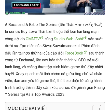
A Boss and A Babe The Series (tên Thái: ชอกะเชร์คู่กันต์)
là series Boy Love Thái Lan thuộc thể loại hài lãng mạn
công sở, do
GMMTV
cùng
Studio Wabi Sabi
sản xuất,
dưới sự đạo diễn của Siwaj Sawatmaneekul. Phim đánh
dấu lần tái hợp thứ hai của cặp đôi
ForceBook
sau thành
công từ Enchanté, lần này hóa thân thành vị CEO trẻ tuổi
lạnh lùng, và chàng thực tập sinh kiêm game thủ đầy nhiệt
huyết. Xoay quanh mối tình chớm nở giữa ông chủ và nhân
viên, đan xen yếu tố game thủ, thể thao điện tử cùng hành
trình trưởng thành đầy cảm xúc, series đã giành giải Rising
Y Series tại Asia Top Awards 2023.
MỤC LỤC BÀI VIẾT: