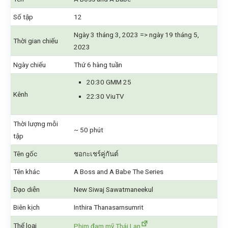
Số tập
12
Ngày 3 tháng 3, 2023 => ngày 19 tháng 5,
Thời gian chiếu
2023
Ngày chiếu
Thứ 6 hàng tuần
20:30 GMM 25
Kênh
22:30 ViuTV
Thời lượng mỗi
~ 50 phút
tập
Tên gốc
ชอกะเชร์คู่กันต์
Tên khác
A Boss and A Babe The Series
Đạo diễn
New Siwaj Sawatmaneekul
Biên kịch
Inthira Thanasarnsumrit
Thể loại
Phim đam mỹ Thái Lan