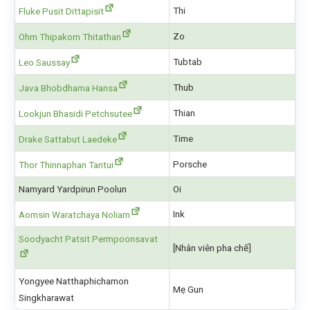
Thi
Fluke Pusit Dittapisit
Zo
Ohm Thipakorn Thitathan
Tubtab
Leo Saussay
Thub
Java Bhobdhama Hansa
Thian
Lookjun Bhasidi Petchsutee
Time
Drake Sattabut Laedeke
Porsche
Thor Thinnaphan Tantui
Namyard Yardpirun Poolun
Oi
Ink
Aomsin Waratchaya Noliam
Soodyacht Patsit Permpoonsavat
[Nhân viên pha chế]
Yongyee Natthaphichamon
Mẹ Gun
Singkharawat