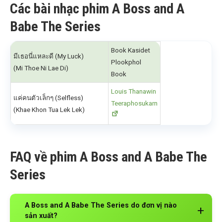
Các bài nhạc phim A Boss and A
Babe The Series
Book Kasidet
มีเธอนี่แหละดี (My Luck)
Plookphol
(Mi Thoe Ni Lae Di)
Book
Louis Thanawin
แค่คนตัวเล็กๆ (Selfless)
Teeraphosukarn
(Khae Khon Tua Lek Lek)
FAQ về phim A Boss and A Babe The
Series
A Boss and A Babe The Series do đơn vị nào
sản xuất?