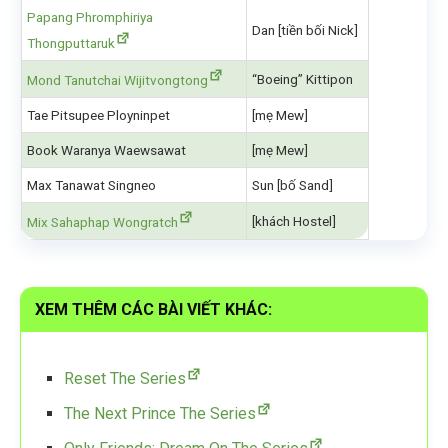
Papang Phromphiriya
Dan [tiền bối Nick]
Thongputtaruk
“Boeing” Kittipon
Mond Tanutchai Wijitvongtong
Tae Pitsupee Ployninpet
[mẹ Mew]
Book Waranya Waewsawat
[mẹ Mew]
Max Tanawat Singneo
Sun [bố Sand]
[khách Hostel]
Mix Sahaphap Wongratch
XEM THÊM CÁC BÀI VIẾT KHÁC:
Reset The Series
The Next Prince The Series