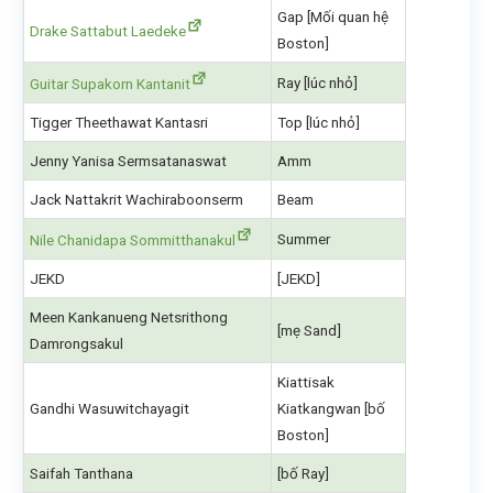
Gap [Mối quan hệ
Drake Sattabut Laedeke
Boston]
Ray [lúc nhỏ]
Guitar Supakorn Kantanit
Tigger Theethawat Kantasri
Top [lúc nhỏ]
Jenny Yanisa Sermsatanaswat
Amm
Jack Nattakrit Wachiraboonserm
Beam
Summer
Nile Chanidapa Sommitthanakul
JEKD
[JEKD]
Meen Kankanueng Netsrithong
[mẹ Sand]
Damrongsakul
Kiattisak
Gandhi Wasuwitchayagit
Kiatkangwan [bố
Boston]
Saifah​ Tanthana
[bố Ray]