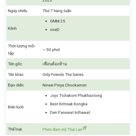
2023
Ngày chiếu
Thứ 7 hàng tuần
GMM 25
Kênh
oneD
Thời lượng mỗi
~ 50 phút
tập
Tên gốc
เพื่อนต้องห้าม
Tên khác
Only Friends The Series
Đạo diễn
Ninew Pinya Chookamsri
Jojo Tichakorn Phukhaotong
Best Kittisak Kongka
Biên kịch
Den Panuwat Inthawat
Thể loại
Phim đam mỹ Thái Lan