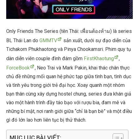
Only Friends The Series (tên Thái: เพื่อนต้องห้าม) là series
BL Thái Lan do
GMMTV
sản xuất, dưới sự đạo diễn của
Tichakorn Phukhaotong và Pinya Chookamsri. Phim quy tụ
dàn diễn viên couple đình đám gồm
FirstKhaotung
,
ForceBook
, Neo Trai và Mark Pakin, khai thác chân thực
chủ đề những mối quan hệ phức tạp giữa tình bạn, tình dục
và tình yêu trong giới trẻ đại học. Xoay quanh một nhóm
bạn thân cùng xây dựng hostel chung, series đưa khán giả
vào một hành trình đầy táo bạo với rượu bia, đam mê và
những bí mật, nơi ranh giới giữa “chỉ là bạn bè” và một điều
gì đó lớn lao hơn liên tục bị thử thách.
MỤC LỤC BÀI VIẾT: