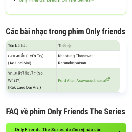
Only Friends: Dream On The Series
Các bài nhạc trong phim Only friends
Tên bài hát
Thể hiện
เอาเลยมั้ย (Let’s Try)
Khaotung Thanawat
(Ao Loei Mai)
Ratanakitpaisan
รัก…แล้วได้อะไร (So
What?)
Ford Allan Asawasuebsakul
(Rak Laeo Dai Arai)
FAQ về phim Only Friends The Series
Only Friends The Series do đơn vị nào sản