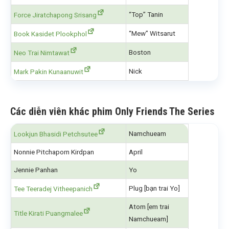
“Top” Tanin
Force Jiratchapong Srisang
“Mew” Witsarut
Book Kasidet Plookphol
Boston
Neo Trai Nimtawat
Nick
Mark Pakin Kunaanuwit
Các diễn viên khác phim Only Friends The Series
Namchueam
Lookjun Bhasidi Petchsutee
Nonnie Pitchaporn Kirdpan
April
Jennie Panhan
Yo
Plug [bạn trai Yo]
Tee Teeradej Vitheepanich
Atom [em trai
Title Kirati Puangmalee
Namchueam]