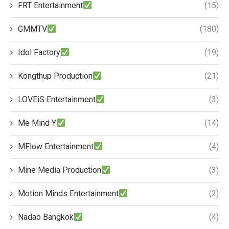
FRT Entertainment
(15)
GMMTV
(180)
Idol Factory
(19)
Kongthup Production
(21)
LOVEiS Entertainment
(3)
Me Mind Y
(14)
MFlow Entertainment
(4)
Mine Media Production
(3)
Motion Minds Entertainment
(2)
Nadao Bangkok
(4)