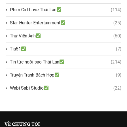
Phim Girl Love Thái Lan
(114)
Star Hunter Entertainment
(25)
Thư Viện Ảnh
(60)
Tia51
(7)
Tin tức ngôi sao Thái Lan
(214)
Truyện Tranh Bách Hợp
(9)
Wabi Sabi Studio
(22)
VỀ CHÚNG TÔI