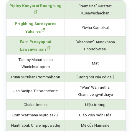
Piploy Kanyarat Ruangrung
“Namsine” Karatrat
Kueawechachan
Prigkhing Sureeyares
Yiwha Kamolkul
Yakares
Earn Preeyaphat
“Khaohom” Aungkhana
Phosobwisai
Lawsuwansiri
Tammy Manatsanan
Mat
Wanichsataporn
Punn Suttikan Prommaboon
[Giọng nói của cô gái]
“Wan” Wanruethai
Jah Sasipa Tinboonchote
Khamnuengwitthaya
Chalee Immak
Hiệu trưởng
Bom Watthana Rujirojsakul
Giáo viên môn Hóa
Nunthapak Chalermpuwadej
Mẹ của Namsine