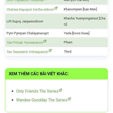
Ohm Thipakorn Thitathan
Khanomjeen [bạn Men]
Chelsea Napapat Sattha-atikom
Khacha Yuenyongwisut [Cha
Lift Supoj Janjareonborn
Q]
Pym Pympan Chalayanacupt
Yada [boss Suea]
Phum
Tae Pitisak Yaowananon
Third
Tee Teeradech Vitheepanich
XEM THÊM CÁC BÀI VIẾT KHÁC:
Only Friends The Series
Wandee Goodday The Series