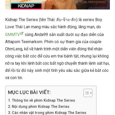
Kidnap The Series (tên Thái: ลับ-จ้าง-ลัก) là series Boy
Love Thái Lan mang màu sắc hành động, lãng mạn, do
GMMTV
cùng Anda99 sản xuất dưới sự đạo diễn của
Attaporn Teemarkorn. Phim có sự tham gia của couple
OhmLeng, kể về hành trình một diễn viên đóng thế nhận
công việc bắt cóc để cứu em trai bệnh tật, nhưng lại không
nỡ ra tay khi lệnh bắt cóc bất ngờ chuyển thành lệnh sát hại,
để rồi từ đó nảy sinh một tình yêu sâu sắc giữa kẻ bắt cóc
và con tin.
MỤC LỤC BÀI VIẾT:
Thông tin về phim Kidnap The Series
Nội dung phim Kidnap The Series
Các nhân vật trong phim Kidnap The Series