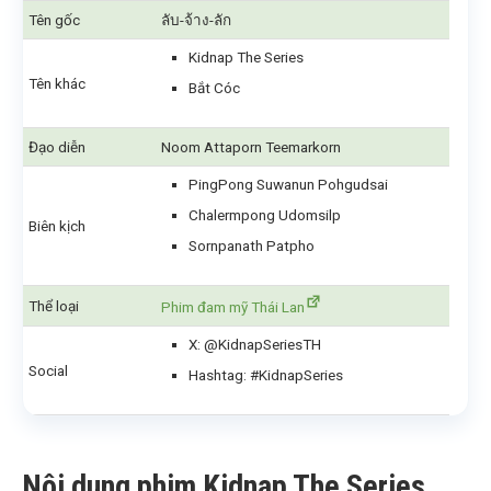
Tên gốc
ลับ-จ้าง-ลัก
Kidnap The Series
Tên khác
Bắt Cóc
Đạo diễn
Noom Attaporn Teemarkorn
PingPong Suwanun Pohgudsai
Chalermpong Udomsilp
Biên kịch
Sornpanath Patpho
Thể loại
Phim đam mỹ Thái Lan
X: @KidnapSeriesTH
Social
Hashtag: #KidnapSeries
Nội dung phim Kidnap The Series