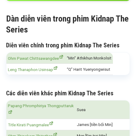
Dàn diễn viên trong phim Kidnap The
Series
Diễn viên chính trong phim Kidnap The Series
“Min” Athikhun Monkolsit
Ohm Pawat Chittsawangdee
“Q” Harit Yuenyongwisut
Leng Thanaphon Usinsap
Các diễn viên khác phim Kidnap The Series
Papang Phromphiriya Thongputtaruk
Suea
James [tiền bối Min]
Title Kirati Puangmalee
Men [Em trai Min]