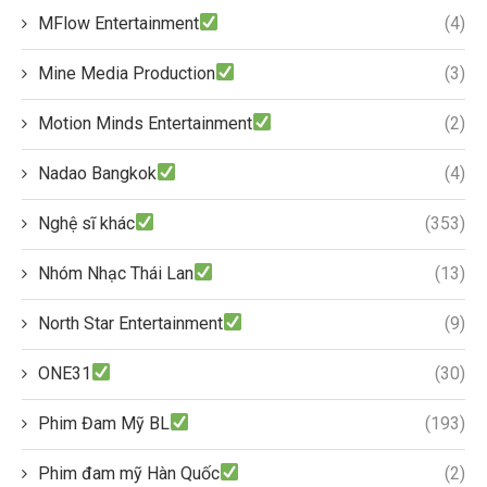
MFlow Entertainment
(4)
Mine Media Production
(3)
Motion Minds Entertainment
(2)
Nadao Bangkok
(4)
Nghệ sĩ khác
(353)
Nhóm Nhạc Thái Lan
(13)
North Star Entertainment
(9)
ONE31
(30)
Phim Đam Mỹ BL
(193)
Phim đam mỹ Hàn Quốc
(2)