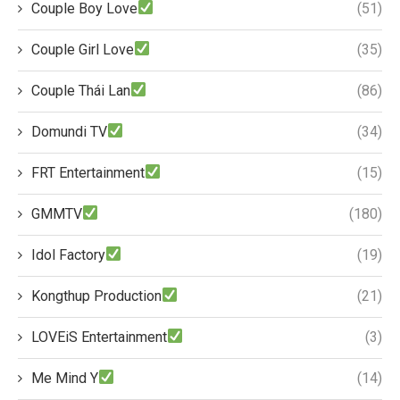
Couple Boy Love
(51)
Couple Girl Love
(35)
Couple Thái Lan
(86)
Domundi TV
(34)
FRT Entertainment
(15)
GMMTV
(180)
Idol Factory
(19)
Kongthup Production
(21)
LOVEiS Entertainment
(3)
Me Mind Y
(14)