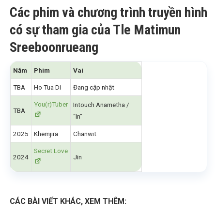
Các phim và chương trình truyền hình
có sự tham gia của Tle Matimun
Sreeboonrueang
Năm
Phim
Vai
TBA
Ho Tua Di
Đang cập nhật
You(r)Tuber
Intouch Anametha /
TBA
“In”
2025
Khemjira
Chanwit
Secret Love
2024
Jin
CÁC BÀI VIẾT KHÁC, XEM THÊM: