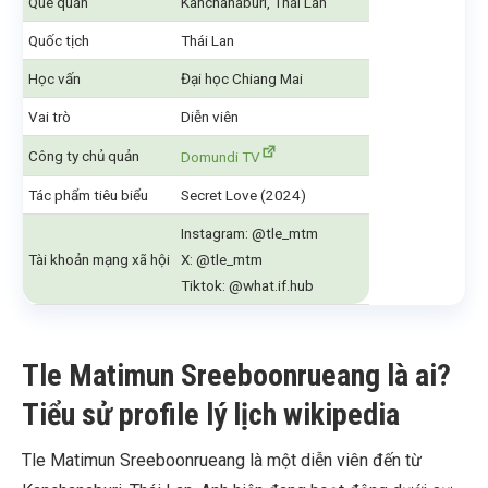
Quê quán
Kanchanaburi, Thái Lan
Quốc tịch
Thái Lan
Học vấn
Đại học Chiang Mai
Vai trò
Diễn viên
Công ty chủ quản
Domundi TV
Tác phẩm tiêu biểu
Secret Love (2024)
Instagram: @tle_mtm
Tài khoản mạng xã hội
X: @tle_mtm
Tiktok: @what.if.hub
Tle Matimun Sreeboonrueang là ai?
Tiểu sử profile lý lịch wikipedia
Tle Matimun Sreeboonrueang là một diễn viên đến từ