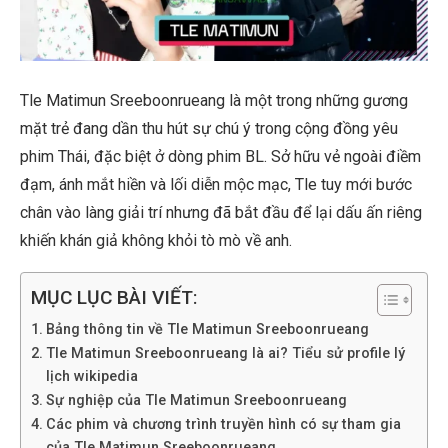
Tle Matimun Sreeboonrueang là một trong những gương
mặt trẻ đang dần thu hút sự chú ý trong cộng đồng yêu
phim Thái, đặc biệt ở dòng phim BL. Sở hữu vẻ ngoài điềm
đạm, ánh mắt hiền và lối diễn mộc mạc, Tle tuy mới bước
chân vào làng giải trí nhưng đã bắt đầu để lại dấu ấn riêng
khiến khán giả không khỏi tò mò về anh.
MỤC LỤC BÀI VIẾT:
Bảng thông tin về Tle Matimun Sreeboonrueang
Tle Matimun Sreeboonrueang là ai? Tiểu sử profile lý
lịch wikipedia
Sự nghiệp của Tle Matimun Sreeboonrueang
Các phim và chương trình truyền hình có sự tham gia
của Tle Matimun Sreeboonrueang