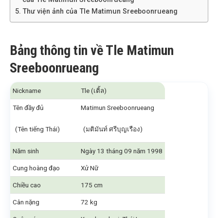
Thư viện ảnh của Tle Matimun Sreeboonrueang
Bảng thông tin về Tle Matimun
Sreeboonrueang
Nickname
Tle (เติ้ล)
Tên đầy đủ
Matimun Sreeboonrueang
(Tên tiếng Thái)
(มติมันท์ ศรีบุญเรือง)
Năm sinh
Ngày 13 tháng 09 năm 1998
Cung hoàng đạo
Xử Nữ
Chiều cao
175 cm
Cân nặng
72 kg