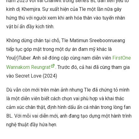
năm 2025 với vai Chanwit trong series BL đan xen yếu tố
kinh dị Khemjira. Sự xuất hiện của Tle một lần nữa gây
hứng thú với người xem khi anh hóa thân vào tuyến nhân
vật bí ẩn đầy kịch tính.
Không dừng chân tại chỗ, Tle Matimun Sreeboonrueang
tiếp tục góp mặt trong một dự án đam mỹ khác là
You(r)Tuber. Anh sẽ đóng cặp cùng nam diễn viên
FirstOne
Wannakorn Reungrat
. Trước đó, cả hai đã cùng tham gia
vào Secret Love (2024)
Dù vẫn còn mới trên màn ảnh nhưng Tle đã chứng tỏ mình
là một diễn viên biết cách chọn vai phù hợp và khai thác
cảm xúc chân thật, định hình dấu ấn cá nhân trong lòng fan
BL. Với mỗi vai diễn mới, anh đang tạo dựng một hành trình
nghệ thuật đầy hứa hẹn.