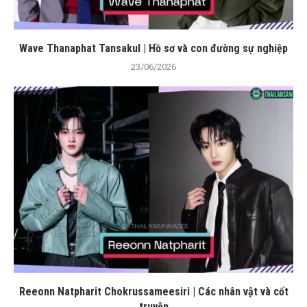
Wave Thanaphat Tansakul | Hồ sơ và con đường sự nghiệp
23/06/2026
Reeonn Natpharit Chokrussameesiri | Các nhân vật và cốt
truyện