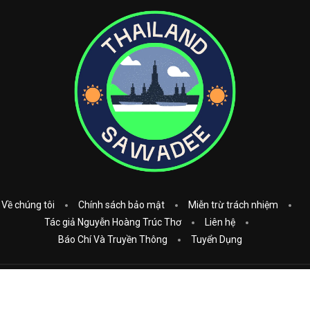
Về chúng tôi
Chính sách bảo mật
Miễn trừ trách nhiệm
Tác giả Nguyễn Hoàng Trúc Thơ
Liên hệ
Báo Chí Và Truyền Thông
Tuyển Dụng
Copyright © 2023
Thái Lan Sawadee
. All Rights Reserved.
Donate: