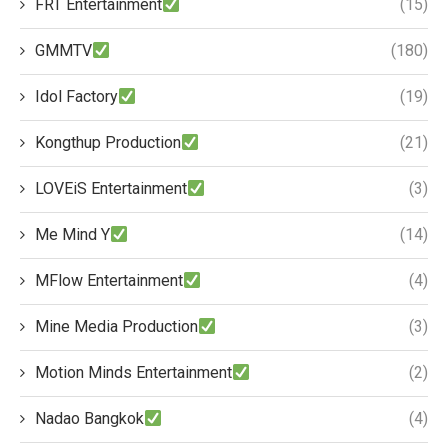
FRT Entertainment
(15)
GMMTV
(180)
Idol Factory
(19)
Kongthup Production
(21)
LOVEiS Entertainment
(3)
Me Mind Y
(14)
MFlow Entertainment
(4)
Mine Media Production
(3)
Motion Minds Entertainment
(2)
Nadao Bangkok
(4)