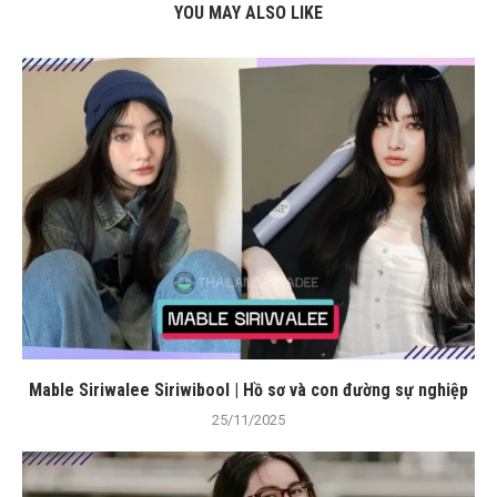
YOU MAY ALSO LIKE
Mable Siriwalee Siriwibool | Hồ sơ và con đường sự nghiệp
25/11/2025