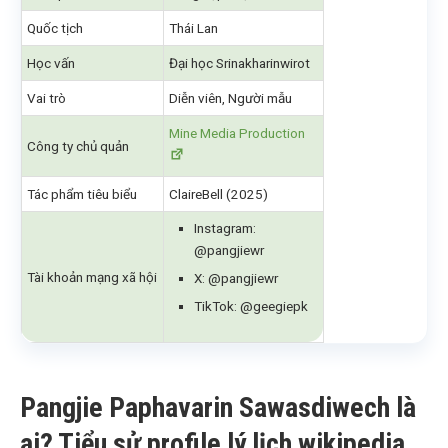
Quốc tịch
Thái Lan
Học vấn
Đại học Srinakharinwirot
Vai trò
Diễn viên, Người mẫu
Mine Media Production
Công ty chủ quản
Tác phẩm tiêu biểu
ClaireBell (2025)
Instagram:
@pangjiewr
Tài khoản mạng xã hội
X: @pangjiewr
TikTok: @geegiepk
Pangjie Paphavarin Sawasdiwech là
ai? Tiểu sử profile lý lịch wikipedia