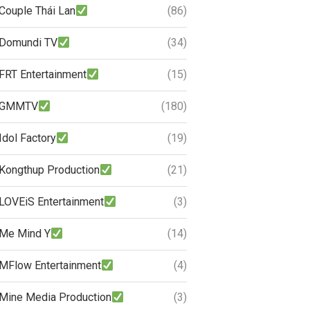
Couple Thái Lan
(86)
Domundi TV
(34)
FRT Entertainment
(15)
GMMTV
(180)
Idol Factory
(19)
Kongthup Production
(21)
LOVEiS Entertainment
(3)
Me Mind Y
(14)
MFlow Entertainment
(4)
Mine Media Production
(3)