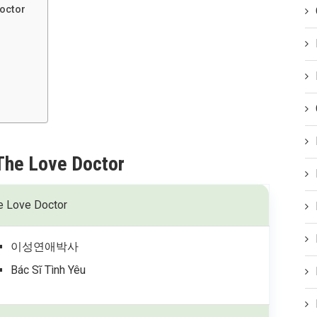
Doctor
 The Love Doctor
e Love Doctor
이성연애박사
Bác Sĩ Tình Yêu