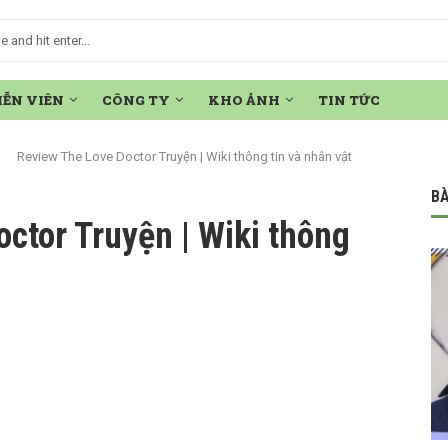
IỄN VIÊN
CÔNG TY
KHO ẢNH
TIN TỨC
»
Review The Love Doctor Truyện | Wiki thông tin và nhân vật
BÀ
ctor Truyện | Wiki thông