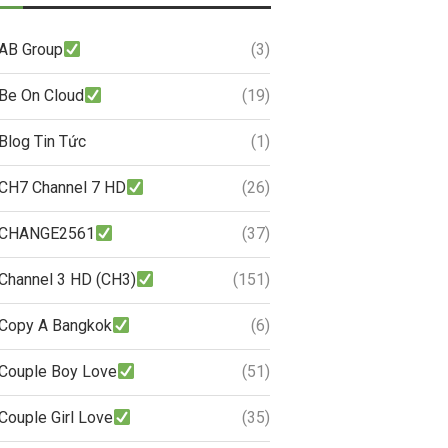
AB Group
(3)
Be On Cloud
(19)
Blog Tin Tức
(1)
CH7 Channel 7 HD
(26)
CHANGE2561
(37)
Channel 3 HD (CH3)
(151)
Copy A Bangkok
(6)
Couple Boy Love
(51)
Couple Girl Love
(35)