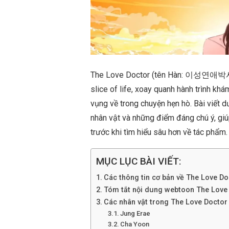
The Love Doctor (tên Hàn: 이성연애박사)
slice of life, xoay quanh hành trình kh
vụng về trong chuyện hẹn hò. Bài viết d
nhân vật và những điểm đáng chú ý, gi
trước khi tìm hiểu sâu hơn về tác phẩm.
MỤC LỤC BÀI VIẾT:
Các thông tin cơ bản về The Love Do
Tóm tắt nội dung webtoon The Love
Các nhân vật trong The Love Doctor
Jung Erae
Cha Yoon