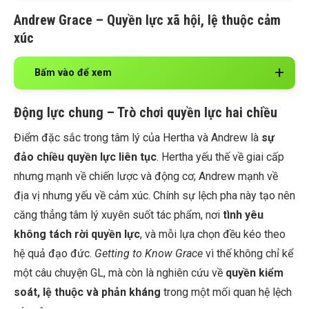
Andrew Grace
– Quyền lực xã hội, lệ thuộc cảm
xúc
Bấm vào để xem
Động lực chung – Trò chơi quyền lực hai chiều
Điểm đặc sắc trong tâm lý của Hertha và Andrew là
sự
đảo chiều quyền lực liên tục
. Hertha yếu thế về giai cấp
nhưng mạnh về chiến lược và động cơ; Andrew mạnh về
địa vị nhưng yếu về cảm xúc. Chính sự lệch pha này tạo nên
căng thẳng tâm lý xuyên suốt tác phẩm, nơi
tình yêu
không tách rời quyền lực
, và mỗi lựa chọn đều kéo theo
hệ quả đạo đức.
Getting to Know Grace
vì thế không chỉ kể
một câu chuyện GL, mà còn là nghiên cứu về
quyền kiểm
soát, lệ thuộc và phản kháng
trong một mối quan hệ lệch