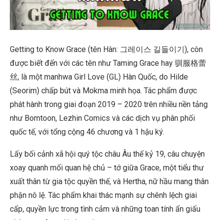
Getting to Know Grace (tên Hàn: 그레이스 길들이기), còn
được biết đến với các tên như Taming Grace hay 驯服格蕾
丝, là một manhwa Girl Love (GL) Hàn Quốc, do Hilde
(Seorim) chấp bút và Mokma minh họa. Tác phẩm được
phát hành trong giai đoạn 2019 – 2020 trên nhiều nền tảng
như Bomtoon, Lezhin Comics và các dịch vụ phân phối
quốc tế, với tổng cộng 46 chương và 1 hậu ký.
Lấy bối cảnh xã hội quý tộc châu Âu thế kỷ 19, câu chuyện
xoay quanh mối quan hệ chủ – tớ giữa Grace, một tiểu thư
xuất thân từ gia tộc quyền thế, và Hertha, nữ hầu mang thân
phận nô lệ. Tác phẩm khai thác mạnh sự chênh lệch giai
cấp, quyền lực trong tình cảm và những toan tính ẩn giấu