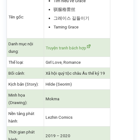
Tìm hiểu về Grace
驯服格蕾丝
Tên gốc:
그레이스 길들이기
Taming Grace
Danh mục nội
Truyện tranh bách hợp
dung:
Thể loại:
Girl Love, Romance
Bối cảnh:
Xã hội quý tộc châu Âu thế kỷ 19
Kịch bản (Story):
Hilde (Seorim)
Minh họa
Mokma
(Drawing):
Nền tảng phát
Lezhin Comics
hành:
Thời gian phát
2019 – 2020
hành: