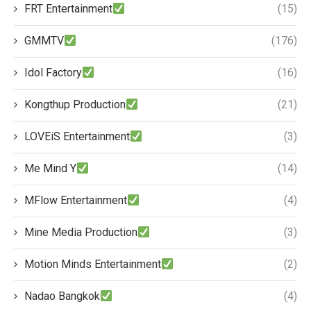
FRT Entertainment
(15)
GMMTV
(176)
Idol Factory
(16)
Kongthup Production
(21)
LOVEiS Entertainment
(3)
Me Mind Y
(14)
MFlow Entertainment
(4)
Mine Media Production
(3)
Motion Minds Entertainment
(2)
Nadao Bangkok
(4)