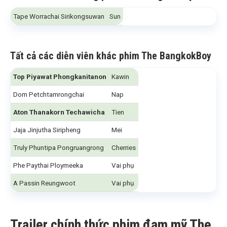
Tape Worrachai Sirikongsuwan
Sun
Tất cả các diễn viên khác phim The BangkokBoy
Top Piyawat Phongkanitanon
Kawin
Dom Petchtamrongchai
Nap
Aton Thanakorn Techawicha
Tien
Jaja Jinjutha Siripheng
Mei
Truly Phuntipa Pongruangrong
Cherries
Phe Paythai Ploymeeka
Vai phụ
A Passin Reungwoot
Vai phụ
Trailer chính thức phim đam mỹ The