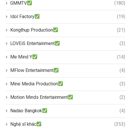
GMMTV
(180)
Idol Factory
(19)
Kongthup Production
(21)
LOVEiS Entertainment
(3)
Me Mind Y
(14)
MFlow Entertainment
(4)
Mine Media Production
(3)
Motion Minds Entertainment
(2)
Nadao Bangkok
(4)
Nghệ sĩ khác
(353)