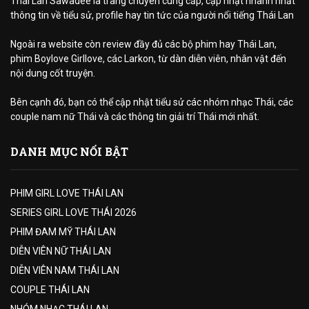
Thái Lan Sawadee là trang chuyên cung cấp, cập nhật nhanh nhất
thông tin về tiểu sử, profile hay tin tức của người nổi tiếng Thái Lan
Ngoài ra website còn review đầy đủ các bộ phim hay Thái Lan,
phim Boylove Girllove, các Larkon, từ dàn diễn viên, nhân vật đến
nội dung cốt truyện.
Bên cạnh đó, bạn có thể cập nhật tiểu sử các nhóm nhạc Thái, các
couple nam nữ Thái và các thông tin giải trí Thái mới nhất.
DANH MỤC NỔI BẬT
PHIM GIRL LOVE THÁI LAN
SERIES GIRL LOVE THÁI 2026
PHIM ĐAM MỸ THÁI LAN
DIỄN VIÊN NỮ THÁI LAN
DIỄN VIÊN NAM THÁI LAN
COUPLE THÁI LAN