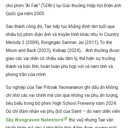
cho phim “Ai Fak” (ไอ้ฟัก) tại Giải thưởng Hiệp hội Điện ảnh
Quốc gia năm 2005.
Sau thành công đó, Tae tiếp tục khẳng định tên tuổi qua
nhiều bộ phim điện ảnh và truyền hình khác như In Country
Melody 2 (2009), Rongngan Samran Jai (2011), To the
Moon and Back (2023), Kidnap (2024),… Anh thường được
giao các vai diễn có chiều sâu tâm lý, thể hiện sự trưởng
thành và bản lĩnh, hoàn toàn phù hợp với vẻ nam tính và
phong trần của mình.
Sự nghiệp của Tae Pitisak Yaowananon ghi dấu ấn không
chỉ nhờ các vai chính mà còn qua những vai phụ ấn tượng,
tiêu biểu trong bộ phim High School Frenemy năm 2024.
Dù chỉ đảm nhận vai phụ (bố của Saint – do nam diễn viên
Sky Wongravee Nateetorn
thủ vai) nhưng Tae vẫn
khiến khán giả chú ý nhờ thần thái điềm đạm, gương mặt