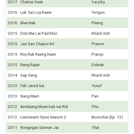
2017
Chaloei Seuk
Vai phụ
2016
Luk Tan Loy Kaew
Yotgon
2016
Mae Nak
Plerng
2015
Dok Mai Lai Pad Klon
Khách mời
2015
Jao Sao Chapor Kit
Prason
2015
Roy Ruk Raeng Kaen
Prarop
2015
Bang Rajan
Dokrak
2014
Sap Sang
Khách mời
2013
Fah Jarod Sai
Yusuf
2013
Nang Marn
Pan
2012
Amdaeng Muen kab nai Rid
Phu
2012
Lieutenant Opas Season 2
Boonchai (Ep. 13)
2011
Rongngan Samran Jai
Thai