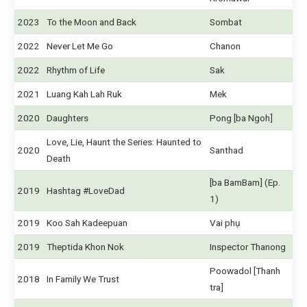
2023
To the Moon and Back
Sombat
2022
Never Let Me Go
Chanon
2022
Rhythm of Life
Sak
2021
Luang Kah Lah Ruk
Mek
2020
Daughters
Pong [ba Ngoh]
Love, Lie, Haunt the Series: Haunted to
2020
Santhad
Death
[ba BamBam] (Ep.
2019
Hashtag #LoveDad
1)
2019
Koo Sah Kadeepuan
Vai phụ
2019
Theptida Khon Nok
Inspector Thanong
Poowadol [Thanh
2018
In Family We Trust
tra]