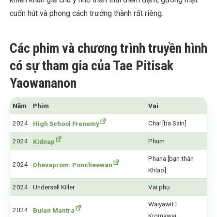
cuốn hút và phong cách trưởng thành rất riêng.
Các phim và chương trình truyền hình
có sự tham gia của Tae Pitisak
Yaowananon
Năm
Phim
Vai
2024
Chai [ba Sain]
High School Frenemy
2024
Phum
Kidnap
Phana [bạn thân
2024
Dhevaprom: Poncheewan
Khlao]
2024
Undersell Killer
Vai phụ
Waiyawit |
2024
Bulan Mantra
Kromawai