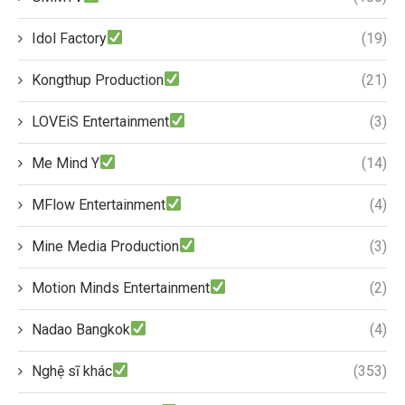
Idol Factory
(19)
Kongthup Production
(21)
LOVEiS Entertainment
(3)
Me Mind Y
(14)
MFlow Entertainment
(4)
Mine Media Production
(3)
Motion Minds Entertainment
(2)
Nadao Bangkok
(4)
Nghệ sĩ khác
(353)