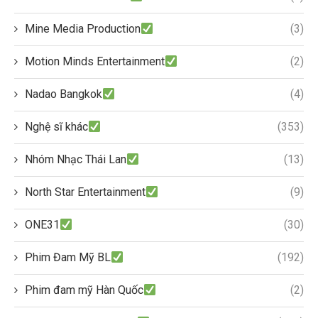
Mine Media Production
(3)
Motion Minds Entertainment
(2)
Nadao Bangkok
(4)
Nghệ sĩ khác
(353)
Nhóm Nhạc Thái Lan
(13)
North Star Entertainment
(9)
ONE31
(30)
Phim Đam Mỹ BL
(192)
Phim đam mỹ Hàn Quốc
(2)