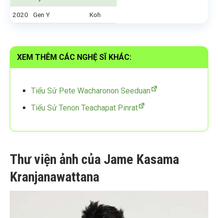
2020
Gen Y
Koh
XEM THÊM CÁC NGHỆ SĨ KHÁC:
Tiểu Sử Pete Wacharonon Seeduan
Tiểu Sử Tenon Teachapat Pinrat
Thư viện ảnh của Jame Kasama
Kranjanawattana