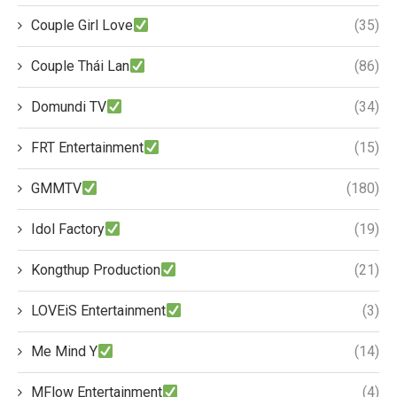
Couple Girl Love
(35)
Couple Thái Lan
(86)
Domundi TV
(34)
FRT Entertainment
(15)
GMMTV
(180)
Idol Factory
(19)
Kongthup Production
(21)
LOVEiS Entertainment
(3)
Me Mind Y
(14)
MFlow Entertainment
(4)