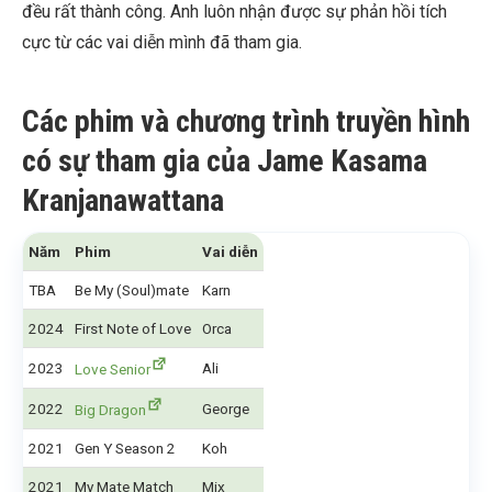
đều rất thành công. Anh luôn nhận được sự phản hồi tích
cực từ các vai diễn mình đã tham gia.
Các phim và chương trình truyền hình
có sự tham gia của Jame Kasama
Kranjanawattana
Năm
Phim
Vai diễn
TBA
Be My (Soul)mate
Karn
2024
First Note of Love
Orca
2023
Ali
Love Senior
2022
George
Big Dragon
2021
Gen Y Season 2
Koh
2021
My Mate Match
Mix