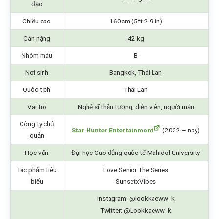
đạo
Chiều cao
160cm (5ft 2.9 in)
Cân nặng
42 kg
Nhóm máu
B
Nơi sinh
Bangkok, Thái Lan
Quốc tịch
Thái Lan
Vai trò
Nghệ sĩ thần tượng, diễn viên, người mẫu
Công ty chủ
Star Hunter Entertainment
(2022 – nay)
quản
Học vấn
Đại học Cao đẳng quốc tế Mahidol University
Tác phẩm tiêu
Love Senior The Series
biểu
SunsetxVibes
Instagram: @lookkaeww_k
Twitter: @Lookkaeww_k