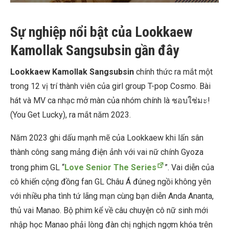
Sự nghiệp nổi bật của Lookkaew
Kamollak Sangsubsin gần đây
Lookkaew Kamollak Sangsubsin
chính thức ra mắt một
trong 12 vị trí thành viên của girl group T-pop Cosmo. Bài
hát và MV ca nhạc mở màn của nhóm chính là ชอบใช่มะ!
(You Get Lucky), ra mắt năm 2023.
Năm 2023 ghi dấu mạnh mẽ của Lookkaew khi lấn sân
thành công sang mảng điện ảnh với vai nữ chính Gyoza
trong phim GL “
Love Senior The Series
”. Vai diễn của
cô khiến cộng đồng fan GL Châu Á đúneg ngồi không yên
với nhiều pha tình tứ lãng mạn cùng bạn diễn Anda Ananta,
thủ vai Manao. Bộ phim kể về câu chuyện cô nữ sinh mới
nhập học Manao phải lòng đàn chị nghịch ngợm khóa trên