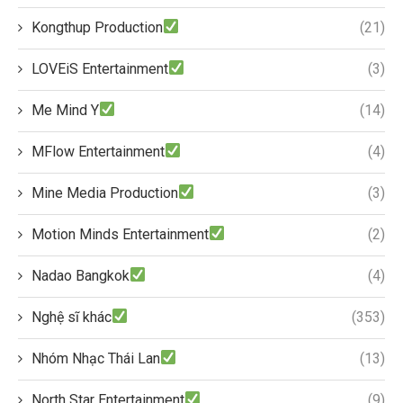
Kongthup Production
(21)
LOVEiS Entertainment
(3)
Me Mind Y
(14)
MFlow Entertainment
(4)
Mine Media Production
(3)
Motion Minds Entertainment
(2)
Nadao Bangkok
(4)
Nghệ sĩ khác
(353)
Nhóm Nhạc Thái Lan
(13)
North Star Entertainment
(9)