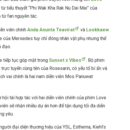
 từ tiểu thuyết “Phi Wak Kha Rak Nu Dai Mai” của
 từ fan nguyên tác.
iễn viên chính
Anda Anunta Teavirat
và
Lookkaew
lle của Mersedes tuy chỉ đóng nhân vật phụ nhưng thể
vũ đạo.
 tiếp tục góp mặt trong
Sunset x Vibes
. Bộ phim
 trực tuyến cùng tên của Rosesarin, có yếu tố bí ẩn và
rịch vai chính là hai nam diễn viên Mos Panuwat
 hội tái hợp tác với hai diễn viên chính của phim Love
iên sẽ nhận nhiều dự án hơn để tận dụng tối đa diễn
ng yêu.
người đại diện thương hiệu của YSL, Esthema, Kiehl’s