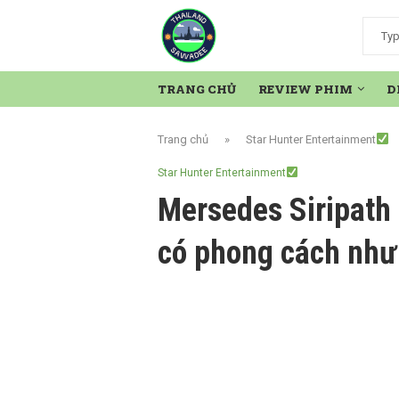
TRANG CHỦ
REVIEW PHIM
D
Trang chủ
»
Star Hunter Entertainment
Star Hunter Entertainment
Mersedes Siripath
có phong cách như