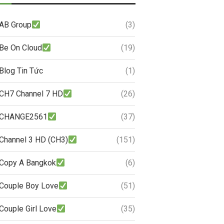
AB Group
(3)
Be On Cloud
(19)
Blog Tin Tức
(1)
CH7 Channel 7 HD
(26)
CHANGE2561
(37)
Channel 3 HD (CH3)
(151)
Copy A Bangkok
(6)
Couple Boy Love
(51)
Couple Girl Love
(35)