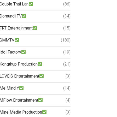
Couple Thái Lan
(86)
Domundi TV
(34)
FRT Entertainment
(15)
GMMTV
(180)
Idol Factory
(19)
Kongthup Production
(21)
LOVEiS Entertainment
(3)
Me Mind Y
(14)
MFlow Entertainment
(4)
Mine Media Production
(3)