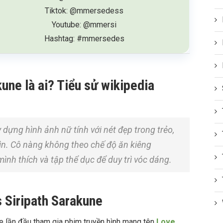
Tiktok: @mmersedess
Youtube: @mmersi
Hashtag: #mmersedes
une là ai? Tiểu sử wikipedia
dựng hình ảnh nữ tính với nét đẹp trong trẻo,
n. Cô nàng không theo chế độ ăn kiêng
nh thích và tập thể dục để duy trì vóc dáng.
 Siripath Sarakune
 lần đầu tham gia phim truyền hình mang tên
Love