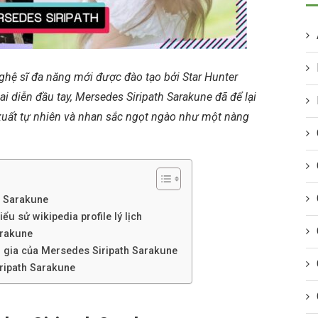
ghệ sĩ đa năng mới được đào tạo bởi Star Hunter
i diễn đầu tay, Mersedes Siripath Sarakune đã để lại
 xuất tự nhiên và nhan sắc ngọt ngào như một nàng
h Sarakune
ểu sử wikipedia profile lý lịch
arakune
m gia của Mersedes Siripath Sarakune
iripath Sarakune