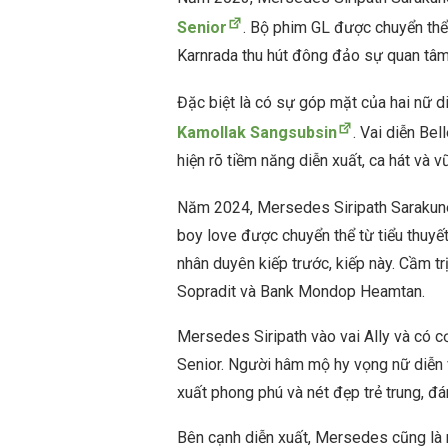
Senior
. Bộ phim GL được chuyển thể
Karnrada thu hút đông đảo sự quan tâm
Đặc biệt là có sự góp mặt của hai nữ d
Kamollak Sangsubsin
. Vai diễn Be
hiện rõ tiềm năng diễn xuất, ca hát và 
Năm 2024, Mersedes Siripath Sarakune
boy love được chuyển thể từ tiểu thuyết
nhân duyên kiếp trước, kiếp này. Cầm t
Sopradit và Bank Mondop Heamtan.
Mersedes Siripath vào vai Ally và có cơ
Senior. Người hâm mộ hy vọng nữ diễn v
xuất phong phú và nét đẹp trẻ trung, đá
Bên cạnh diễn xuất, Mersedes cũng là 