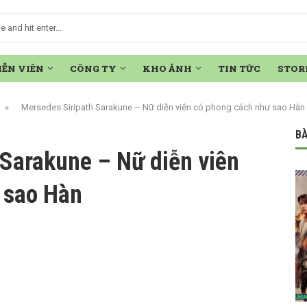
IỄN VIÊN
CÔNG TY
KHO ẢNH
TIN TỨC
STOR
»
Mersedes Siripath Sarakune – Nữ diễn viên có phong cách như sao Hàn
BÀ
 Sarakune – Nữ diễn viên
 sao Hàn